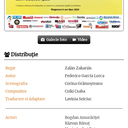
Galerie foto
Video
Distribuție
Regie
Zalán Zakariás
Autor
Federico García Lorca
Scenografia
Corina Grămoșteanu
Compozitor
Csiki Csaba
Traducere si Adaptare
Lavinia Seiciuc
Actori
Bogdan Amurăriței
Răzvan Bănuț