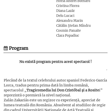
Horia Andrei Butnaru
Cristina Florea
Diana Lazăr
Delu Lucaci
Alexandru Marin
Cătălin Ștefan Mîndru
Cosmin Panaite
Clara Popadiuc
Program
Nu există program pentru acest spectacol !
Plecând de la textul celebrului autor spaniol Federico García
Lorca, tradus pentru prima dată în limba română,
spectacolul „
Tragicomedia lui Don Cristóbal și a Rosite
i”
reprezintă o premieră la nivel național.
Zalán Zakariás este un regizor cu experiență, apreciat de
lumea teatrală din România. Absolvent al studiilor de regie
din cadrul Universității Naționale de Artă Teatrală și