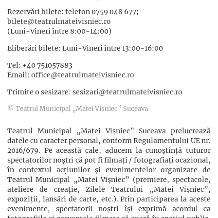
Rezervări bilete: telefon 0759 048 677;
bilete@teatrulmateivisniec.ro
(Luni-Vineri între 8:00-14:00)
Eliberări bilete: Luni-Vineri între 13:00-16:00
Tel: +40 751057883
Email:
office@teatrulmateivisniec.ro
Trimite o sesizare:
sesizari@teatrulmateivisniec.ro
© Teatrul Municipal „Matei Vișniec” Suceava
Teatrul Municipal „Matei Vișniec” Suceava prelucrează
datele cu caracter personal, conform Regulamentului UE nr.
2016/679. Pe această cale, aducem la cunoștință tuturor
spectatorilor noștri că pot fi filmaţi / fotografiaţi ocazional,
în contextul acţiunilor şi evenimentelor organizate de
Teatrul Municipal „Matei Vișniec” (premiere, spectacole,
ateliere de creație, Zilele Teatrului „Matei Vișniec”,
expoziții, lansări de carte, etc.). Prin participarea la aceste
evenimente, spectatorii noștri își exprimă acordul ca