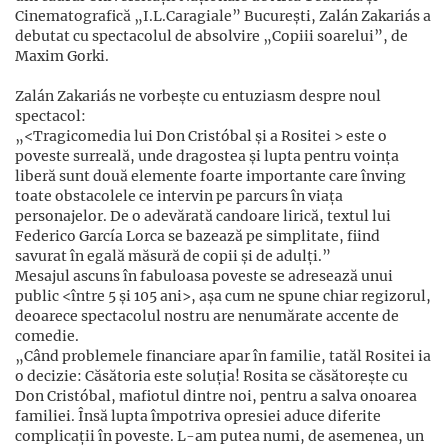
Cinematografică „I.L.Caragiale” București, Zalán Zakariás a
debutat cu spectacolul de absolvire „Copiii soarelui”, de
Maxim Gorki.
Zalán Zakariás ne vorbește cu entuziasm despre noul
spectacol:
„<Tragicomedia lui Don Cristóbal și a Rositei > este o
poveste surreală, unde dragostea și lupta pentru voința
liberă sunt două elemente foarte importante care înving
toate obstacolele ce intervin pe parcurs în viața
personajelor. De o adevărată candoare lirică, textul lui
Federico García Lorca se bazează pe simplitate, fiind
savurat în egală măsură de copii și de adulți.”
Mesajul ascuns în fabuloasa poveste se adresează unui
public <între 5 și 105 ani>, așa cum ne spune chiar regizorul,
deoarece spectacolul nostru are nenumărate accente de
comedie.
„Când problemele financiare apar în familie, tatăl Rositei ia
o decizie: Căsătoria este soluția! Rosita se căsătorește cu
Don Cristóbal, mafiotul dintre noi, pentru a salva onoarea
familiei. Însă lupta împotriva opresiei aduce diferite
complicații în poveste. L-am putea numi, de asemenea, un