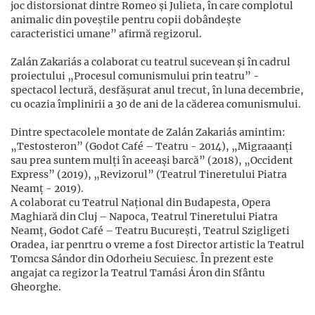
joc distorsionat dintre Romeo și Julieta, în care complotul
animalic din poveștile pentru copii dobândește
caracteristici umane” afirmă regizorul.
Zalán Zakariás a colaborat cu teatrul sucevean și în cadrul
proiectului „Procesul comunismului prin teatru” -
spectacol lectură, desfășurat anul trecut, în luna decembrie,
cu ocazia împlinirii a 30 de ani de la căderea comunismului.
Dintre spectacolele montate de Zalán Zakariás amintim:
„Testosteron” (Godot Café – Teatru - 2014), „Migraaanți
sau prea suntem mulți în aceeași barcă” (2018), „Occident
Express” (2019), „Revizorul” (Teatrul Tineretului Piatra
Neamț - 2019).
A colaborat cu Teatrul Național din Budapesta, Opera
Maghiară din Cluj – Napoca, Teatrul Tineretului Piatra
Neamț, Godot Café – Teatru București, Teatrul Szigligeti
Oradea, iar penrtru o vreme a fost Director artistic la Teatrul
Tomcsa Sándor din Odorheiu Secuiesc. În prezent este
angajat ca regizor la Teatrul Tamási Áron din Sfântu
Gheorghe.