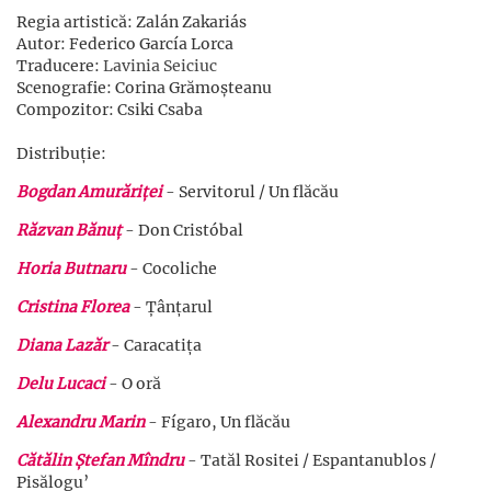
Regia artistică: Zalán Zakariás
Autor: Federico García Lorca
Traducere:
Lavinia Seiciuc
Scenografie: Corina Grămoșteanu
Compozitor: Csiki Csaba
Distribuție:
Bogdan Amurăriței
- Servitorul / Un flăcău
Răzvan Bănuț
- Don Cristóbal
Horia Butnaru
- Cocoliche
Cristina Florea
- Țânțarul
Diana Lazăr
- Caracatița
Delu Lucaci
- O oră
Alexandru Marin
- Fígaro, Un flăcău
Cătălin Ștefan Mîndru
- Tatăl Rositei / Espantanublos /
Pisălogu’