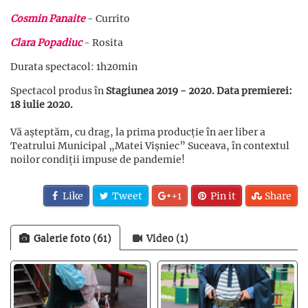
Cosmin Panaite
- Currito
Clara Popadiuc
- Rosita
Durata spectacol: 1h20min
Spectacol produs în
Stagiunea 2019 - 2020. Data premierei:
18 iulie 2020.
Vă așteptăm, cu drag, la prima producție în aer liber a
Teatrului Municipal „Matei Vișniec” Suceava, în contextul
noilor condiții impuse de pandemie!
Like
Tweet
+1
Pin it
Share
Galerie foto (61)
Video (1)