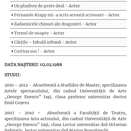
Un playboy de peste deal
- Actor
Fernando Krapp mi-a scris această scrisoare
- Actor
Zadarnicele chinuri ale dragostei
- Actor
Trenul de noapte
- Actor
Cărțile – fabulă urbană
- Actor
Cortina sus !
- Actor
DATA NAȘTERII: 02.02.1988
STUDII:
2010 – 2012 - Absolventă a Studiilor de Master, specilizarea
Artele spectacolului, din cadrul Universității de Arte
„George Enescu” Iași, clasa profesor universitar doctor
Emil Coșeru.
2007 – 2010
-
Absolventă a Facultății de Teatru,
specilizarea Arta actorului, din cadrul Universității de Arte
„George Enescu” Iași, clasa Lector universitar drd Octavian
Jighirgiu, lector universitar drd Marius Rogojinschi