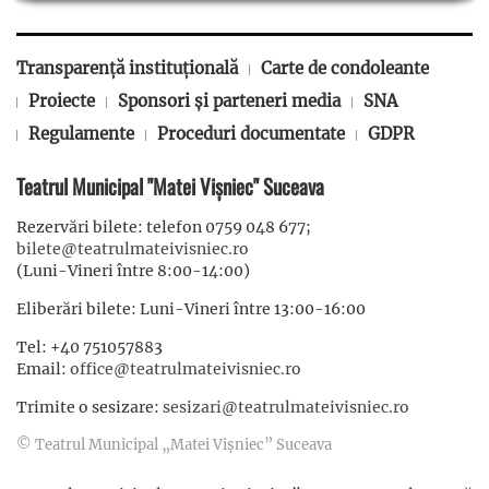
Transparență instituțională
Carte de condoleante
Proiecte
Sponsori și parteneri media
SNA
Regulamente
Proceduri documentate
GDPR
Teatrul Municipal "Matei Vișniec" Suceava
Rezervări bilete: telefon 0759 048 677;
bilete@teatrulmateivisniec.ro
(Luni-Vineri între 8:00-14:00)
Eliberări bilete: Luni-Vineri între 13:00-16:00
Tel: +40 751057883
Email:
office@teatrulmateivisniec.ro
Trimite o sesizare:
sesizari@teatrulmateivisniec.ro
© Teatrul Municipal „Matei Vișniec” Suceava