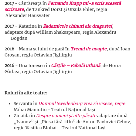
2017
- Cântăreața în
Fernando Krapp mi-a scris această
scrisoare
, de Tankred Dorst și Ursula Ehler, regia
Alexander Hausvater
2017
- Katarina în
Zadarnicele chinuri ale dragostei
,
adaptare după William Shakespeare, regia Alexandru
Bogdan
2016
- Mama șefului de gară în
Trenul de noapte
, după Ioan
Groșan, regia Octavian Jighirgiu
2016
- Dna Ionescu în
Cărțile – Fabulă urbană
, de Horia
Gârbea, regia Octavian Jighirgiu
Roluri în alte teatre:
Servanta în
Domnul Swedenborg vrea să viseze, regie
Mihai Maniutiu - Teatrul Național Iași
Zinaida în
Despre oameni și alte păcate
adaptare după
„Ivanov” și „Piesa fără titlu” de Anton Pavlovici Cehov,
regie Vasilica Blohat - Teatrul Național Iași