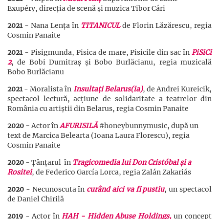
Exupéry, direcția de scenă și muzica Tibor Cári
2021
- Nana Lența în
TITANICUL
de Florin Lăzărescu, regia
Cosmin Panaite
2021
- Pisigmunda, Pisica de mare, Pisicile din sac în
PiSiCi
2
, de Bobi Dumitraș și Bobo Burlăcianu, regia muzicală
Bobo Burlăcianu
2021
- Moralista în
Insultați Belarus(ia)
, de Andrei Kureicik,
spectacol lectură, acțiune de solidaritate a teatrelor din
România cu artiștii din Belarus, regia Cosmin Panaite
2020 -
Actor în
AFURISILĂ
#honeybunnymusic
, după un
text de Marcica Belearta (Ioana Laura Florescu), regia
Cosmin Panaite
2020
- Țânțarul
în
Tragicomedia lui Don Cristóbal și a
Rositei
, de Federico García Lorca, regia Zalán Zakariás
2020
- Necunoscuta în
curând aici va fi pustiu
,
un spectacol
de Daniel Chirilă
2019
- Actor în
HAH - Hidden Abuse Holdings,
un concept