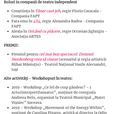
Roluri in companii de teatru independent
Conștiința în
Tânar caut job
, regie Florin Caracala -
Compania FAPT
Fata emo în
4X4
, regie Alexandra Badea - Compania
FAPT
Alexia în
Oricând cu plăcere
, regie Octavian Jighirgiu -
Asociația ARTES
PREMII:
Premiul pentru
cel mai bun spectacol
:
Domnul
Swedenborg vrea să viseze
(scenariul și regia artistică:
Mihai Măniuțiu) - Teatrul Național Vasile Alecsandri,
Iași
Alte activități - Workshopuri
în teatru:
2019 - Workshop „Ce fel de corp gândesc? – 1
ActorInterpretDansator”, susținut de coregrafa
Andreea Belu, organizat la Teatrul Municipal „Matei
Vișniec” Suceava.
2019 – Workshop „Movement of the Energy Within”,
susținut de Carolina Pizarro, actriță și director la Odin