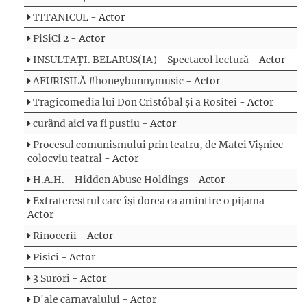
TITANICUL
- Actor
PiSiCi 2
- Actor
INSULTAȚI. BELARUS(IA) - Spectacol lectură
- Actor
AFURISILĂ #honeybunnymusic
- Actor
Tragicomedia lui Don Cristóbal și a Rositei
- Actor
curând aici va fi pustiu
- Actor
Procesul comunismului prin teatru, de Matei Vișniec -
colocviu teatral
- Actor
H.A.H. - Hidden Abuse Holdings
- Actor
Extraterestrul care își dorea ca amintire o pijama
-
Actor
Rinocerii
- Actor
Pisici
- Actor
3 Surori
- Actor
D'ale carnavalului
- Actor