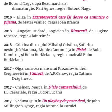
de Botond Nagy după Beaumarchais,
dramaturgie: Kali Ágnes, regie: Botond Nagy.
2019
- Eliza în
Extraterestrul care își dorea ca amintire o
pijama
, de Matei Vișniec, regia Ioan Brancu
2018
- Angajat Dudard, Logician în
Rinocerii
, de Eugène
Ionesco, regia Alain Timár
2018
- Cristina din cuplul Mihai și Cristina, Șoferița
nesimțită Mariana, Monica fantomâța în
Pisici
, de Bobi
Dumitraș și Bobo Burlăcianu, regia muzicală Bobo
Burlăcianu
2017
- Olga, sora cea mare a lui Prozorov Andrei
Sergheevici în
3 Surori
, de A.P.Cehov, regia Catinca
Drăgănescu
2017
- Chelner, Mască în
D’ale Carnavalului
, de
I.L.Caragiale, regia Tudor Lucanu
2017
- Văduva Quin în
Un playboy de peste deal
, de John
Millington Synge, regia Antonella Cornici