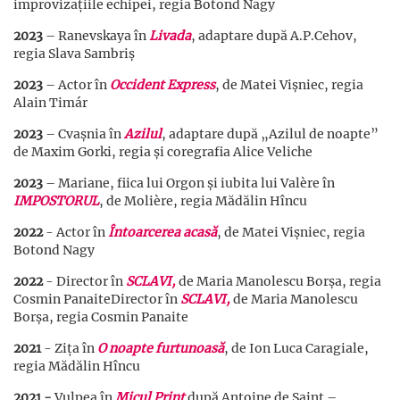
improvizațiile echipei, regia Botond Nagy
2023
– Ranevskaya în
Livada
, adaptare după A.P.Cehov,
regia Slava Sambriș
2023
– Actor în
Occident Express
, de Matei Vișniec, regia
Alain Timár
2023
– Cvașnia în
Azilul
, adaptare după „Azilul de noapte”
de Maxim Gorki, regia și coregrafia Alice Veliche
2023
– Mariane, fiica lui Orgon și iubita lui Valère în
IMPOSTORUL
, de Molière, regia Mădălin Hîncu
2022
-
Actor în
Întoarcerea acasă
, de Matei Vișniec, regia
Botond Nagy
2022
- Director în
SCLAVI,
de Maria Manolescu Borșa, regia
Cosmin PanaiteDirector în
SCLAVI,
de Maria Manolescu
Borșa, regia Cosmin Panaite
2021
- Zița în
O noapte furtunoasă
, de Ion Luca Caragiale,
regia Mădălin Hîncu
2021
-
Vulpea în
Micul Prinț
după Antoine de Saint –