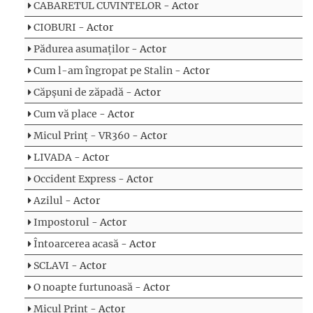
CABARETUL CUVINTELOR
- Actor
CIOBURI
- Actor
Pădurea asumaților
- Actor
Cum l-am îngropat pe Stalin
- Actor
Căpșuni de zăpadă
- Actor
Cum vă place
- Actor
Micul Prinț - VR360
- Actor
LIVADA
- Actor
Occident Express
- Actor
Azilul
- Actor
Impostorul
- Actor
Întoarcerea acasă
- Actor
SCLAVI
- Actor
O noapte furtunoasă
- Actor
Micul Prinț
- Actor