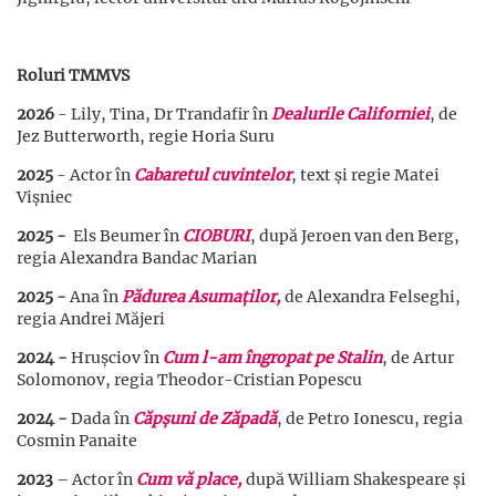
Roluri TMMVS
2026
- Lily, Tina, Dr Trandafir în
Dealurile Californiei
, de
Jez Butterworth, regie Horia Suru
2025
- Actor în
Cabaretul cuvintelor
, text și regie Matei
Vișniec
2025 -
Els Beumer în
CIOBURI
, după Jeroen van den Berg,
regia Alexandra Bandac Marian
2025 -
Ana în
Pădurea Asumaților,
de Alexandra Felseghi,
regia Andrei Măjeri
2024 -
Hrușciov în
Cum l-am îngropat pe Stalin
, de Artur
Solomonov, regia Theodor-Cristian Popescu
2024 -
Dada în
Căpșuni de Zăpadă
, de Petro Ionescu, regia
Cosmin Panaite
2023
– Actor în
Cum vă place,
după William Shakespeare și