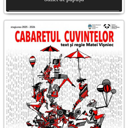
Autor:
după Andrei Graur
Regie:
Gheorghe Mândru