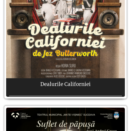
Dealurile Californiei
Autor:
Jez Butterworth
Regie:
Horia Suru