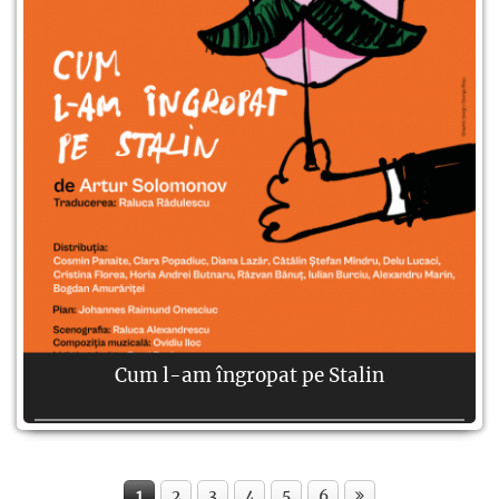
Cum l-am îngropat pe Stalin
Autor:
Artur Solomonov
Regie:
Theodor-Cristian Popescu
1
2
3
4
5
6