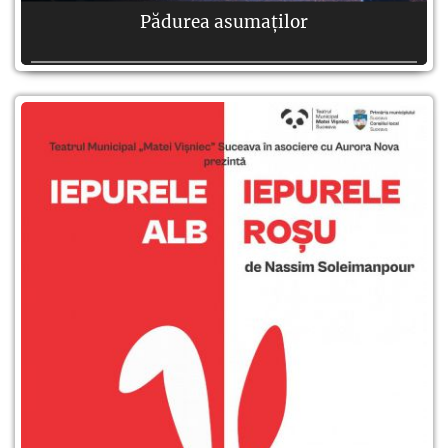
Pădurea asumaților
Autor:
Alexandra Felseghi
Regie:
Andrei Măjeri