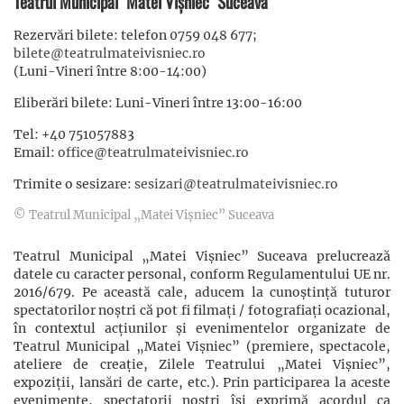
Teatrul Municipal "Matei Vișniec" Suceava
Rezervări bilete: telefon 0759 048 677;
bilete@teatrulmateivisniec.ro
(Luni-Vineri între 8:00-14:00)
Eliberări bilete: Luni-Vineri între 13:00-16:00
Tel: +40 751057883
Email:
office@teatrulmateivisniec.ro
Trimite o sesizare:
sesizari@teatrulmateivisniec.ro
© Teatrul Municipal „Matei Vișniec” Suceava
Teatrul Municipal „Matei Vișniec” Suceava prelucrează
datele cu caracter personal, conform Regulamentului UE nr.
2016/679. Pe această cale, aducem la cunoștință tuturor
spectatorilor noștri că pot fi filmaţi / fotografiaţi ocazional,
în contextul acţiunilor şi evenimentelor organizate de
Teatrul Municipal „Matei Vișniec” (premiere, spectacole,
ateliere de creație, Zilele Teatrului „Matei Vișniec”,
expoziții, lansări de carte, etc.). Prin participarea la aceste
evenimente, spectatorii noștri își exprimă acordul ca