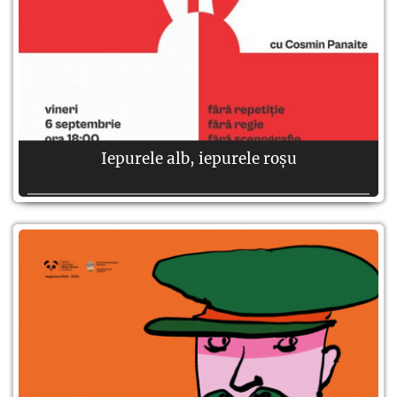
Iepurele alb, iepurele roșu
Autor:
Nassim Soleimanpour
Regie:
Fără regie