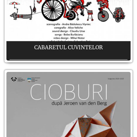
CABARETUL CUVINTELOR
Autor:
Matei Vişniec
Regie:
Matei Vişniec