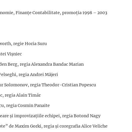
conomie, Finanţe Contabilitate, promoţia 1998 – 2003
rworth, regie Horia Suru
atei Vișniec
 den Berg, regia Alexandra Bandac Marian
elseghi, regia Andrei Măjeri
tur Solomonov, regia Theodor-Cristian Popescu
ec, regia Alain Timár
scu, regia Cosmin Panaite
are și improvizațiile echipei, regia Botond Nagy
te” de Maxim Gorki, regia și coregrafia Alice Veliche