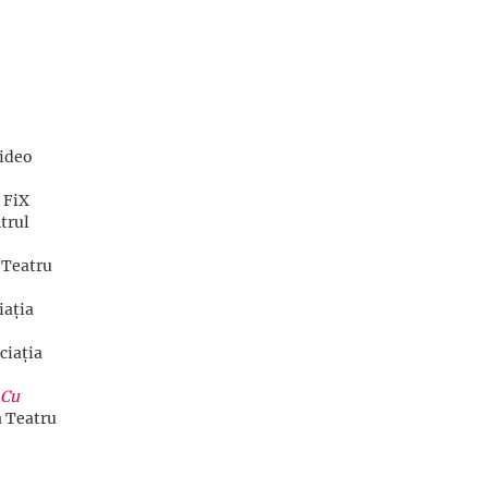
video
 FiX
ntrul
 Teatru
iația
ciația
Cu
a Teatru