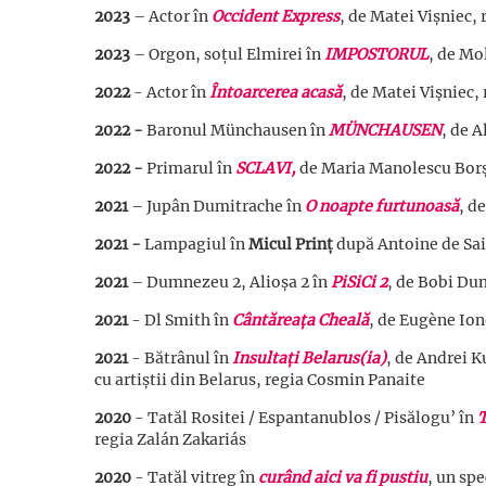
2023
– Actor în
Occident Express
, de Matei Vișniec,
2023
– Orgon, soțul Elmirei în
IMPOSTORUL
, de Mo
2022
-
Actor în
Întoarcerea acasă
, de Matei Vișniec
2022
-
Baronul Münchausen în
MÜNCHAUSEN
, de 
2022
-
Primarul în
SCLAVI,
de Maria Manolescu Borș
2021
– Jupân Dumitrache în
O noapte furtunoasă
, d
2021
-
Lampagiul în
Micul Prinț
după Antoine de Sain
2021
– Dumnezeu 2, Alioșa 2 în
PiSiCi 2
, de Bobi Du
2021
- Dl Smith în
Cântăreața Cheală
, de Eugène Ion
2021
- Bătrânul în
Insultați Belarus(ia)
, de Andrei K
cu artiștii din Belarus, regia Cosmin Panaite
2020
- Tatăl Rositei / Espantanublos / Pisălogu’
în
T
regia Zalán Zakariás
2020
- Tatăl vitreg în
curând aici va fi pustiu
,
un spe