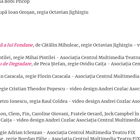
ia Bobi Pricop
upă Ioan Groșan, regia Octavian Jighirgiu
ă a lui Fondane
, de Cătălin Mihuleac, regie Octavian Jighirgiu - 
ntilei, regie Mihai Pintilei - Asociația Centrul Multimedia Teatru
iu de Degradare
, de Peca Ştefan, regie Ovidiu Caiţa - Asociația Ce
rin Caracala, regie Florin Caracala - Asociația Centrul Multimedia
egie Cristian Theodor Popescu - video design Andrei Cozlac Asoc
Petro Ionescu, regia Raul Coldea - video design Andrei Cozlac Aso
mon, Clem, Fin, Caroline Giovani, Fratele Gerard, Jock Campbel în
u Caiţa - video design Andrei Cozlac Asociația Centrul Multimedi
regie Adrian Iclenzan - Asociația Centrul Multimedia Teatru FiX
se, regie Bogdan Pălie - Asociația Centrul Multimedia Teatru FiX