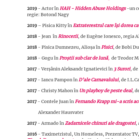
2019
- Actor în
HAH - Hidden Abuse Holdings
-un c
regie: Botond Nagy
2019
– Pisica Kitty în
Extraterestrul care își dorea c
2018
- Jean în
Rinocerii
, de Eugène Ionesco, regia 
2018
- Pisica Dumnezeu, Alioșa în
Pisici
, de Bobi D
2018
- Gogu în
Proștii sub clar de lună
,
de Teodor Ma
2017
- Verșânin Aleksandr Ignatievici în
3 Surori
, d
2017
- Iancu Pampon în
D’ale Carnavalului
, de I.L.
2017
- Christy Mahon în
Un playboy de peste deal
, d
2017
- Contele Juan în
Fernando Krapp mi-a scris ac
Alexander Hausvater
2017
- Armado în
Zadarnicele chinuri ale dragostei
,
2016
- Taximetristul, Un Homeless, Prezentator TV, 