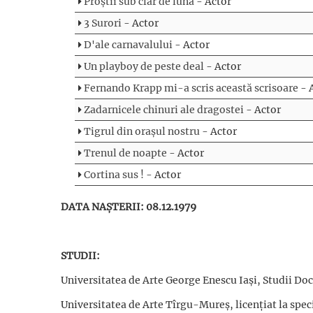
Proștii sub clar de lună
- Actor
3 Surori
- Actor
D'ale carnavalului
- Actor
Un playboy de peste deal
- Actor
Fernando Krapp mi-a scris această scrisoare
- 
Zadarnicele chinuri ale dragostei
- Actor
Tigrul din orașul nostru
- Actor
Trenul de noapte
- Actor
Cortina sus !
- Actor
DATA NAȘTERII: 08.12.1979
STUDII:
Universitatea de Arte George Enescu Iași, Studii Doc
Universitatea de Arte Tîrgu-Mureş, licenţiat la spe