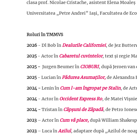
clasa prof. Nicolae Cristache, asistent Elena Moaleş
Universitatea „Petre Andrei” Iaşi, Facultatea de E
Roluri în TMMVS
2026
- Dl Bob în
Dealurile Californiei
, de Jez Butte
2025
- Actor în
Cabaretul cuvintelor
, text și regie M
2025 -
Jurgen Beumer în
CIOBURI
, după Jeroen van
2025
- Lucian în
Pădurea Asumaților,
de Alexandra F
2024 -
Lenin în
Cum l-am îngropat pe Stalin
, de Ar
2024
- Actor în
Occident Express Ro
, de Matei Vișni
2024 -
Tristan în
Căpșuni de Zăpadă
, de Petro Ione
2023
– Actor în
Cum vă place,
după William Shakespe
2023
– Luca în
Azilul
, adaptare după „Azilul de noap