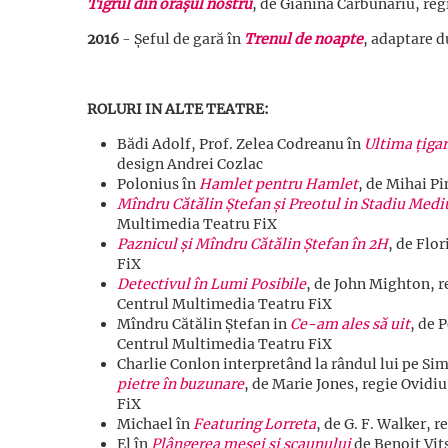
Tigrul din orașul nostru
, de Gianina Cărbunariu, reg
2016
- Șeful de gară în
Trenul de noapte
, adaptare d
ROLURI IN ALTE TEATRE:
Bădi Adolf, Prof. Zelea Codreanu în
Ultima țigar
design Andrei Cozlac
Polonius în
Hamlet pentru Hamlet
, de Mihai Pi
Mîndru Cătălin Ştefan şi Preotul in Stadiu Med
Multimedia Teatru FiX
Paznicul și Mîndru Cătălin Ștefan în 2H
, de Flo
FiX
Detectivul în Lumi Posibile
, de John Mighton, r
Centrul Multimedia Teatru FiX
Mîndru Cătălin Ștefan in
Ce-am ales să uit
, de 
Centrul Multimedia Teatru FiX
Charlie Conlon interpretând la rândul lui pe Si
pietre în buzunare
, de Marie Jones, regie Ovidi
FiX
Michael în
Featuring Lorreta
, de G. F. Walker, 
El în
Plângerea mesei şi scaunului
de Benoit Vit