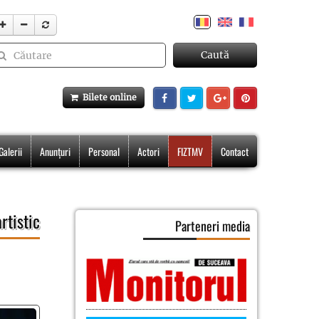
Caută
Bilete online
Galerii
Anunțuri
Personal
Actori
FIZTMV
Contact
rtistic
Parteneri media