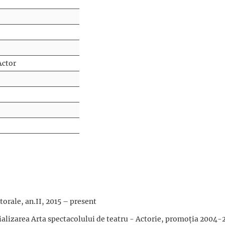
Actor
torale, an.II, 2015 – present
cializarea Arta spectacolului de teatru - Actorie, promoţia 2004-