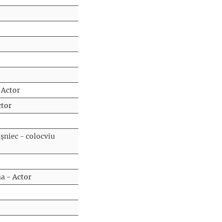
 Actor
ctor
șniec - colocviu
ma
- Actor