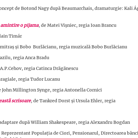
oncept de Botond Nagy după Beaumarchais, dramaturgie: Kali Á
a amintire o pijama
, de Matei Vișniec, regia Ioan Brancu
Alain Timár
umitraș și Bobo Burlăcianu, regia muzicală Bobo Burlăcianu
zilu, regia Anca Bradu
e A.P.Cehov, regia Catinca Drăgănescu
Caragiale, regia Tudor Lucanu
e John Millington Synge, regia Antonella Cornici
eastă scrisoare
, de Tankred Dorst și Ursula Ehler, regia
 adaptare după William Shakespeare, regia Alexandru Bogdan
Reprezentant Populația de Ciori, Pensionarul, Directoarea bănci