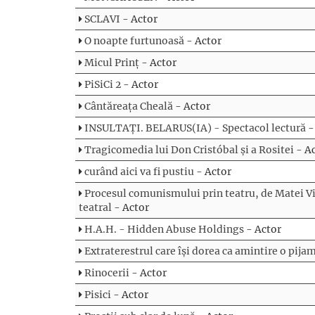
SCLAVI
- Actor
O noapte furtunoasă
- Actor
Micul Prinț
- Actor
PiSiCi 2
- Actor
Cântăreața Cheală
- Actor
INSULTAȚI. BELARUS(IA) - Spectacol lectură
-
Tragicomedia lui Don Cristóbal și a Rositei
- A
curând aici va fi pustiu
- Actor
Procesul comunismului prin teatru, de Matei Vi
teatral
- Actor
H.A.H. - Hidden Abuse Holdings
- Actor
Extraterestrul care își dorea ca amintire o pija
Rinocerii
- Actor
Pisici
- Actor