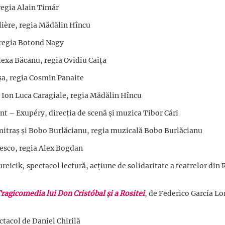
 regia Alain Timár
lière, regia Mădălin Hîncu
, regia Botond Nagy
Alexa Băcanu, regia Ovidiu Caița
a, regia Cosmin Panaite
e Ion Luca Caragiale, regia Mădălin Hîncu
t – Exupéry, direcția de scenă și muzica Tibor Cári
mitraș și Bobo Burlăcianu, regia muzicală Bobo Burlăcianu
esco, regia Alex Bogdan
ureicik, spectacol lectură, acțiune de solidaritate a teatrelor di
ragicomedia lui Don Cristóbal și a Rositei
, de Federico García Lo
ctacol de Daniel Chirilă