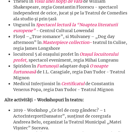
Theseu în
Visul unei nopți de vară
de William
Shakespeare, regia Constantin Florescu - spectacol
independent de orice, jucat și pe la Teatrul de Comedies
ala studio și prin țară
Ungurul în
Spectacol lectură la “Noaptea literaturii
europene”
- Centrul Cultural Lowendal
Floyd –„True romance”, si Mulvaney – „Dog day
afternoon” în
Masterpiece collection-
teatrul In Culise,
regia James Longshore
locuitorul 5 al orașului profet în
Orașul locuitorului
profet,
spectacol eveniment, regia Mihai Lungeanu
Spiridon în
Furtunoșii
adaptare după
O noapte
furtunoasă
de I.L. Caragiale, regia Dan Tudor - Teatrul
Mignon
Medicul Infecționist în
Certificatul
de Constantin
Venerus Popa, regia Dan Tudor - Teatrul Mignon
Alte activități - Workshopuri
în teatru:
2019 - Workshop „Ce fel de corp gândesc? – 1
ActorInterpretDansator”, susținut de coregrafa
Andreea Belu, organizat la Teatrul Municipal „Matei
Vișniec” Suceava.