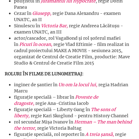
polițistul în
Jurământul lui Hypocrate
, regie Dorin
Panea
Cezar în
Giusepp,
regie
Dana Alexandru - examen
UNATC, an II
Sinulescu în
Victoria Bar,
regie
Andreea Lăcătușu -
examen UNATC, an III
actor/cascador, rol VagaBond și rol șoferul mafiei
în
Picuri în ocean,
regie
Vlad Eftimie - film realizat in
cadrul proiectului MAKE A MOVIE - sesiunea 2015,
organizat de Centrul de Creatie Film, productie: Mave
Studio & Centrul de Creatie Film 2015
ROLURI ÎN FILME DE LUNGMETRAJ:
inginer de șantier în
Un om la locul lui,
regia Hadrian
Marcu
figurație specială – librar în
Poveste de
dragoste,
regie
Ana-Cristina Iacob
figurație specială – Liberty Gang în
The sons of
liberty,
regie
Kari Skoglund - pentru History Channel
rol secundar Mișa Ivanov în
Herman – The man behind
the terror,
regie Victoria Baltag
figurație specială, rol reporter în
A treia șansă,
regie