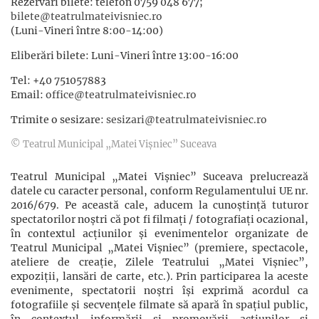
Rezervări bilete: telefon 0759 048 677;
bilete@teatrulmateivisniec.ro
(Luni-Vineri între 8:00-14:00)
Eliberări bilete: Luni-Vineri între 13:00-16:00
Tel: +40 751057883
Email:
office@teatrulmateivisniec.ro
Trimite o sesizare:
sesizari@teatrulmateivisniec.ro
© Teatrul Municipal „Matei Vișniec” Suceava
Teatrul Municipal „Matei Vișniec” Suceava prelucrează
datele cu caracter personal, conform Regulamentului UE nr.
2016/679. Pe această cale, aducem la cunoștință tuturor
spectatorilor noștri că pot fi filmaţi / fotografiaţi ocazional,
în contextul acţiunilor şi evenimentelor organizate de
Teatrul Municipal „Matei Vișniec” (premiere, spectacole,
ateliere de creație, Zilele Teatrului „Matei Vișniec”,
expoziții, lansări de carte, etc.). Prin participarea la aceste
evenimente, spectatorii noștri își exprimă acordul ca
fotografiile și secvențele filmate să apară în spațiul public,
în contextul informării și promovării acţiunilor şi