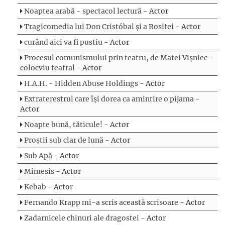
Noaptea arabă - spectacol lectură
- Actor
Tragicomedia lui Don Cristóbal și a Rositei
- Actor
curând aici va fi pustiu
- Actor
Procesul comunismului prin teatru, de Matei Vișniec -
colocviu teatral
- Actor
H.A.H. - Hidden Abuse Holdings
- Actor
Extraterestrul care își dorea ca amintire o pijama
-
Actor
Noapte bună, tăticule!
- Actor
Proștii sub clar de lună
- Actor
Sub Apă
- Actor
Mimesis
- Actor
Kebab
- Actor
Fernando Krapp mi-a scris această scrisoare
- Actor
Zadarnicele chinuri ale dragostei
- Actor