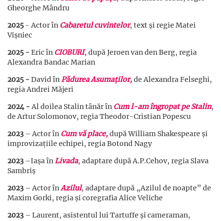
Gheorghe Mândru
2025
- Actor în
Cabaretul cuvintelor
, text și regie Matei
Vișniec
2025 -
Eric în
CIOBURI
, după Jeroen van den Berg, regia
Alexandra Bandac Marian
2025 -
David în
Pădurea Asumaților,
de Alexandra Felseghi,
regia Andrei Măjeri
2024 -
Al doilea Stalin tânăr în
Cum l-am îngropat pe Stalin
,
de Artur Solomonov, regia Theodor-Cristian Popescu
2023
– Actor în
Cum vă place,
după William Shakespeare și
improvizațiile echipei, regia Botond Nagy
2023
–Iașa în
Livada
, adaptare după A.P.Cehov, regia Slava
Sambriș
2023
– Actor în
Azilul
, adaptare după „Azilul de noapte” de
Maxim Gorki, regia și coregrafia Alice Veliche
2023
– Laurent, asistentul lui Tartuffe și cameraman,