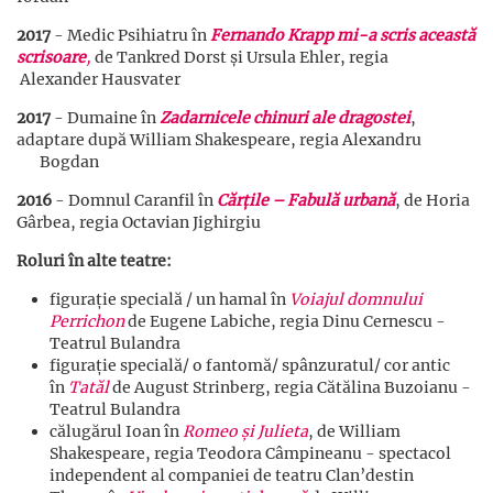
2017
- Medic Psihiatru în
Fernando Krapp
mi-a scris această
scrisoare
,
de Tankred Dorst și Ursula Ehler, regia
Alexander Hausvater
2017
- Dumaine în
Zadarnicele chinuri ale dragostei
,
adaptare după William Shakespeare, regia Alexandru
Bogdan
2016
- Domnul Caranfil în
Cărțile – Fabulă urbană
, de Horia
Gârbea, regia Octavian Jighirgiu
Roluri în alte teatre:
figurație specială / un hamal în
Voiajul domnului
Perrichon
de Eugene Labiche, regia Dinu Cernescu -
Teatrul Bulandra
figurație specială/ o fantomă/ spânzuratul/ cor antic
în
Tatăl
de August Strinberg, regia Cătălina Buzoianu -
Teatrul Bulandra
călugărul Ioan în
Romeo și Julieta
, de William
Shakespeare, regia Teodora Câmpineanu - spectacol
independent al companiei de teatru Clan’destin