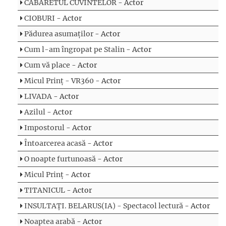
CABARETUL CUVINTELOR
- Actor
CIOBURI
- Actor
Pădurea asumaților
- Actor
Cum l-am îngropat pe Stalin
- Actor
Cum vă place
- Actor
Micul Prinț - VR360
- Actor
LIVADA
- Actor
Azilul
- Actor
Impostorul
- Actor
Întoarcerea acasă
- Actor
O noapte furtunoasă
- Actor
Micul Prinț
- Actor
TITANICUL
- Actor
INSULTAȚI. BELARUS(IA) - Spectacol lectură
- Actor
Noaptea arabă
- Actor