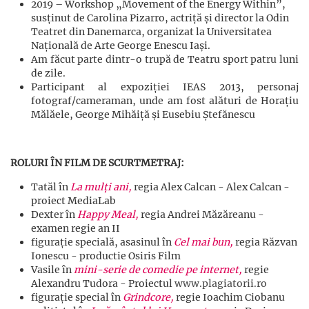
2019 – Workshop „Movement of the Energy Within”,
susținut de Carolina Pizarro, actriță și director la Odin
Teatret din Danemarca, organizat la Universitatea
Națională de Arte George Enescu Iași.
Am făcut parte dintr-o trupă de Teatru sport patru luni
de zile.
Participant al expoziției IEAS 2013, personaj
fotograf/cameraman, unde am fost alături de Horațiu
Mălăele, George Mihăiță și Eusebiu Ștefănescu
ROLURI ÎN FILM DE SCURTMETRAJ:
Tatăl în
La mulți ani,
regia
Alex Calcan - Alex Calcan -
proiect MediaLab
Dexter în
Happy Meal,
regia
Andrei Măzăreanu -
examen regie an II
figurație specială, asasinul în
Cel mai bun,
regia Răzvan
Ionescu - productie Osiris Film
Vasile în
mini-serie de comedie pe internet,
regie
Alexandru Tudora - Proiectul
www.plagiatorii.ro
figurație special în
Grindcore,
regie
Ioachim Ciobanu