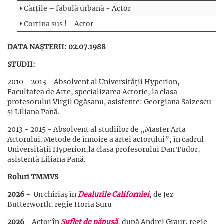
Cărțile – fabulă urbană
- Actor
Cortina sus !
- Actor
DATA NAȘTERII: 02.07.1988
STUDII:
2010 - 2013 - Absolvent al Universității Hyperion,
Facultatea de Arte, specializarea Actorie, la clasa
profesorului Virgil Ogășanu, asistente: Georgiana Saizescu
și Liliana Pană.
2013 - 2015 - Absolvent al studiilor de „Master Arta
Actorului. Metode de înnoire a artei actorului”, în cadrul
Universității Hyperion,la clasa profesorului Dan Tudor,
asistentă Liliana Pană.
Roluri TMMVS
2026 -
Un chiriaș în
Dealurile Californiei
, de Jez
Butterworth, regie Horia Suru
2026
- Actor în
Suflet de păpușă
, după Andrei Graur, regie