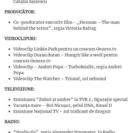
Catalin Saizescu
PRODUCĂTOR:
Co-producator executiv film - „Herman – The man
behind the terror”, regia Victoria Baltag
VIDEOCLIPURI:
Videoclip Linkin Park pentru un concurs Genero.tv
Videoclip Duran duran – Hungry like a wolf pentru
concurs Genero.tv
Videoclip – Andrei Popa – Turboknalle, regia Andrei
Popa
Videoclip The Watcher – Triumf, rol nebunul
TELEVIZIUNE:
Emisiunea “Ziduri și umbre” la TVR 2 , figurație special
Vacanța mare – Rol Nicușor, șeful DNA, Kanal D
Emisiune Național TV – rol traficant de droguri
RADIO:
“Studio 65”, regia Alexander Hausvater, la Radio