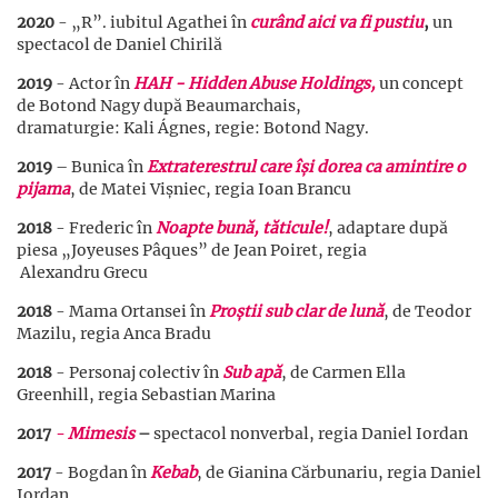
2020
- „R”. iubitul Agathei în
curând aici va fi pustiu
,
un
spectacol de Daniel Chirilă
2019
- Actor în
HAH - Hidden Abuse Holdings,
un concept
de Botond Nagy după Beaumarchais,
dramaturgie: Kali Ágnes, regie: Botond Nagy.
2019
– Bunica în
Extraterestrul care își dorea ca amintire o
pijama
, de Matei Vișniec, regia Ioan Brancu
2018
- Frederic în
Noapte bună, tăticule!
, adaptare după
piesa „Joyeuses Pâques” de Jean Poiret, regia
Alexandru Grecu
2018
- Mama Ortansei în
Proștii sub clar de lună
, de Teodor
Mazilu, regia Anca Bradu
2018
- Personaj colectiv în
Sub apă
, de Carmen Ella
Greenhill, regia Sebastian Marina
2017
-
Mimesis
–
spectacol nonverbal, regia Daniel Iordan
2017
- Bogdan în
Kebab
, de Gianina Cărbunariu, regia Daniel
Iordan