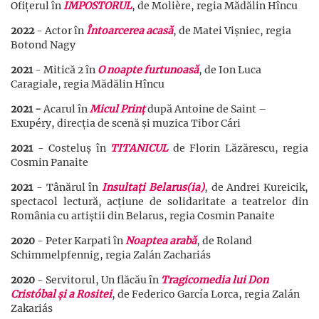
Ofițerul în
IMPOSTORUL
, de Molière, regia Mădălin Hîncu
2022
- Actor în
Întoarcerea acasă
, de Matei Vișniec, regia
Botond Nagy
2021
- Mitică 2 în
O noapte furtunoasă
, de Ion Luca
Caragiale, regia Mădălin Hîncu
2021
-
Acarul în
Micul Prinț
după Antoine de Saint –
Exupéry, direcția de scenă și muzica Tibor Cári
2021
- Costeluș în
TITANICUL
de Florin Lăzărescu, regia
Cosmin Panaite
2021
- Tânărul în
Insultați Belarus(ia)
, de Andrei Kureicik,
spectacol lectură, acțiune de solidaritate a teatrelor din
România cu artiștii din Belarus, regia Cosmin Panaite
2020
- Peter Karpati în
Noaptea arabă
, de Roland
Schimmelpfennig, regia Zalán Zachariás
2020
-
Servitorul, Un flăcău
în
Tragicomedia lui Don
Cristóbal și a Rositei
, de Federico García Lorca, regia Zalán
Zakariás