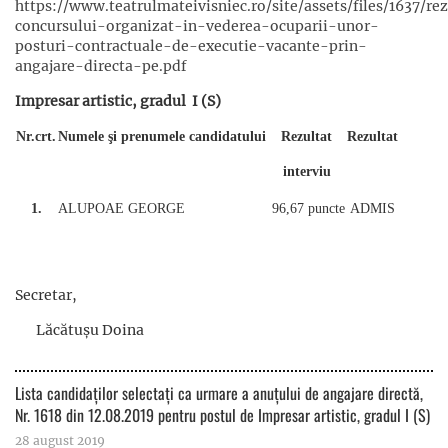
https://www.teatrulmateivisniec.ro/site/assets/files/1637/re
concursului-organizat-in-vederea-ocuparii-unor-
posturi-contractuale-de-executie-vacante-prin-
angajare-directa-pe.pdf
Impresar artistic, gradul I (S)
Nr.crt.
Numele şi prenumele candidatului
Rezultat
Rezultat
interviu
1.
ALUPOAE GEORGE
96,67 puncte
ADMIS
Secretar,
Lăcătușu Doina
Lista candidaților selectați ca urmare a anuțului de angajare directă,
Nr. 1618 din 12.08.2019 pentru postul de Impresar artistic, gradul I (S)
28 august 2019