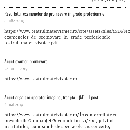
Rezultatul examenelor de promovare în grade profesionale
8 iulie 2019
https://www.teatrulmateivisniec.ro/site/assets/files/1625/re
examenelor-de-promovare-in-grade-profesionale-
teatrul-matei-visniec.pdf
Anunt examen promovare
24 iunie 2019
https://www.teatrulmateivisniec.ro
Anunt angajare operator imagine, treapta I (M) - 1 post
6 mai 2019
https://www.teatrulmateivisniec.ro/ În conformitate cu
prevederile Ordonanţei Guvernului nr. 21/2007 privind
instituţiile şi companiile de spectacole sau concerte,