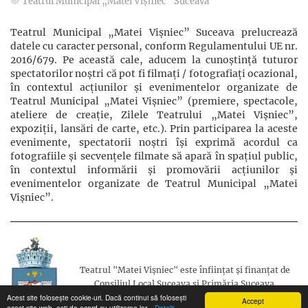
© Teatrul Municipal „Matei Vișniec” Suceava
Teatrul Municipal „Matei Vișniec” Suceava prelucrează
datele cu caracter personal, conform Regulamentului UE nr.
2016/679. Pe această cale, aducem la cunoștință tuturor
spectatorilor noștri că pot fi filmaţi / fotografiaţi ocazional,
în contextul acţiunilor şi evenimentelor organizate de
Teatrul Municipal „Matei Vișniec” (premiere, spectacole,
ateliere de creație, Zilele Teatrului „Matei Vișniec”,
expoziții, lansări de carte, etc.). Prin participarea la aceste
evenimente, spectatorii noștri își exprimă acordul ca
fotografiile și secvențele filmate să apară în spațiul public,
în contextul informării și promovării acţiunilor şi
evenimentelor organizate de Teatrul Municipal „Matei
Vișniec”.
Teatrul "Matei Vișniec" este înființat și finanțat de
Consiliul Local Suceava și Primăria Suceava.
Acest site folosește cookie-uri. Dacă continui să folosești
Accept
acest site web, ești de acord cu utilizarea lor.
Detalii