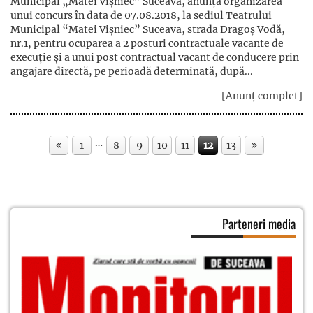
Municipal „Matei Vișniec” Suceava, anunță organizarea
unui concurs în data de 07.08.2018, la sediul Teatrului
Municipal “Matei Vișniec” Suceava, strada Dragoș Vodă,
nr.1, pentru ocuparea a 2 posturi contractuale vacante de
execuție și a unui post contractual vacant de conducere prin
angajare directă, pe perioadă determinată, după...
[Anunț complet]
…
1
8
9
10
11
12
13
Parteneri media