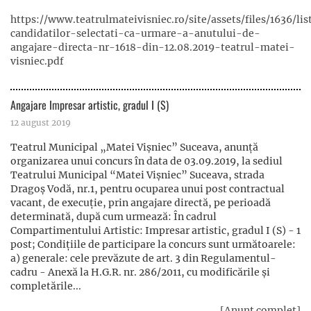
https://www.teatrulmateivisniec.ro/site/assets/files/1636/lis
candidatilor-selectati-ca-urmare-a-anutului-de-
angajare-directa-nr-1618-din-12.08.2019-teatrul-matei-
visniec.pdf
Angajare Impresar artistic, gradul I (S)
12 august 2019
Teatrul Municipal „Matei Vișniec” Suceava, anunță
organizarea unui concurs în data de 03.09.2019, la sediul
Teatrului Municipal “Matei Vișniec” Suceava, strada
Dragoș Vodă, nr.1, pentru ocuparea unui post contractual
vacant, de execuție, prin angajare directă, pe perioadă
determinată, după cum urmează: În cadrul
Compartimentului Artistic: Impresar artistic, gradul I (S) - 1
post; Condiţiile de participare la concurs sunt următoarele:
a) generale: cele prevăzute de art. 3 din Regulamentul-
cadru - Anexă la H.G.R. nr. 286/2011, cu modificările și
completările...
[Anunț complet]