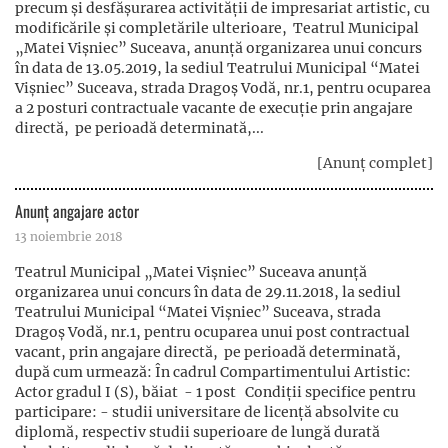
precum şi desfăşurarea activităţii de impresariat artistic, cu
modificările și completările ulterioare, Teatrul Municipal
„Matei Vișniec” Suceava, anunță organizarea unui concurs
în data de 13.05.2019, la sediul Teatrului Municipal “Matei
Vișniec” Suceava, strada Dragoș Vodă, nr.1, pentru ocuparea
a 2 posturi contractuale vacante de execuție prin angajare
directă, pe perioadă determinată,...
[Anunț complet]
Anunț angajare actor
13 noiembrie 2018
Teatrul Municipal „Matei Vișniec” Suceava anunță
organizarea unui concurs în data de 29.11.2018, la sediul
Teatrului Municipal “Matei Vișniec” Suceava, strada
Dragoș Vodă, nr.1, pentru ocuparea unui post contractual
vacant, prin angajare directă, pe perioadă determinată,
după cum urmează: În cadrul Compartimentului Artistic:
Actor gradul I (S), băiat - 1 post Condiţii specifice pentru
participare: - studii universitare de licență absolvite cu
diplomă, respectiv studii superioare de lungă durată