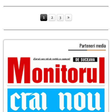
1
2
3
Parteneri media