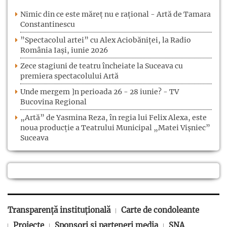
Nimic din ce este măreț nu e rațional - Artă de Tamara
Constantinescu
”Spectacolul artei” cu Alex Aciobăniței, la Radio
România Iași, iunie 2026
Zece stagiuni de teatru încheiate la Suceava cu
premiera spectacolului Artă
Unde mergem ]n perioada 26 - 28 iunie? - TV
Bucovina Regional
„Artă” de Yasmina Reza, în regia lui Felix Alexa, este
noua producție a Teatrului Municipal „Matei Vișniec”
Suceava
Transparență instituțională
Carte de condoleante
Proiecte
Sponsori și parteneri media
SNA