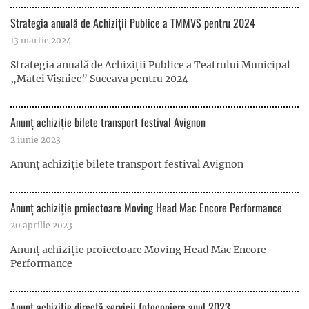
Strategia anuală de Achiziții Publice a TMMVS pentru 2024
13 martie 2024
Strategia anuală de Achiziții Publice a Teatrului Municipal
„Matei Vișniec” Suceava pentru 2024
Anunț achiziție bilete transport festival Avignon
2 iunie 2023
Anunț achiziție bilete transport festival Avignon
Anunț achiziție proiectoare Moving Head Mac Encore Performance
20 aprilie 2023
Anunț achiziție proiectoare Moving Head Mac Encore
Performance
Anunț achiziție directă servicii fotocopiere anul 2023