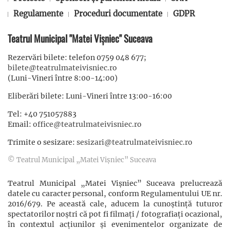
Regulamente
Proceduri documentate
GDPR
Teatrul Municipal "Matei Vișniec" Suceava
Rezervări bilete: telefon 0759 048 677;
bilete@teatrulmateivisniec.ro
(Luni-Vineri între 8:00-14:00)
Eliberări bilete: Luni-Vineri între 13:00-16:00
Tel: +40 751057883
Email:
office@teatrulmateivisniec.ro
Trimite o sesizare:
sesizari@teatrulmateivisniec.ro
© Teatrul Municipal „Matei Vișniec” Suceava
Teatrul Municipal „Matei Vișniec” Suceava prelucrează
datele cu caracter personal, conform Regulamentului UE nr.
2016/679. Pe această cale, aducem la cunoștință tuturor
spectatorilor noștri că pot fi filmaţi / fotografiaţi ocazional,
în contextul acţiunilor şi evenimentelor organizate de