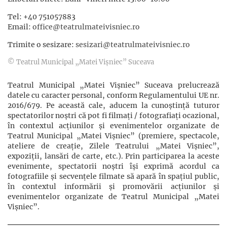
Tel: +40 751057883
Email:
office@teatrulmateivisniec.ro
Trimite o sesizare:
sesizari@teatrulmateivisniec.ro
© Teatrul Municipal „Matei Vișniec” Suceava
Teatrul Municipal „Matei Vișniec” Suceava prelucrează
datele cu caracter personal, conform Regulamentului UE nr.
2016/679. Pe această cale, aducem la cunoștință tuturor
spectatorilor noștri că pot fi filmaţi / fotografiaţi ocazional,
în contextul acţiunilor şi evenimentelor organizate de
Teatrul Municipal „Matei Vișniec” (premiere, spectacole,
ateliere de creație, Zilele Teatrului „Matei Vișniec”,
expoziții, lansări de carte, etc.). Prin participarea la aceste
evenimente, spectatorii noștri își exprimă acordul ca
fotografiile și secvențele filmate să apară în spațiul public,
în contextul informării și promovării acţiunilor şi
evenimentelor organizate de Teatrul Municipal „Matei
Vișniec”.