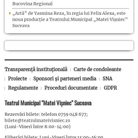
Bucovina Regional
„Artă” de Yasmina Reza, în regia lui Felix Alexa, este
noua producție a Teatrului Municipal „Matei Vișniec”
Suceava
Transparență instituțională
Carte de condoleante
Proiecte
Sponsori și parteneri media
SNA
Regulamente
Proceduri documentate
GDPR
Teatrul Municipal "Matei Vișniec" Suceava
Rezervări bilete: telefon 0759 048 677;
bilete@teatrulmateivisniec.ro
(Luni-Vineri între 8:00-14:00)
Eliberări bilete: Luni-Vineri între 13:00-16:00