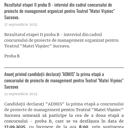
Rezultatul etapei II proba B - interviul din cadrul concursului de
proiecte de management organizat pentru Teatrul "Matei Vișniec"
Suceava.
17 septembrie 2025
Rezultatul etapei II proba B - interviul din cadrul
concursului de proiecte de management organizat pentru
Teatrul "Matei Vișniec" Suceava.
Proba B
Anunț privind candidații declarați "ADMIS" la prima etapă a
concursului de proiecte de management pentru Teatrul "Matei Vișniec"
Suceava
12 septembrie 2025
Candidații declarați "ADMIS" la prima etapă a concursului
de proiecte de management
pentru Teatrul "Matei Vișniec"
Suceava urmează să participe la cea de a doua etapă a
concursului - proba B, care se va desfășura în data de
17.09.2025
, cu începere de la ora
8:00
, prin susținerea