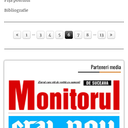
Fișa postului
Bibliografie
…
…
1
3
4
5
6
7
8
13
Parteneri media