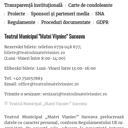
Transparență instituțională
Carte de condoleante
Proiecte
Sponsori și parteneri media
SNA
Regulamente
Proceduri documentate
GDPR
Teatrul Municipal "Matei Vișniec" Suceava
Rezervări bilete: telefon 0759 048 677;
bilete@teatrulmateivisniec.ro
(Luni-Vineri între 8:00-14:00)
Eliberări bilete: Luni-Vineri între 13:00-16:00
Tel: +40 751057883
Email:
office@teatrulmateivisniec.ro
Trimite o sesizare:
sesizari@teatrulmateivisniec.ro
© Teatrul Municipal „Matei Vișniec” Suceava
Teatrul Municipal „Matei Vișniec” Suceava prelucrează
datele cu caracter personal, conform Regulamentului UE nr.