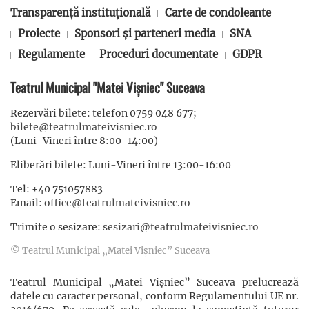
Transparență instituțională
Carte de condoleante
Proiecte
Sponsori și parteneri media
SNA
Regulamente
Proceduri documentate
GDPR
Teatrul Municipal "Matei Vișniec" Suceava
Rezervări bilete: telefon 0759 048 677;
bilete@teatrulmateivisniec.ro
(Luni-Vineri între 8:00-14:00)
Eliberări bilete: Luni-Vineri între 13:00-16:00
Tel: +40 751057883
Email:
office@teatrulmateivisniec.ro
Trimite o sesizare:
sesizari@teatrulmateivisniec.ro
© Teatrul Municipal „Matei Vișniec” Suceava
Teatrul Municipal „Matei Vișniec” Suceava prelucrează
datele cu caracter personal, conform Regulamentului UE nr.