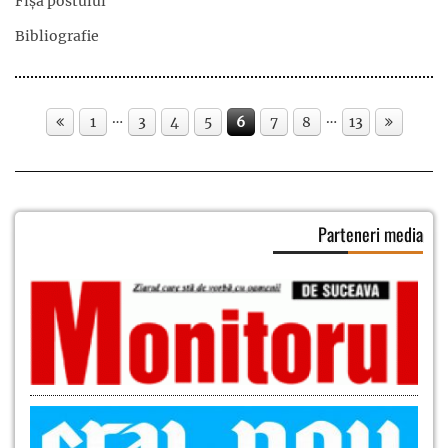
Fișa postului
Bibliografie
…
…
1
3
4
5
6
7
8
13
Parteneri media