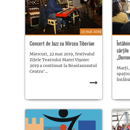
23 mai 2019
Concert de Jazz cu Mircea Tiberian
Întâlni
cărțile
Miercuri, 22 mai 2019, festivalul
„Domnu
Zilele Teatrului Matei Vișniec
2019 a continuat la Reastaurantul
Marți,
Centru'...
spațiu
întâln