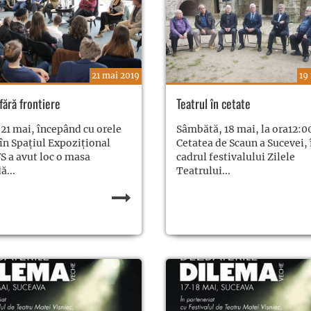
21 mai 2019
19
fără frontiere
Teatrul în cetate
 21 mai, începând cu orele
Sâmbătă, 18 mai, la ora12:00
 în Spațiul Expozițional
Cetatea de Scaun a Sucevei, 
a avut loc o masa
cadrul festivalului Zilele
ă...
Teatrului...