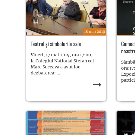
18 mai 2019
Teatrul şi simbolurile sale
Comedia
noastr
Vineri, 17 mai 2019, ora 17:00,
la Colegiul Naţional Ștefan cel
Sâmbăt
Mare Suceava a avut loc
ora:17
dezbaterea: ...
Expoz
partici