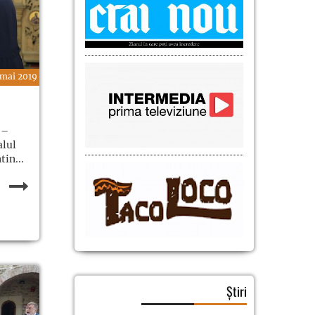
 mai 2019
 –
alul
in...
Știri