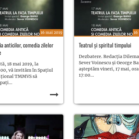
16 mai 2019
16
 anticilor, comedia zilelor
Teatrul şi spiritul timpului
e
Dezbatere. Redacţia Dilema
Sever Voinescu şi George B
ă, 18 mai 2019, la
așteptăm vineri, 17 mai, ora
:00, vă invităm în Spațiul
17:00...
iţional TMMVS să
pați...