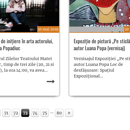
10 mai 2019
10
 de inițiere în arta actorului,
Expoziție de pictură „Pe sticlă
ra Popadiuc
autor Luana Popa (vernisaj)
rul Zilelor Teatrului Matei
Vernisajul Expoziției „Pe st
, timp de trei zile (20, 21 si
autor Luana Popa Loc de
, la ora 14:00, va avea...
desfășurare: Spațiul
Expoziţional...
…
71
72
73
74
75
80