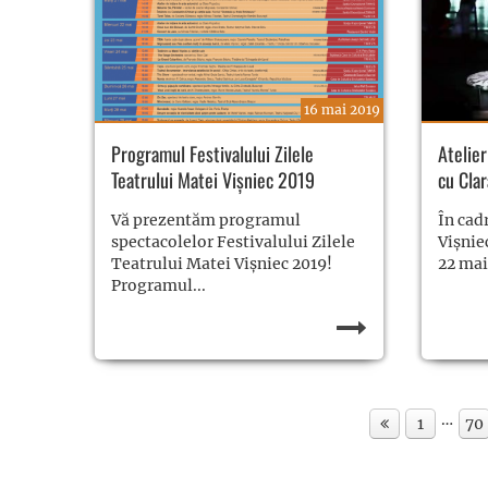
16 mai 2019
Programul Festivalului Zilele
Atelier
Teatrului Matei Vișniec 2019
cu Cla
Vă prezentăm programul
În cad
spectacolelor Festivalului Zilele
Vișniec
Teatrului Matei Vișniec 2019!
22 mai)
Programul...
…
1
70