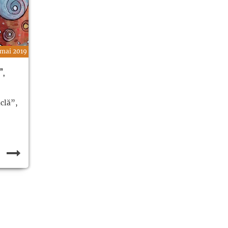
 mai 2019
”,
iclă”,