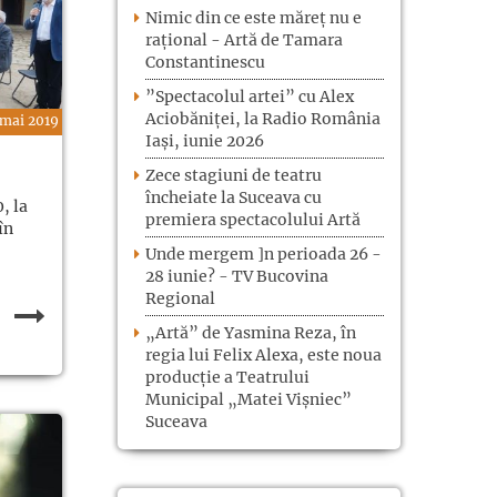
Nimic din ce este măreț nu e
rațional - Artă de Tamara
Constantinescu
”Spectacolul artei” cu Alex
Aciobăniței, la Radio România
 mai 2019
Iași, iunie 2026
Zece stagiuni de teatru
încheiate la Suceava cu
, la
premiera spectacolului Artă
în
Unde mergem ]n perioada 26 -
28 iunie? - TV Bucovina
Regional
„Artă” de Yasmina Reza, în
regia lui Felix Alexa, este noua
producție a Teatrului
Municipal „Matei Vișniec”
Suceava