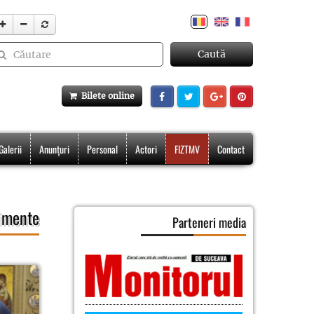
Caută
Bilete online
Galerii
Anunțuri
Personal
Actori
FIZTMV
Contact
imente
Parteneri media