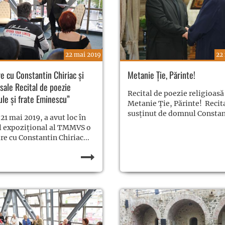
22 mai 2019
22
re cu Constantin Chiriac și
Metanie Ție, Părinte!
 sale Recital de poezie
Recital de poezie religioasă
le și frate Eminescu”
Metanie Ție, Părinte! Recit
susţinut de domnul Constant
 21 mai 2019, a avut loc în
l expozițional al TMMVS o
ire cu Constantin Chiriac...