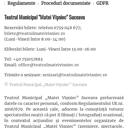
Regulamente
Proceduri documentate
GDPR
Teatrul Municipal "Matei Vișniec" Suceava
Rezervări bilete: telefon 0759 048 677;
bilete@teatrulmateivisniec.ro
(Luni-Vineri între 8:00-14:00)
Eliberări bilete: Luni-Vineri între 13:00-16:00
Tel: +40 751057883
Email:
office@teatrulmateivisniec.ro
Trimite o sesizare:
sesizari@teatrulmateivisniec.ro
© Teatrul Municipal „Matei Vișniec” Suceava
Teatrul Municipal „Matei Vișniec” Suceava prelucrează
datele cu caracter personal, conform Regulamentului UE nr.
2016/679. Pe această cale, aducem la cunoștință tuturor
spectatorilor noștri că pot fi filmaţi / fotografiaţi ocazional,
în contextul acţiunilor şi evenimentelor organizate de
Teatrul Municipal „Matei Vișniec” (premiere, spectacole,