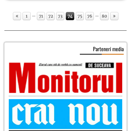
…
…
1
71
72
73
74
75
76
80
Parteneri media