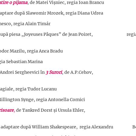
ntire o pijama
, de Matei Vișniec, regia Ioan Brancu
daptare după Slawomir Mrozek, regia Diana Udrea
nesco, regia Alain Timár
e după piesa „Joyeuses Pâques” de Jean Poiret, regi
odor Mazilu, regia Anca Bradu
regia Sebastian Marina
 Andrei Sergheevici în
3 Surori
, de A.P.Cehov,
ragiale, regia Tudor Lucanu
Millington Synge, regia Antonella Cornici
risoare
,
de Tankred Dorst și Ursula Ehler,
, adaptare după William Shakespeare, regia Alexandru 