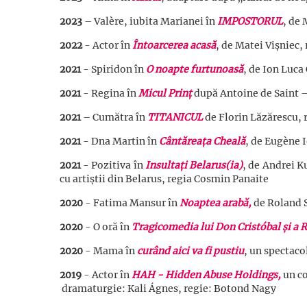
2023
– Valère, iubita Marianei în
IMPOSTORUL
, de
2022
- Actor în
Întoarcerea acasă
, de Matei Vișniec
2021
- Spiridon în
O noapte furtunoasă
, de Ion Luca
2021
- Regina în
Micul Prinț
după Antoine de Saint – 
2021
– Cumătra în
TITANICUL
de Florin Lăzărescu,
2021
- Dna Martin în
Cântăreața Cheală
, de Eugène 
2021
- Pozitiva în
Insultați Belarus(ia)
, de Andrei K
cu artiștii din Belarus, regia Cosmin Panaite
2020
- Fatima Mansur în
Noaptea arabă,
de Roland 
2020
- O oră în
Tragicomedia lui Don Cristóbal și a R
2020
- Mama în
curând aici va fi pustiu
,
un spectacol
2019
-
Actor în
HAH - Hidden Abuse Holdings,
un 
dramaturgie: Kali Ágnes, regie: Botond Nagy