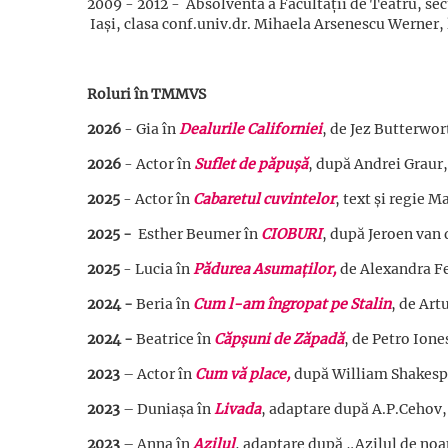
2009 - 2012 - Absolventă a Facultății de Teatru
Iași, clasa conf.univ.dr. Mihaela Arsenescu Werner, 
Roluri în TMMVS
2026
- Gia în
Dealurile Californiei
, de Jez Butterwor
2026
- Actor în
Suflet de păpușă
, după Andrei Graur
2025
- Actor în
Cabaretul cuvintelor
, text și regie M
2025 -
Esther Beumer în
CIOBURI
, după Jeroen van
2025
- Lucia în
Pădurea Asumaților,
de Alexandra Fe
2024 -
Beria în
Cum l-am îngropat pe Stalin
, de Ar
2024 -
Beatrice în
Căpșuni de Zăpadă
, de Petro Ion
2023
– Actor în
Cum vă place,
după William Shakespe
2023
– Duniașa în
Livada
, adaptare după A.P.Cehov,
2023
– Anna în
Azilul
, adaptare după „Azilul de noa