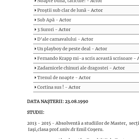
Noapte bună, tăticule!
- Actor
Proștii sub clar de lună
- Actor
Sub Apă
- Actor
3 Surori
- Actor
D'ale carnavalului
- Actor
Un playboy de peste deal
- Actor
Fernando Krapp mi-a scris această scrisoare
- 
Zadarnicele chinuri ale dragostei
- Actor
Trenul de noapte
- Actor
Cortina sus !
- Actor
DATA NAȘTERII: 23.08.1990
STUDII:
2013 - 2015 - Absolventă a studiilor de Master,
Iași,clasa prof.univ.dr Emil Coșeru.