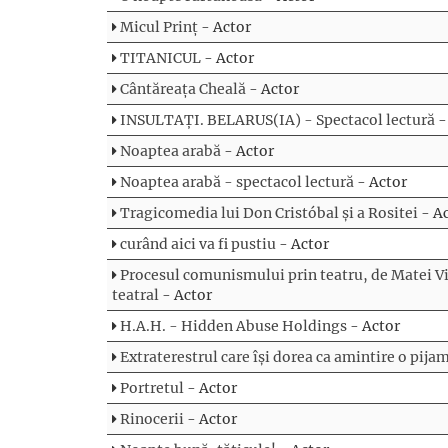
Micul Prinț
- Actor
TITANICUL
- Actor
Cântăreața Cheală
- Actor
INSULTAȚI. BELARUS(IA) - Spectacol lectură
-
Noaptea arabă
- Actor
Noaptea arabă - spectacol lectură
- Actor
Tragicomedia lui Don Cristóbal și a Rositei
- A
curând aici va fi pustiu
- Actor
Procesul comunismului prin teatru, de Matei Vi
teatral
- Actor
H.A.H. - Hidden Abuse Holdings
- Actor
Extraterestrul care își dorea ca amintire o pija
Portretul
- Actor
Rinocerii
- Actor