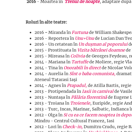
2016
- Moartea în
Trenul de noapte
, adaptare după
Roluri în alte teatre:
2016
-
Miranda în
Furtuna
de William Shakespear
2016 - Reportera în
Unu+Unu
de Lucian Dan Teod
2016 - Un cetatean în
Un dușman al poporului
de
2015 - Prostituata în
Vizita bătrânei doamne
de 
2015 - Mireasa în
Colivia
de Georges Feydeau, re
2014 - Mariana în
Tartuffe
de Moliere, regie Vla
2014 - Tina în
Onorabili în direct
de Nicolae Volo
2014 - Aurelia în
Sînt o baba comunista,
dramati
Ateneul Tatarasi Iaşi
2014 - Agnes în
Prapadul,
de Atilla Bartis, regi
2013 - Protipendada în
Iasii in carnival
de Vasile
2013 - Nuntașa în
Pălăria florentină
de Eugene La
2013 - Troiana în
Troienele
, Euripide, regie An
2013 - Turc, Incas, Marinar, Salbatic, Indianca 
2012 - Olga în
Si cu ea ce facem noaptea in depo
Mindru - Centrul Cultural Francez, Iasi
2012 - Lori în
Check-in,
Dumitru Crudu, regie Ra