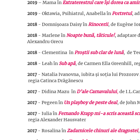
2019
– Mama în
Extraterestrul care își dorea ca ami
2019
- Oktawia, Psihiatrul, Anabella în
Portretul
, a
2018
- Domnișoara Daisy în
Rinocerii
, de Eugène Io
2018
- Marlene în
Noapte bună, tăticule!
, adaptar
Alexandru Grecu
2018
- Clementina în
Proștii sub clar de lună
, de Te
2018
- Leah în
Sub apă
, de Carmen Ella Greenhill, 
2017
- Natalia Ivanovna, iubita și soția lui Prozorov
regia Catinca Drăgănescu
2017
- Didina Mazu în
D’ale Carnavalului
,
de I.L.Ca
2017
- Pegeen în
Un playboy de peste deal
, de John 
2017
- Iulia în
Fernando Krapp mi-a scris această sc
regia Alexander Hausvater
2017
- Rosalina în
Zadarnicele chinuri ale dragostei