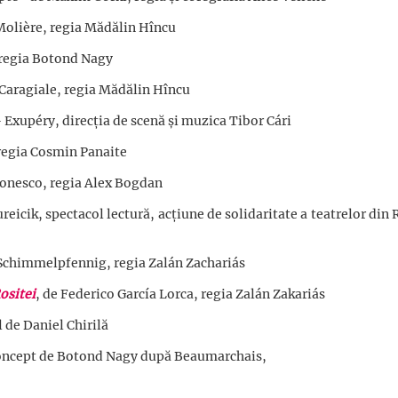
 Molière, regia Mădălin Hîncu
, regia Botond Nagy
 Caragiale, regia Mădălin Hîncu
Exupéry, direcția de scenă și muzica Tibor Cári
 regia Cosmin Panaite
Ionesco, regia Alex Bogdan
ureicik, spectacol lectură, acțiune de solidaritate a teatrelor di
Schimmelpfennig, regia Zalán Zachariás
ositei
, de Federico García Lorca, regia Zalán Zakariás
 de Daniel Chirilă
concept de Botond Nagy după Beaumarchais,