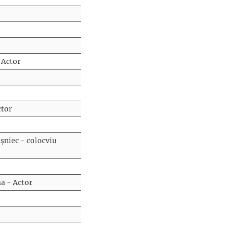
 Actor
ctor
șniec - colocviu
ma
- Actor