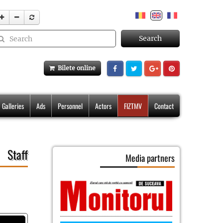
Search
Bilete online
Galleries
Ads
Personnel
Actors
FIZTMV
Contact
Staff
Media partners