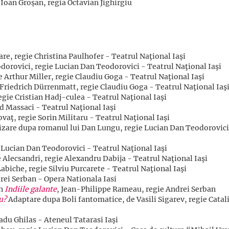
 Ioan Groșan, regia Octavian Jighirgiu
e, regie Christina Paulhofer - Teatrul Naţional Iaşi
orovici, regie Lucian Dan Teodorovici - Teatrul Naţional Iaşi
 Arthur Miller, regie Claudiu Goga - Teatrul Naţional Iaşi
Friedrich Dürrenmatt, regie Claudiu Goga - Teatrul Naţional Iaş
gie Cristian Hadj-culea - Teatrul Naţional Iaşi
d Massaci - Teatrul Naţional Iaşi
vaţ, regie Sorin Militaru - Teatrul Naţional Iaşi
zare dupa romanul lui Dan Lungu, regie Lucian Dan Teodorovici
e Lucian Dan Teodorovici - Teatrul Naţional Iaşi
 Alecsandri, regie Alexandru Dabija - Teatrul Naţional Iaşi
biche, regie Silviu Purcarete - Teatrul Naţional Iaşi
drei Serban - Opera Nationala Iasi
în
Indiile galante
, Jean-Philippe Rameau, regie Andrei Serban
u?
Adaptare dupa Boli fantomatice, de Vasili Sigarev, regie Catal
du Ghilas - Ateneul Tatarasi Iaşi