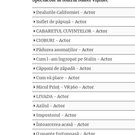
Dealurile Californiei
- Actor
Suflet de păpușă
- Actor
CABARETUL CUVINTELOR
- Actor
CIOBURI
- Actor
Pădurea asumaților
- Actor
Cum l-am îngropat pe Stalin
- Actor
Căpșuni de zăpadă
- Actor
Cum vă place
- Actor
Micul Prinț - VR360
- Actor
LIVADA
- Actor
Azilul
- Actor
Impostorul
- Actor
Întoarcerea acasă
- Actor
O noapte furtunoasă
- Actor