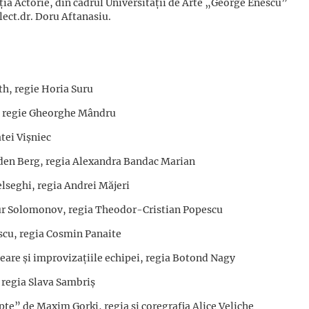
, secția Actorie, din cadrul Universității de Arte „George
lect.dr. Doru Aftanasiu.
th, regie Horia Suru
, regie Gheorghe Mândru
atei Vișniec
 den Berg, regia Alexandra Bandac Marian
lseghi, regia Andrei Măjeri
tur Solomonov, regia Theodor-Cristian Popescu
escu, regia Cosmin Panaite
are și improvizațiile echipei, regia Botond Nagy
 regia Slava Sambriș
pte” de Maxim Gorki, regia și coregrafia Alice Veliche