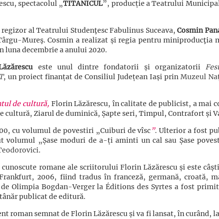
escu, spectacolul „
TITANICUL
”, producție a Teatrului Municipa
 regizor al Teatrului Studenţesc Fabulinus Suceava,
Cosmin Pan
 Târgu-Mureş. Cosmin a realizat și regia pentru miniproducţia 
n luna decembrie a anului 2020.
Lăzărescu
este unul dintre fondatorii și organizatorii
Fes
IT
, un proiect finanțat de Consiliul Județean Iași prin
Muzeul Naț
ul de cultură,
Florin Lăzărescu, în calitate de publicist, a mai 
 cultură, Ziarul de duminică, Șapte seri, Timpul, Contrafort și V
000, cu volumul de povestiri „Cuiburi de vîsc
”
. Ulterior a fost pu
ut volumul „Șase moduri de a-ți aminti un cal sau Șase povest
Teodorovici
.
 cunoscute romane ale scriitorului Florin Lăzărescu și este câșt
Frankfurt, 2006, fiind tradus în franceză, germană, croată, m
ă de Olimpia Bogdan-Verger la Éditions des Syrtes a fost primit
tânăr publicat de editură.
t roman semnat de Florin Lăzărescu și va fi lansat, în curând, l