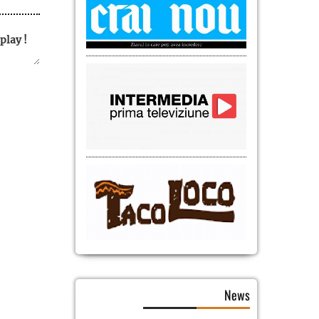
play !
News