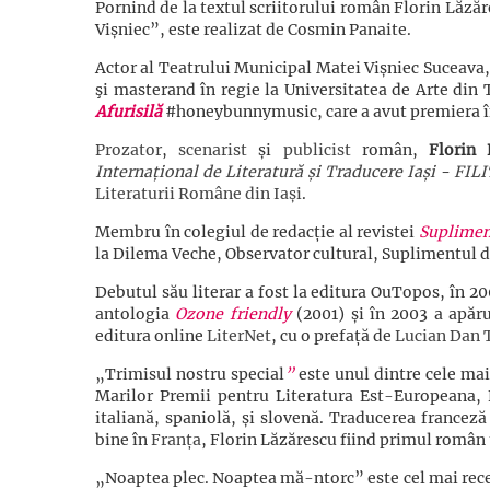
Pornind de la textul scriitorului român Florin Lăzăr
Vișniec”, este realizat de Cosmin Panaite.
Actor al Teatrului Municipal Matei Vișniec Suceava,
şi masterand în regie la Universitatea de Arte din
Afurisilă
#honeybunnymusic, care a avut premiera î
Prozator
,
scenarist
și
publicist
român,
Florin 
Internațional de Literatură și Traducere Iași - FIL
Literaturii Române din Iași
.
Membru în colegiul de redacție al revistei
Supliment
la Dilema Veche, Observator cultural, Suplimentul de
Debutul său literar a fost la editura OuTopos, în 2
antologia
Ozone friendly
(2001) și în 2003 a apăr
editura online
LiterNet
, cu o prefață de
Lucian Dan 
„Trimisul
nostru special
”
este unul dintre cele mai
Marilor Premii pentru Literatura Est-Europeana, 
italiană, spaniolă, și slovenă. Traducerea francez
bine în
Franța
, Florin Lăzărescu fiind primul român 
„Noaptea plec. Noaptea mă-ntorc” este cel mai recen