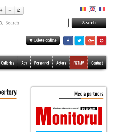
Search
Bilete online
Galleries
Ads
Personnel
Actors
FIZTMV
Contact
ertory
Media partners