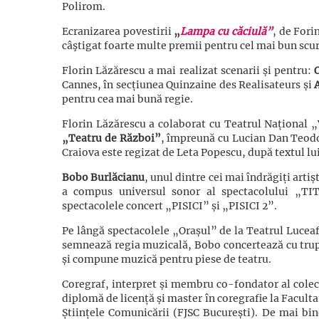
Polirom.
Ecranizarea povestirii
„
Lampa cu căciulă”
, de Fori
câştigat foarte multe premii pentru cel mai bun scurt
Florin Lăzărescu a mai realizat scenarii și pentru:
Cannes, în secțiunea Quinzaine des Realisateurs și
pentru cea mai bună regie.
Florin Lăzărescu a colaborat cu Teatrul Național „V
„Teatru de Război”
, împreună cu Lucian Dan Teodo
Craiova
este regizat de Leta Popescu,
după textul lu
Bobo Burlăcianu
, unul dintre cei mai îndrăgiți artiș
a compus universul sonor al spectacolului „TIT
spectacolele concert „PISICI” și „PISICI 2”.
Pe lângă spectacolele „Orașul” de la Teatrul Lucea
semnează regia muzicală, Bobo concertează cu trupa
și compune muzică pentru piese de teatru.
Coregraf, interpret și membru co-fondator al colect
diplomă de licență și master în coregrafie la Faculta
Științele Comunicării (FJSC București). De mai bi