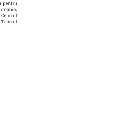
a pentru
ermania.
 Centrul
 Teatrul