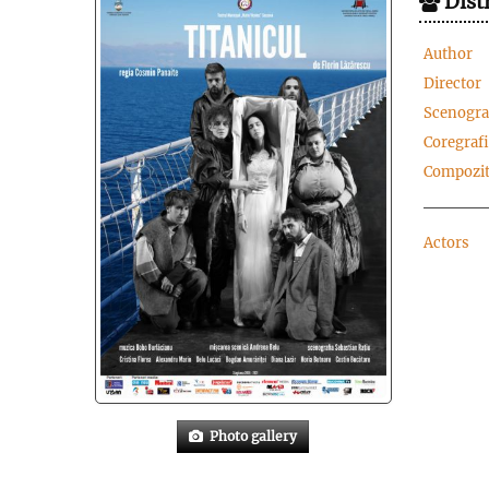
Distr
Author
Director
Scenogr
Coregrafi
Compozit
Actors
Photo gallery