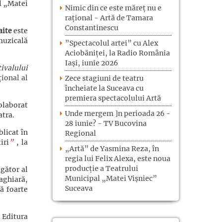
l „Matei
Nimic din ce este măreț nu e
rațional - Artă de Tamara
Constantinescu
aite
este
muzicală
”Spectacolul artei” cu Alex
Aciobăniței, la Radio România
Iași, iunie 2026
tivalului
ional al
Zece stagiuni de teatru
încheiate la Suceava cu
premiera spectacolului Artă
colaborat
Unde mergem ]n perioada 26 -
atra.
28 iunie? - TV Bucovina
blicat în
Regional
iri
”
, la
„Artă” de Yasmina Reza, în
regia lui Felix Alexa, este noua
producție a Teatrului
igător al
Municipal „Matei Vișniec”
aghiară,
Suceava
ă foarte
a Editura