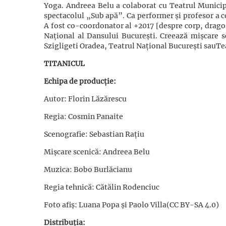
Yoga. Andreea Belu a colaborat cu Teatrul Municipa
spectacolul „Sub apă”. Ca performer și profesor a c
A fost co-coordonator al +2017 [despre corp, drago
Național al Dansului București. Creează mișcare s
Szigligeti Oradea, Teatrul Național București sauTe
TITANICUL
Echipa de producție:
Autor: Florin Lăzărescu
Regia: Cosmin Panaite
Scenografie: Sebastian Rațiu
Mișcare scenică: Andreea Belu
Muzica: Bobo Burlăcianu
Regia tehnică: Cătălin Rodenciuc
Foto afiș: Luana Popa și Paolo Villa(CC BY-SA 4.0)
Distribuția: