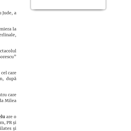
u Jude, a
emiera la
erlinale,
ctacolul
Sorescu”
 cel care
an, după
tru care
da Milea
elu
are o
sm, PR și
lates și