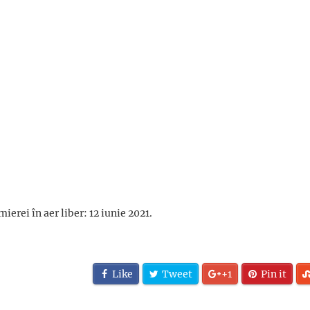
erei în aer liber: 12 iunie 2021.
Like
Tweet
+1
Pin it