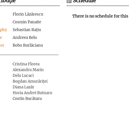
ibuție
Schedule
Florin Lăzărescu
There is no schedule for this 
Cosmin Panaite
aphy
Sebastian Rațiu
e
Andreea Belu
or
Bobo Burlăcianu
Cristina Florea
Alexandru Marin
Delu Lucaci
Bogdan Amurăriței
Diana Lazăr
Horia Andrei Butnaru
Costin Bucătaru