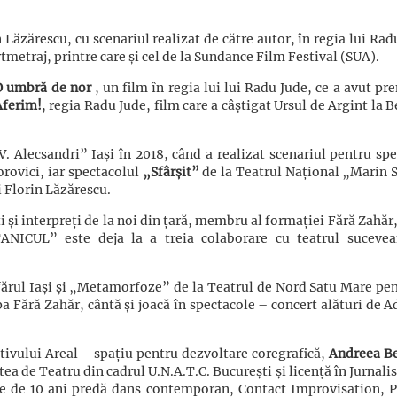
n Lăzărescu, cu scenariul realizat de către autor, în regia lui Rad
metraj, printre care și cel de la Sundance Film Festival (SUA).
O umbră de nor
, un film în regia lui lui Radu Jude, ce a avut pr
Aferim!
, regia Radu Jude, film care a câștigat Ursul de Argint la B
. Alecsandri” Iași în 2018, când a realizat scenariul pentru spe
rovici, iar spectacolul
„Sfârșit”
de la
Teatrul Național „Marin 
i Florin Lăzărescu.
ti și interpreți de la noi din țară, membru al formației Fără Zahăr,
ANICUL” este deja la a treia colaborare cu teatrul suceve
fărul Iași și „Metamorfoze” de la Teatrul de Nord Satu Mare pen
 Fără Zahăr, cântă și joacă în spectacole – concert alături de A
ivului Areal - spațiu pentru dezvoltare coregrafică,
Andreea B
tea de Teatru din cadrul U.N.A.T.C. București și licență în Jurnali
ne de 10 ani predă dans contemporan, Contact Improvisation, Pi