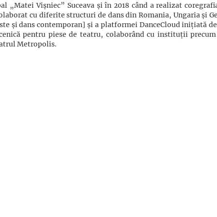
l „Matei Vișniec” Suceava și în 2018 când a realizat coregrafi
olaborat cu diferite structuri de dans din Romania, Ungaria și G
ste și dans contemporan] și a platformei DanceCloud inițiată de
cenică pentru piese de teatru, colaborând cu instituții precum
atrul Metropolis.