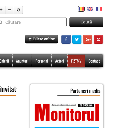
Caută
Bilete online
Galerii
Anunțuri
Personal
Actori
FIZTMV
Contact
invitat
Parteneri media