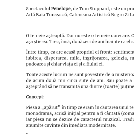
Spectacolul
Penelope
, de Tom Stoppard, este un pro
Artă Baia Turcească, Cafeneaua Artistică Negru Zi I
O femeie așteaptă. Dar nu este o femeie oarecare. Ci
așa știe ea. Trec, însă, douăzeci de ani înainte ca el s
Între timp, ea are acasă propriul ei front: sentimen
iubirea, disperarea, mila, îngrijorarea, gelozia, m
pudoarea și chiar viața ei și a fiului ei.
Toate aceste lucruri ne sunt povestite de o misterio
de acum două mii cinci sute de ani. Sau poate a
așteptând să ne transmită una dintre (foarte) puținel
Concept:
Piesa a „apărut” în timp ce eram în căutarea unui tex
monodramă, scrisă inițial pentru a fi cântată (com
iar piesa nu se dezice de caracterul muzical. Trad
anumite cuvinte din imediata modernitate.