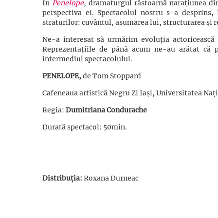
În
Penelope
, dramaturgul răstoarnă narațiunea d
perspectiva ei. Spectacolul nostru s-a desprins,
straturilor: cuvântul, asumarea lui, structurarea și r
Ne-a interesat să urmărim evoluția actoricească 
Reprezentațiile de până acum ne-au arătat că pu
intermediul spectacolului.
PENELOPE,
de Tom Stoppard
Cafeneaua artistică Negru Zi Iași, Universitatea Naț
Regia:
Dumitriana Condurache
Durată spectacol: 50min.
Distribuția:
Roxana Durneac