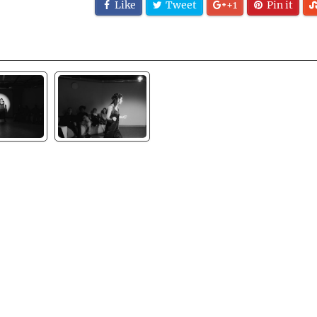
Like
Tweet
+1
Pin it