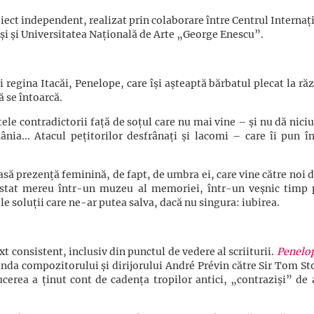
iect independent, realizat prin colaborare între Centrul Internaț
ași și Universitatea Națională de Arte „George Enescu”.
 regina Itacăi, Penelope, care își așteaptă bărbatul plecat la ră
ă se întoarcă.
tele contradictorii față de soțul care nu mai vine – și nu dă nic
ânia... Atacul pețitorilor desfrânați și lacomi – care îi pun în
asă prezență feminină, de fapt, de umbra ei, care vine către noi 
 stat mereu într-un muzeu al memoriei, într-un veșnic timp 
e soluții care ne-ar putea salva, dacă nu singura: iubirea.
t consistent, inclusiv din punctul de vedere al scriiturii.
Penelo
anda compozitorului și dirijorului André Prévin către Sir Tom St
ucerea a ținut cont de cadența tropilor antici, „contraziși” de 