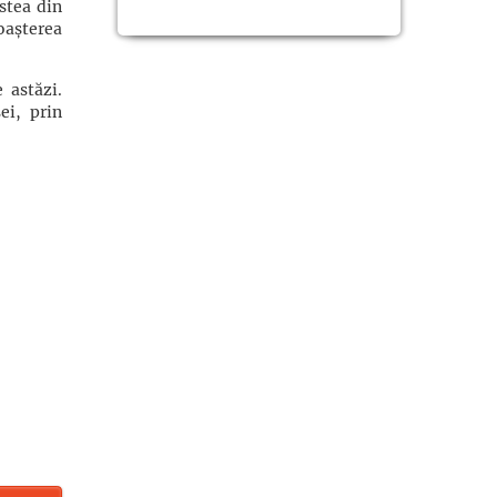
stea din
oașterea
 astăzi.
ei, prin