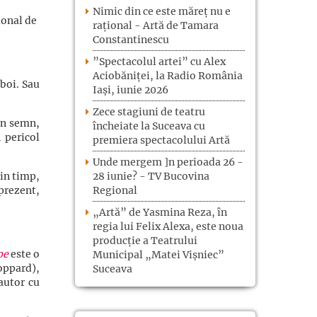
Nimic din ce este măreț nu e
ional de
rațional - Artă de Tamara
Constantinescu
”Spectacolul artei” cu Alex
Aciobăniței, la Radio România
zboi. Sau
Iași, iunie 2026
Zece stagiuni de teatru
iun semn,
încheiate la Suceava cu
 pericol
premiera spectacolului Artă
Unde mergem ]n perioada 26 -
28 iunie? - TV Bucovina
din timp,
Regional
prezent,
„Artă” de Yasmina Reza, în
regia lui Felix Alexa, este noua
producție a Teatrului
pe
este o
Municipal „Matei Vișniec”
oppard),
Suceava
autor cu