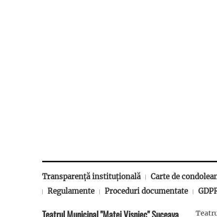
Transparență instituțională
Carte de condolea
Regulamente
Proceduri documentate
GDP
Teatrul Municipal "Matei Vișniec" Suceava
Teatru