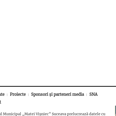
nte
Proiecte
Sponsori și parteneri media
SNA
R
l Municipal „Matei Vișniec” Suceava prelucrează datele cu