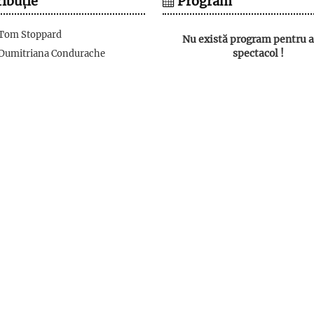
ibuție
Program
Tom Stoppard
Nu există program pentru a
spectacol !
Dumitriana Condurache