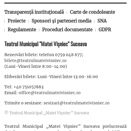
Transparență instituțională
Carte de condoleante
Proiecte
Sponsori și parteneri media
SNA
Regulamente
Proceduri documentate
GDPR
Teatrul Municipal "Matei Vișniec" Suceava
Rezervări bilete: telefon 0759 048 677;
bilete@teatrulmateivisniec.ro
(Luni-Vineri între 8:00-14:00)
Eliberări bilete: Luni-Vineri între 13:00-16:00
Tel: +40 751057883
Email:
office@teatrulmateivisniec.ro
Trimite o sesizare:
sesizari@teatrulmateivisniec.ro
© Teatrul Municipal „Matei Vișniec” Suceava
Teatrul Municipal „Matei Vișniec” Suceava prelucrează