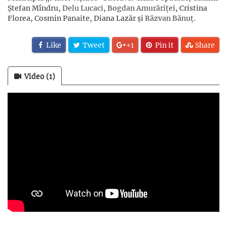
Ștefan Mîndru,
Delu Lucaci
,
Bogdan Amurăriței
, Cristina
Florea, Cosmin Panaite, Diana Lazăr și
Răzvan Bănuț
.
Like
Tweet
+1
Pin it
Share
Video (1)