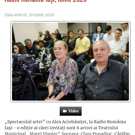
Data articol: 30 iunie 2026
Video
„Spectacolul artei” cu Alex Aciobăniței, la Radio România
Iași - o ediție ai cărei invitați sunt 8 actori ai Teatrului
Municipal „Matei Vișniec" Suceava
:
Clara Popadiuc
, Cătălin