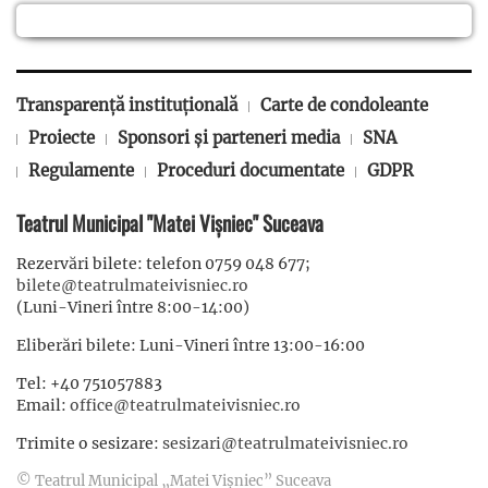
Transparență instituțională
Carte de condoleante
Proiecte
Sponsori și parteneri media
SNA
Regulamente
Proceduri documentate
GDPR
Teatrul Municipal "Matei Vișniec" Suceava
Rezervări bilete: telefon 0759 048 677;
bilete@teatrulmateivisniec.ro
(Luni-Vineri între 8:00-14:00)
Eliberări bilete: Luni-Vineri între 13:00-16:00
Tel: +40 751057883
Email:
office@teatrulmateivisniec.ro
Trimite o sesizare:
sesizari@teatrulmateivisniec.ro
© Teatrul Municipal „Matei Vișniec” Suceava