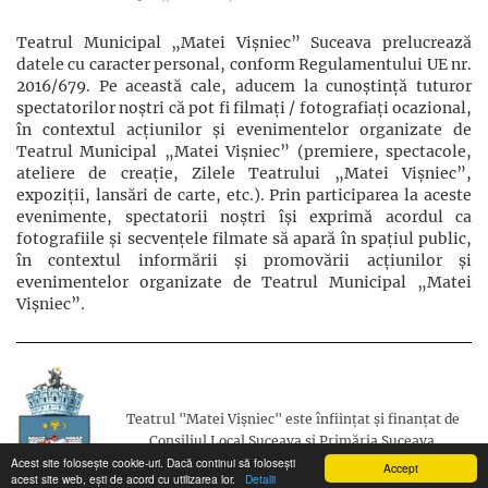
Teatrul Municipal „Matei Vișniec” Suceava prelucrează
datele cu caracter personal, conform Regulamentului UE nr.
2016/679. Pe această cale, aducem la cunoștință tuturor
spectatorilor noștri că pot fi filmaţi / fotografiaţi ocazional,
în contextul acţiunilor şi evenimentelor organizate de
Teatrul Municipal „Matei Vișniec” (premiere, spectacole,
ateliere de creație, Zilele Teatrului „Matei Vișniec”,
expoziții, lansări de carte, etc.). Prin participarea la aceste
evenimente, spectatorii noștri își exprimă acordul ca
fotografiile și secvențele filmate să apară în spațiul public,
în contextul informării și promovării acţiunilor şi
evenimentelor organizate de Teatrul Municipal „Matei
Vișniec”.
Teatrul "Matei Vișniec" este înființat și finanțat de
Consiliul Local Suceava și Primăria Suceava.
Acest site folosește cookie-uri. Dacă continui să folosești
Accept
acest site web, ești de acord cu utilizarea lor.
Detalii