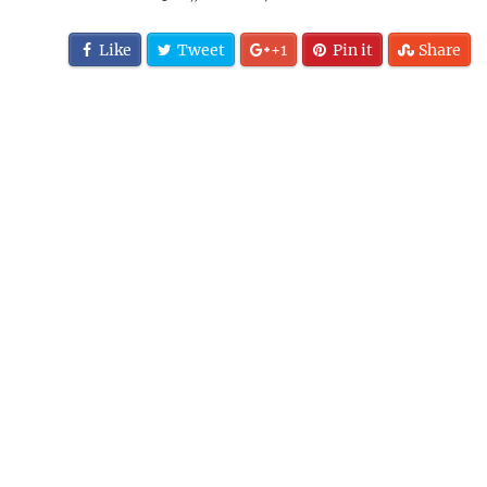
Like
Tweet
+1
Pin it
Share