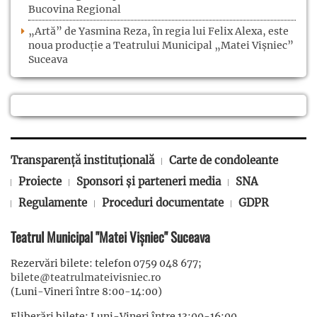
Bucovina Regional
„Artă” de Yasmina Reza, în regia lui Felix Alexa, este
noua producție a Teatrului Municipal „Matei Vișniec”
Suceava
Transparență instituțională
Carte de condoleante
Proiecte
Sponsori și parteneri media
SNA
Regulamente
Proceduri documentate
GDPR
Teatrul Municipal "Matei Vișniec" Suceava
Rezervări bilete: telefon 0759 048 677;
bilete@teatrulmateivisniec.ro
(Luni-Vineri între 8:00-14:00)
Eliberări bilete: Luni-Vineri între 13:00-16:00