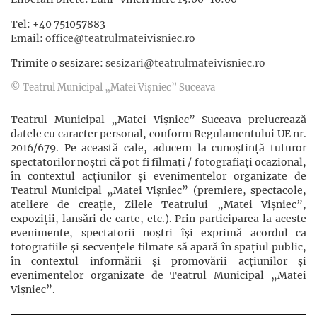
Tel: +40 751057883
Email:
office@teatrulmateivisniec.ro
Trimite o sesizare:
sesizari@teatrulmateivisniec.ro
© Teatrul Municipal „Matei Vișniec” Suceava
Teatrul Municipal „Matei Vișniec” Suceava prelucrează
datele cu caracter personal, conform Regulamentului UE nr.
2016/679. Pe această cale, aducem la cunoștință tuturor
spectatorilor noștri că pot fi filmaţi / fotografiaţi ocazional,
în contextul acţiunilor şi evenimentelor organizate de
Teatrul Municipal „Matei Vișniec” (premiere, spectacole,
ateliere de creație, Zilele Teatrului „Matei Vișniec”,
expoziții, lansări de carte, etc.). Prin participarea la aceste
evenimente, spectatorii noștri își exprimă acordul ca
fotografiile și secvențele filmate să apară în spațiul public,
în contextul informării și promovării acţiunilor şi
evenimentelor organizate de Teatrul Municipal „Matei
Vișniec”.