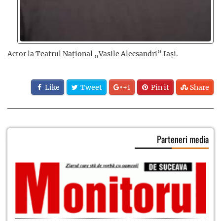
Actor la Teatrul Național „Vasile Alecsandri” Iași.
Like
Tweet
+1
Pin it
Share
Parteneri media