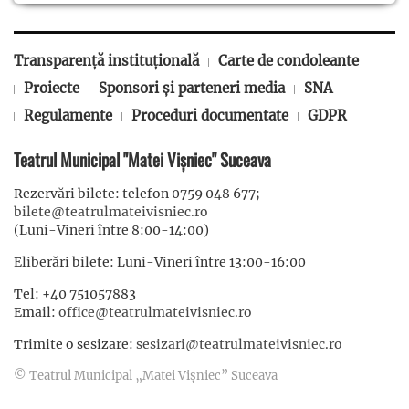
Transparență instituțională
Carte de condoleante
Proiecte
Sponsori și parteneri media
SNA
Regulamente
Proceduri documentate
GDPR
Teatrul Municipal "Matei Vișniec" Suceava
Rezervări bilete: telefon 0759 048 677;
bilete@teatrulmateivisniec.ro
(Luni-Vineri între 8:00-14:00)
Eliberări bilete: Luni-Vineri între 13:00-16:00
Tel: +40 751057883
Email:
office@teatrulmateivisniec.ro
Trimite o sesizare:
sesizari@teatrulmateivisniec.ro
© Teatrul Municipal „Matei Vișniec” Suceava