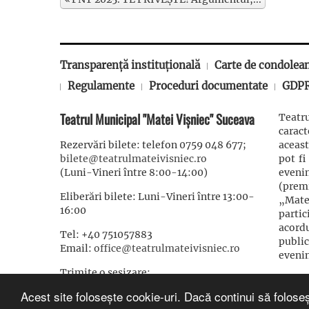
Transparență instituțională
Carte de condolea
Regulamente
Proceduri documentate
GDP
Teatrul Municipal "Matei Vișniec" Suceava
Teatru
carac
Rezervări bilete: telefon 0759 048 677;
aceast
bilete@teatrulmateivisniec.ro
pot fi
(Luni-Vineri între 8:00-14:00)
eveni
(prem
Eliberări bilete: Luni-Vineri între 13:00-
„Mate
16:00
partic
acordu
Tel: +40 751057883
publi
Email:
office@teatrulmateivisniec.ro
evenim
Trimite o sesizare:
sesizari@teatrulmateivisniec.ro
Acest site folosește cookie-uri. Dacă continui să foloseș