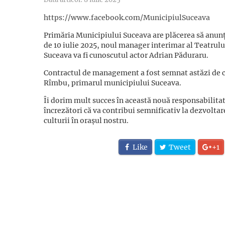
https://www.facebook.com/MunicipiulSuceava
Primăria Municipiului Suceava are plăcerea să anunț
de 10 iulie 2025, noul manager interimar al Teatrul
Suceava va fi cunoscutul actor Adrian Păduraru.
Contractul de management a fost semnat astăzi de 
Rîmbu, primarul municipiului Suceava.
Îi dorim mult succes în această nouă responsabilita
încrezători că va contribui semnificativ la dezvolta
culturii în orașul nostru.
Like
Tweet
+1