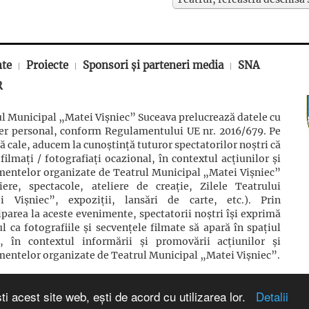
nte
Proiecte
Sponsori și parteneri media
SNA
R
l Municipal „Matei Vișniec” Suceava prelucrează datele cu
ter personal, conform Regulamentului UE nr. 2016/679. Pe
ă cale, aducem la cunoștință tuturor spectatorilor noștri că
 filmaţi / fotografiaţi ocazional, în contextul acţiunilor şi
mentelor organizate de Teatrul Municipal „Matei Vișniec”
iere, spectacole, ateliere de creație, Zilele Teatrului
i Vișniec”, expoziții, lansări de carte, etc.). Prin
iparea la aceste evenimente, spectatorii noștri își exprimă
l ca fotografiile și secvențele filmate să apară în spațiul
c, în contextul informării și promovării acţiunilor şi
entelor organizate de Teatrul Municipal „Matei Vișniec”.
ti acest site web, ești de acord cu utilizarea lor.
Detalii