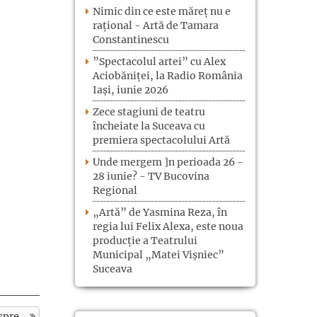
Nimic din ce este măreț nu e
rațional - Artă de Tamara
Constantinescu
”Spectacolul artei” cu Alex
Aciobăniței, la Radio România
Iași, iunie 2026
Zece stagiuni de teatru
încheiate la Suceava cu
premiera spectacolului Artă
Unde mergem ]n perioada 26 -
28 iunie? - TV Bucovina
Regional
„Artă” de Yasmina Reza, în
regia lui Felix Alexa, este noua
producție a Teatrului
Municipal „Matei Vișniec”
Suceava
spre...