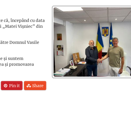
e că, începând cu data
ui „Matei Vișniec” din
către Domnul Vasile
te și suntem
rea și promovarea
Pin it
Share