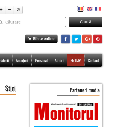
Caută
Bilete online
Galerii
Anunțuri
Personal
Actori
FIZTMV
Contact
Stiri
Parteneri media