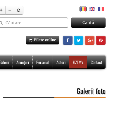
Caută
Bilete online
Galerii
Anunțuri
Personal
Actori
FIZTMV
Contact
Galerii foto