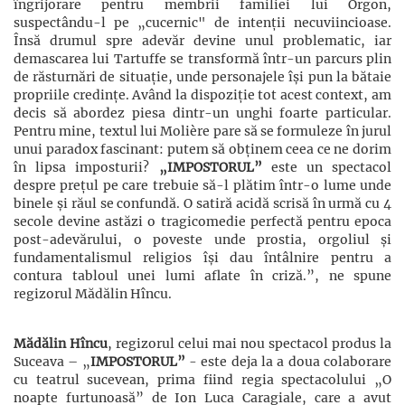
îngrijorare pentru membrii familiei lui Orgon,
suspectându-l pe „cucernic" de intenții necuviincioase.
Însă drumul spre adevăr devine unul problematic, iar
demascarea lui Tartuffe se transformă într-un parcurs plin
de răsturnări de situație, unde personajele își pun la bătaie
propriile credințe. Având la dispoziție tot acest context, am
decis să abordez piesa dintr-un unghi foarte particular.
Pentru mine, textul lui Molière pare să se formuleze în jurul
unui paradox fascinant: putem să obținem ceea ce ne dorim
în lipsa imposturii?
„IMPOSTORUL”
este un spectacol
despre prețul pe care trebuie să-l plătim într-o lume unde
binele și răul se confundă. O satiră acidă scrisă în urmă cu 4
secole devine astăzi o tragicomedie perfectă pentru epoca
post-adevărului, o poveste unde prostia, orgoliul și
fundamentalismul religios își dau întâlnire pentru a
contura tabloul unei lumi aflate în criză.”, ne spune
regizorul Mădălin Hîncu.
Mădălin Hîncu
, regizorul celui mai nou spectacol produs la
Suceava – „
IMPOSTORUL”
- este deja la a doua colaborare
cu teatrul sucevean, prima fiind regia spectacolului „O
noapte furtunoasă” de Ion Luca Caragiale, care a avut