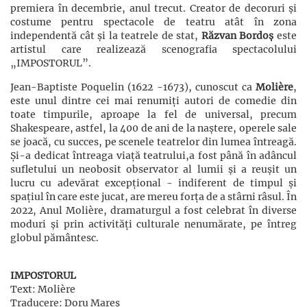
premiera în decembrie, anul trecut. Creator de decoruri și
costume pentru spectacole de teatru atât în zona
independentă cât și la teatrele de stat,
Răzvan Bordoș
este
artistul care realizează scenografia spectacolului
„IMPOSTORUL”.
Jean-Baptiste Poquelin (1622 -1673), cunoscut ca
Molière
,
este unul dintre cei mai renumiți autori de comedie din
toate timpurile, aproape la fel de universal, precum
Shakespeare, astfel, la 400 de ani de la naștere, operele sale
se joacă, cu succes, pe scenele teatrelor din lumea întreagă.
Și-a dedicat întreaga viață teatrului,a fost până în adâncul
sufletului un neobosit observator al lumii și a reuşit un
lucru cu adevărat excepţional - indiferent de timpul şi
spaţiul în care este jucat, are mereu forţa de a stârni râsul. În
2022, Anul Molière, dramaturgul a fost celebrat în diverse
moduri și prin activități culturale nenumărate, pe întreg
globul pământesc.
IMPOSTORUL
Text: Molière
Traducere: Doru Mareș