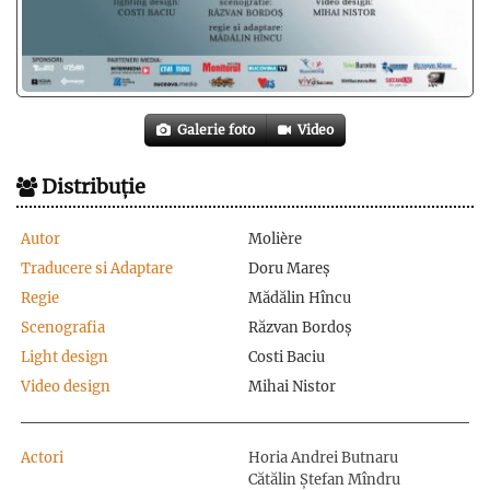
Galerie foto
Video
Distribuție
Autor
Molière
Traducere si Adaptare
Doru Mareș
Regie
Mădălin Hîncu
Scenografia
Răzvan Bordoș
Light design
Costi Baciu
Video design
Mihai Nistor
Actori
Horia Andrei Butnaru
Cătălin Ștefan Mîndru