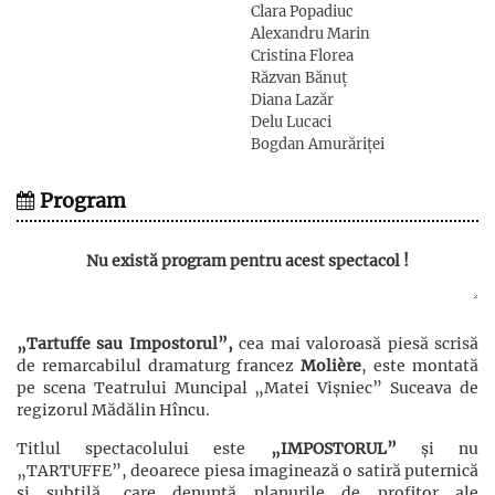
Clara Popadiuc
Alexandru Marin
Cristina Florea
Răzvan Bănuț
Diana Lazăr
Delu Lucaci
Bogdan Amurăriței
Program
Nu există program pentru acest spectacol !
„Tartuffe sau Impostorul”,
cea mai valoroasă piesă scrisă
de remarcabilul dramaturg francez
Molière
, este montată
pe scena Teatrului Muncipal „Matei Vișniec” Suceava de
regizorul Mădălin Hîncu.
Titlul spectacolului este
„IMPOSTORUL”
și nu
„TARTUFFE”, deoarece piesa imaginează o satiră puternică
și subtilă, care denunță planurile de profitor ale