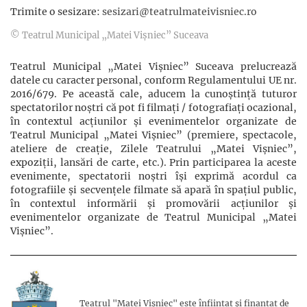
Trimite o sesizare:
sesizari@teatrulmateivisniec.ro
© Teatrul Municipal „Matei Vișniec” Suceava
Teatrul Municipal „Matei Vișniec” Suceava prelucrează
datele cu caracter personal, conform Regulamentului UE nr.
2016/679. Pe această cale, aducem la cunoștință tuturor
spectatorilor noștri că pot fi filmaţi / fotografiaţi ocazional,
în contextul acţiunilor şi evenimentelor organizate de
Teatrul Municipal „Matei Vișniec” (premiere, spectacole,
ateliere de creație, Zilele Teatrului „Matei Vișniec”,
expoziții, lansări de carte, etc.). Prin participarea la aceste
evenimente, spectatorii noștri își exprimă acordul ca
fotografiile și secvențele filmate să apară în spațiul public,
în contextul informării și promovării acţiunilor şi
evenimentelor organizate de Teatrul Municipal „Matei
Vișniec”.
Teatrul "Matei Vișniec" este înființat și finanțat de