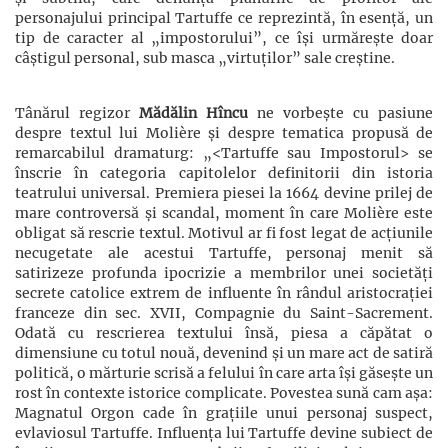
personajului principal Tartuffe ce reprezintă, în esență, un
tip de caracter al „impostorului”, ce își urmărește doar
câștigul personal, sub masca „virtuților” sale creștine.
Tânărul regizor
Mădălin Hîncu
ne vorbește cu pasiune
despre textul lui Molière și despre tematica propusă de
remarcabilul dramaturg: „<Tartuffe sau Impostorul> se
înscrie în categoria capitolelor definitorii din istoria
teatrului universal. Premiera piesei la 1664 devine prilej de
mare controversă și scandal, moment în care Molière este
obligat să rescrie textul. Motivul ar fi fost legat de acțiunile
necugetate ale acestui Tartuffe, personaj menit să
satirizeze profunda ipocrizie a membrilor unei societăți
secrete catolice extrem de influente în rândul aristocrației
franceze din sec. XVII, Compagnie du Saint-Sacrement.
Odată cu rescrierea textului însă, piesa a căpătat o
dimensiune cu totul nouă, devenind și un mare act de satiră
politică, o mărturie scrisă a felului în care arta își găsește un
rost în contexte istorice complicate. Povestea sună cam așa:
Magnatul Orgon cade în grațiile unui personaj suspect,
evlaviosul Tartuffe. Influența lui Tartuffe devine subiect de