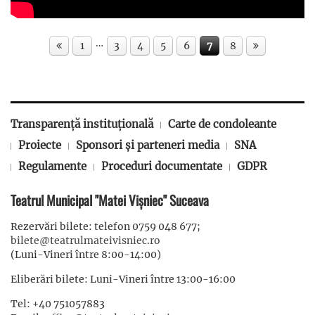
…
1
3
4
5
6
7
8
Transparență instituțională
Carte de condoleante
Proiecte
Sponsori și parteneri media
SNA
Regulamente
Proceduri documentate
GDPR
Teatrul Municipal "Matei Vișniec" Suceava
Rezervări bilete: telefon 0759 048 677;
bilete@teatrulmateivisniec.ro
(Luni-Vineri între 8:00-14:00)
Eliberări bilete: Luni-Vineri între 13:00-16:00
Tel: +40 751057883