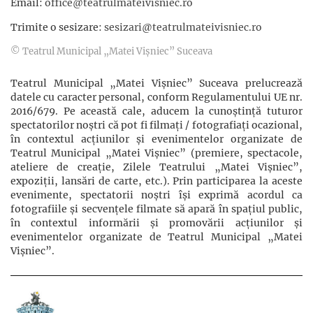
Email:
office@teatrulmateivisniec.ro
Trimite o sesizare:
sesizari@teatrulmateivisniec.ro
© Teatrul Municipal „Matei Vișniec” Suceava
Teatrul Municipal „Matei Vișniec” Suceava prelucrează
datele cu caracter personal, conform Regulamentului UE nr.
2016/679. Pe această cale, aducem la cunoștință tuturor
spectatorilor noștri că pot fi filmaţi / fotografiaţi ocazional,
în contextul acţiunilor şi evenimentelor organizate de
Teatrul Municipal „Matei Vișniec” (premiere, spectacole,
ateliere de creație, Zilele Teatrului „Matei Vișniec”,
expoziții, lansări de carte, etc.). Prin participarea la aceste
evenimente, spectatorii noștri își exprimă acordul ca
fotografiile și secvențele filmate să apară în spațiul public,
în contextul informării și promovării acţiunilor şi
evenimentelor organizate de Teatrul Municipal „Matei
Vișniec”.