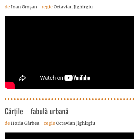
de
Ioan Groșan
regie
Octavian Jighirgiu
Cărțile – fabulă urbană
de
Horia Gârbea
regie
Octavian Jighirgiu