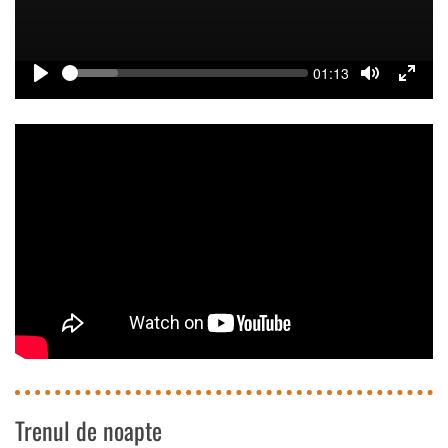
Seek
Current
01:13
time
Play
Toggle
Toggle
Mute
Fullsc
Trenul de noapte