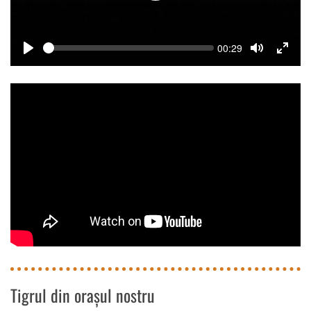
Seek
Current
00:29
time
Play
Toggle
Toggle
Mute
Fullsc
Tigrul din orașul nostru