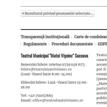
Rezultatul privind persoanele selectate...
Transparență instituțională
Carte de condolea
Regulamente
Proceduri documentate
GDP
Teatrul Municipal "Matei Vișniec" Suceava
Teatru
carac
Rezervări bilete: telefon 0759 048 677;
aceast
bilete@teatrulmateivisniec.ro
pot fi
(Luni-Vineri între 8:00-14:00)
eveni
(prem
Eliberări bilete: Luni-Vineri între 13:00-
„Mate
16:00
partic
acordu
Tel: +40 751057883
publi
Email:
office@teatrulmateivisniec.ro
evenim