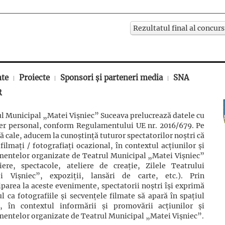
Rezultatul final al concurs
nte
Proiecte
Sponsori și parteneri media
SNA
R
l Municipal „Matei Vișniec” Suceava prelucrează datele cu
ter personal, conform Regulamentului UE nr. 2016/679. Pe
ă cale, aducem la cunoștință tuturor spectatorilor noștri că
 filmaţi / fotografiaţi ocazional, în contextul acţiunilor şi
mentelor organizate de Teatrul Municipal „Matei Vișniec”
iere, spectacole, ateliere de creație, Zilele Teatrului
i Vișniec”, expoziții, lansări de carte, etc.). Prin
iparea la aceste evenimente, spectatorii noștri își exprimă
l ca fotografiile și secvențele filmate să apară în spațiul
c, în contextul informării și promovării acţiunilor şi
entelor organizate de Teatrul Municipal „Matei Vișniec”.