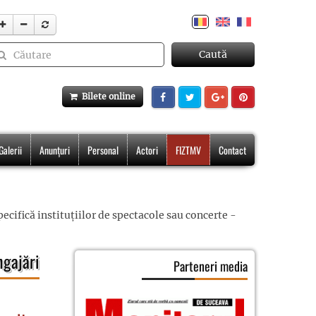
Caută
Bilete online
Galerii
Anunțuri
Personal
Actori
FIZTMV
Contact
cifică instituțiilor de spectacole sau concerte -
ngajări
Parteneri media