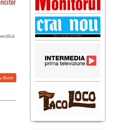
uncitor
pecifică
Share