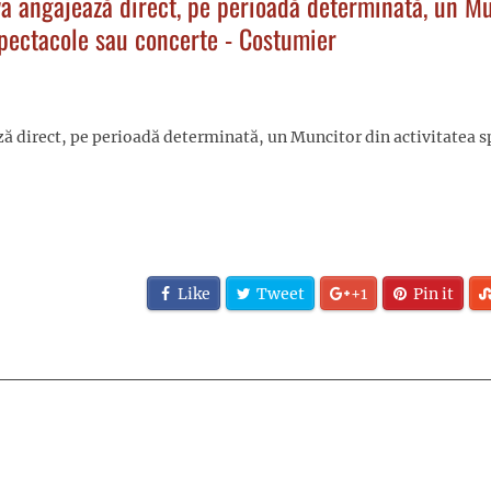
a angajează direct, pe perioadă determinată, un M
 spectacole sau concerte - Costumier
 direct, pe perioadă determinată, un Muncitor din activitatea s
Like
Tweet
+1
Pin it