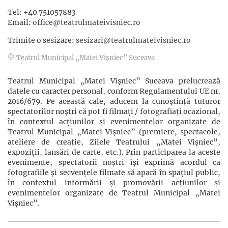
Tel: +40 751057883
Email:
office@teatrulmateivisniec.ro
Trimite o sesizare:
sesizari@teatrulmateivisniec.ro
© Teatrul Municipal „Matei Vișniec” Suceava
Teatrul Municipal „Matei Vișniec” Suceava prelucrează
datele cu caracter personal, conform Regulamentului UE nr.
2016/679. Pe această cale, aducem la cunoștință tuturor
spectatorilor noștri că pot fi filmaţi / fotografiaţi ocazional,
în contextul acţiunilor şi evenimentelor organizate de
Teatrul Municipal „Matei Vișniec” (premiere, spectacole,
ateliere de creație, Zilele Teatrului „Matei Vișniec”,
expoziții, lansări de carte, etc.). Prin participarea la aceste
evenimente, spectatorii noștri își exprimă acordul ca
fotografiile și secvențele filmate să apară în spațiul public,
în contextul informării și promovării acţiunilor şi
evenimentelor organizate de Teatrul Municipal „Matei
Vișniec”.