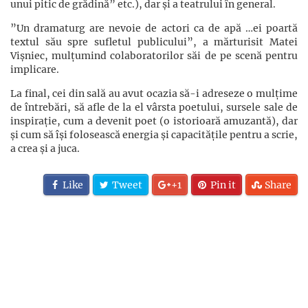
unui pitic de grădină” etc.), dar și a teatrului în general.
”Un dramaturg are nevoie de actori ca de apă …ei poartă
textul său spre sufletul publicului”, a mărturisit Matei
Vișniec, mulțumind colaboratorilor săi de pe scenă pentru
implicare.
La final, cei din sală au avut ocazia să-i adreseze o mulțime
de întrebări, să afle de la el vârsta poetului, sursele sale de
inspirație, cum a devenit poet (o istorioară amuzantă), dar
și cum să își folosească energia și capacitățile pentru a scrie,
a crea și a juca.
Like
Tweet
+1
Pin it
Share