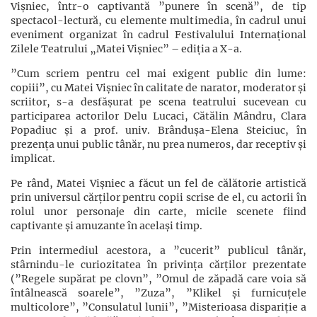
Vișniec, într-o captivantă ”punere în scenă”, de tip
spectacol-lectură, cu elemente multimedia, în cadrul unui
eveniment organizat în cadrul Festivalului Internațional
Zilele Teatrului „Matei Vișniec” – ediția a X-a.
”Cum scriem pentru cel mai exigent public din lume:
copiii”, cu Matei Vișniec în calitate de narator, moderator și
scriitor, s-a desfășurat pe scena teatrului sucevean cu
participarea actorilor Delu Lucaci, Cătălin Mândru, Clara
Popadiuc și a prof. univ. Brândușa-Elena Steiciuc, în
prezența unui public tânăr, nu prea numeros, dar receptiv și
implicat.
Pe rând, Matei Vișniec a făcut un fel de călătorie artistică
prin universul cărților pentru copii scrise de el, cu actorii în
rolul unor personaje din carte, micile scenete fiind
captivante și amuzante în același timp.
Prin intermediul acestora, a ”cucerit” publicul tânăr,
stârnindu-le curiozitatea în privința cărților prezentate
(”Regele supărat pe clovn”, ”Omul de zăpadă care voia să
întâlnească soarele”, ”Zuza”, ”Klikel și furnicuțele
multicolore”, ”Consulatul lunii”, ”Misterioasa dispariție a