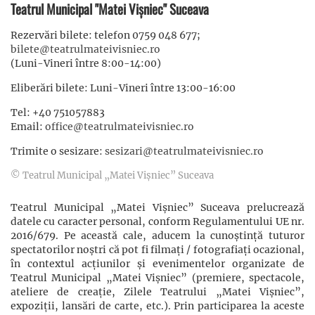
Teatrul Municipal "Matei Vișniec" Suceava
Rezervări bilete: telefon 0759 048 677;
bilete@teatrulmateivisniec.ro
(Luni-Vineri între 8:00-14:00)
Eliberări bilete: Luni-Vineri între 13:00-16:00
Tel: +40 751057883
Email:
office@teatrulmateivisniec.ro
Trimite o sesizare:
sesizari@teatrulmateivisniec.ro
© Teatrul Municipal „Matei Vișniec” Suceava
Teatrul Municipal „Matei Vișniec” Suceava prelucrează
datele cu caracter personal, conform Regulamentului UE nr.
2016/679. Pe această cale, aducem la cunoștință tuturor
spectatorilor noștri că pot fi filmaţi / fotografiaţi ocazional,
în contextul acţiunilor şi evenimentelor organizate de
Teatrul Municipal „Matei Vișniec” (premiere, spectacole,
ateliere de creație, Zilele Teatrului „Matei Vișniec”,
expoziții, lansări de carte, etc.). Prin participarea la aceste