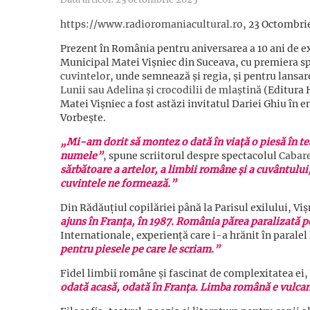
https://www.radioromaniacultural.ro
, 23 Octombri
Prezent în România pentru aniversarea a 10 ani de e
Municipal Matei Vișniec din Suceava, cu premiera s
cuvintelor
, unde semnează și regia, și pentru lansar
Lunii sau Adelina și crocodilii de mlaștină
(Editura 
Matei Vișniec a fost astăzi invitatul Dariei Ghiu în 
Vorbește.
„Mi-am dorit să montez o dată în viață o piesă în te
numele”
, spune scriitorul despre spectacolul
Cabare
sărbătoare a artelor, a limbii române și a cuvântului,
cuvintele ne formează.”
Din Rădăuțiul copilăriei până la Parisul exilului, Vi
ajuns în Franța, în 1987. România părea paralizată p
Internationale, experiență care i-a hrănit în paralel
pentru piesele pe care le scriam.”
Fidel limbii române și fascinat de complexitatea ei, 
odată acasă, odată în Franța. Limba română e vulcani