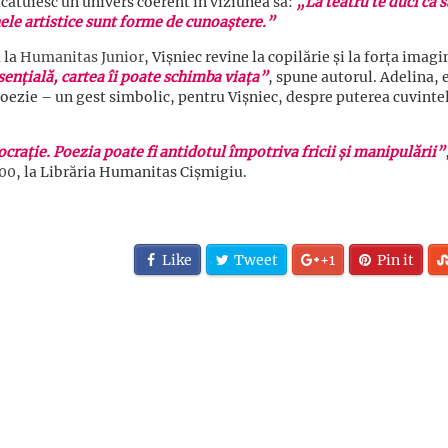
alcătuiesc un univers coerent în viziunea sa:
„La teatru te duci ca s
onele artistice sunt forme de cunoaștere.”
ă la
Humanitas Junior
, Vișniec revine la copilărie și la forța imagi
sențială, cartea îi poate schimba viața”
, spune autorul. Adelina, 
 poezie – un gest simbolic, pentru Vișniec, despre puterea cuvinte
ocrație. Poezia poate fi antidotul împotriva fricii și manipulării”
.00
, la Librăria Humanitas Cișmigiu.
Like
Tweet
+1
Pin it