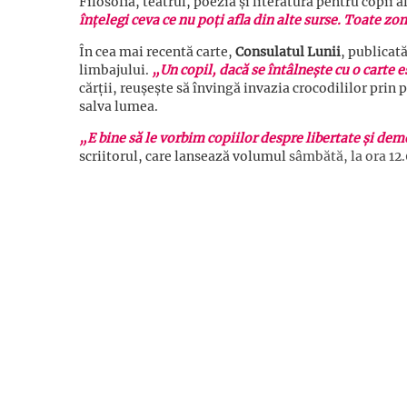
Filosofia, teatrul, poezia și literatura pentru copii 
înțelegi ceva ce nu poți afla din alte surse. Toate z
În cea mai recentă carte,
Consulatul Lunii
, publicat
limbajului.
„Un copil, dacă se întâlnește cu o carte e
cărții, reușește să învingă invazia crocodililor prin
salva lumea.
„E bine să le vorbim copiilor despre libertate și dem
scriitorul, care lansează volumul
sâmbătă, la ora 12