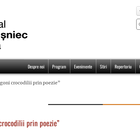
Despre noi
Program
Evenimente
Stiri
Repertoriu
 goni crocodilii prin poezie”
crocodilii prin poezie”