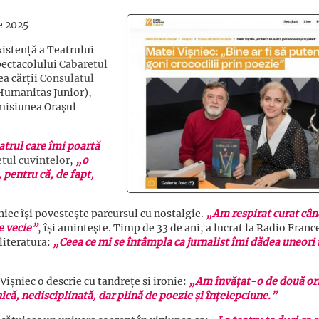
e 2025
xistență a Teatrului
pectacolului
Cabaretul
ea cărții
Consulatul
Humanitas Junior),
emisiunea Orașul
atrul care îmi poartă
tul cuvintelor
,
„o
 pentru că, de fapt,
șniec își povestește parcursul cu nostalgie.
„Am respirat curat câ
e vecie”
, își amintește. Timp de 33 de ani, a lucrat la Radio Franc
 literatura:
„Ceea ce mi se întâmpla ca jurnalist îmi dădea uneori 
Vișniec o descrie cu tandrețe și ironie:
„Am învățat-o de două or
că, nedisciplinată, dar plină de poezie și înțelepciune.”