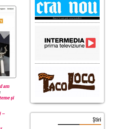
nd am
e
teme și
i –
Știri