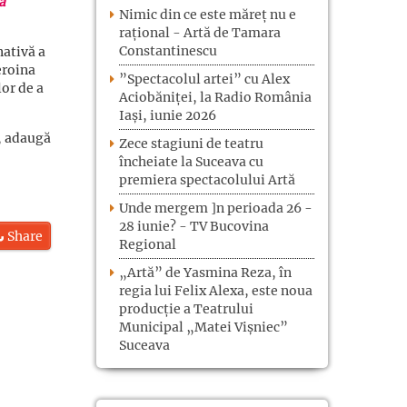
ă
Nimic din ce este măreț nu e
rațional - Artă de Tamara
Constantinescu
nativă a
eroina
”Spectacolul artei” cu Alex
lor de a
Aciobăniței, la Radio România
Iași, iunie 2026
, adaugă
Zece stagiuni de teatru
încheiate la Suceava cu
premiera spectacolului Artă
Unde mergem ]n perioada 26 -
28 iunie? - TV Bucovina
Share
Regional
„Artă” de Yasmina Reza, în
regia lui Felix Alexa, este noua
producție a Teatrului
Municipal „Matei Vișniec”
Suceava