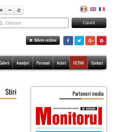
Caută
Bilete online
Galerii
Anunțuri
Personal
Actori
FIZTMV
Contact
Stiri
Parteneri media