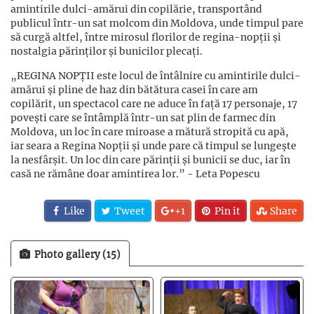
amintirile dulci-amărui din copilărie, transportând
publicul într-un sat molcom din Moldova, unde timpul pare
să curgă altfel, între mirosul florilor de regina-nopții și
nostalgia părinților și bunicilor plecați.
„REGINA NOPȚII este locul de întâlnire cu amintirile dulci-
amărui și pline de haz din bătătura casei în care am
copilărit, un spectacol care ne aduce în față 17 personaje, 17
povești care se întâmplă într-un sat plin de farmec din
Moldova, un loc în care miroase a mătură stropită cu apă,
iar seara a Regina Nopții și unde pare că timpul se lungește
la nesfârșit. Un loc din care părinții și bunicii se duc, iar în
casă ne rămâne doar amintirea lor.”
- Leta Popescu
Like
Tweet
+1
Pin it
Share
Photo gallery (15)