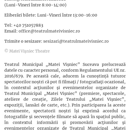
(Luni-Vineri între 8:00-14:00)
Eliberări bilete: Luni-Vineri între 13:00-16:00
Tel: +40 751057883
Email:
office@teatrulmateivisniec.ro
Trimite o sesizare:
sesizari@teatrulmateivisniec.ro
© Matei Vişniec Theatre
Teatrul Municipal „Matei Vișniec” Suceava prelucrează
datele cu caracter personal, conform Regulamentului UE nr.
2016/679. Pe această cale, aducem la cunoștință tuturor
spectatorilor noștri că pot fi filmaţi / fotografiaţi ocazional,
în contextul acţiunilor şi evenimentelor organizate de
Teatrul Municipal „Matei Vișniec” (premiere, spectacole,
ateliere de creație, Zilele Teatrului „Matei Vișniec”,
expoziții, lansări de carte, etc.). Prin participarea la aceste
evenimente, spectatorii noștri își exprimă acordul ca
fotografiile și secvențele filmate să apară în spațiul public,
în contextul informării și promovării acţiunilor şi
evenimentelor organizate de Teatrul Municipal „Matei