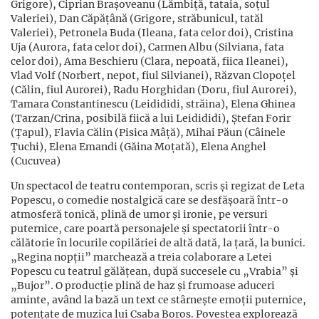
Grigore), Ciprian Brașoveanu (Lămbiță, tataia, soțul
Valeriei), Dan Căpățână (Grigore, străbunicul, tatăl
Valeriei), Petronela Buda (Ileana, fata celor doi), Cristina
Uja (Aurora, fata celor doi), Carmen Albu (Silviana, fata
celor doi), Ama Beschieru (Clara, nepoată, fiica Ileanei),
Vlad Volf (Norbert, nepot, fiul Silvianei), Răzvan Clopoțel
(Călin, fiul Aurorei), Radu Horghidan (Doru, fiul Aurorei),
Tamara Constantinescu (Leidididi, străina), Elena Ghinea
(Tarzan/Crina, posibilă fiică a lui Leidididi), Ștefan Forir
(Țapul), Flavia Călin (Pisica Mâță), Mihai Păun (Câinele
Țuchi), Elena Emandi (Găina Moțată), Elena Anghel
(Cucuvea)
Un spectacol de teatru contemporan, scris și regizat de Leta
Popescu, o comedie nostalgică care se desfășoară într-o
atmosferă tonică, plină de umor și ironie, pe versuri
puternice, care poartă personajele și spectatorii într-o
călătorie în locurile copilăriei de altă dată, la țară, la bunici.
„Regina nopții” marchează a treia colaborare a Letei
Popescu cu teatrul gălățean, după succesele cu „Vrabia” și
„Bujor”. O producție plină de haz și frumoase aduceri
aminte, având la bază un text ce stârnește emoții puternice,
potențate de muzica lui Csaba Boros. Povestea explorează