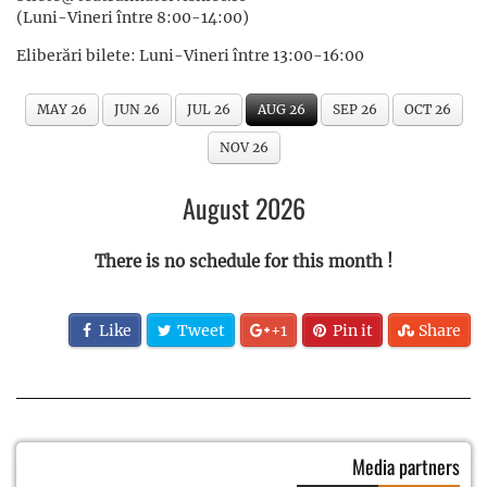
(Luni-Vineri între 8:00-14:00)
Eliberări bilete: Luni-Vineri între 13:00-16:00
MAY 26
JUN 26
JUL 26
AUG 26
SEP 26
OCT 26
NOV 26
August 2026
There is no schedule for this month !
Like
Tweet
+1
Pin it
Share
Media partners