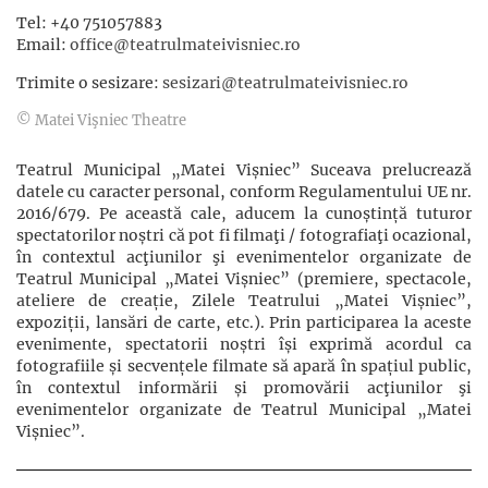
Tel: +40 751057883
Email:
office@teatrulmateivisniec.ro
Trimite o sesizare:
sesizari@teatrulmateivisniec.ro
© Matei Vişniec Theatre
Teatrul Municipal „Matei Vișniec” Suceava prelucrează
datele cu caracter personal, conform Regulamentului UE nr.
2016/679. Pe această cale, aducem la cunoștință tuturor
spectatorilor noștri că pot fi filmaţi / fotografiaţi ocazional,
în contextul acţiunilor şi evenimentelor organizate de
Teatrul Municipal „Matei Vișniec” (premiere, spectacole,
ateliere de creație, Zilele Teatrului „Matei Vișniec”,
expoziții, lansări de carte, etc.). Prin participarea la aceste
evenimente, spectatorii noștri își exprimă acordul ca
fotografiile și secvențele filmate să apară în spațiul public,
în contextul informării și promovării acţiunilor şi
evenimentelor organizate de Teatrul Municipal „Matei
Vișniec”.