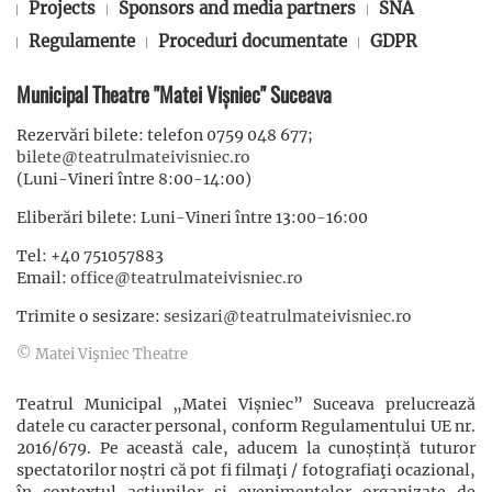
Projects
Sponsors and media partners
SNA
Regulamente
Proceduri documentate
GDPR
Municipal Theatre "Matei Vișniec" Suceava
Rezervări bilete: telefon 0759 048 677;
bilete@teatrulmateivisniec.ro
(Luni-Vineri între 8:00-14:00)
Eliberări bilete: Luni-Vineri între 13:00-16:00
Tel: +40 751057883
Email:
office@teatrulmateivisniec.ro
Trimite o sesizare:
sesizari@teatrulmateivisniec.ro
© Matei Vişniec Theatre
Teatrul Municipal „Matei Vișniec” Suceava prelucrează
datele cu caracter personal, conform Regulamentului UE nr.
2016/679. Pe această cale, aducem la cunoștință tuturor
spectatorilor noștri că pot fi filmaţi / fotografiaţi ocazional,
în contextul acţiunilor şi evenimentelor organizate de