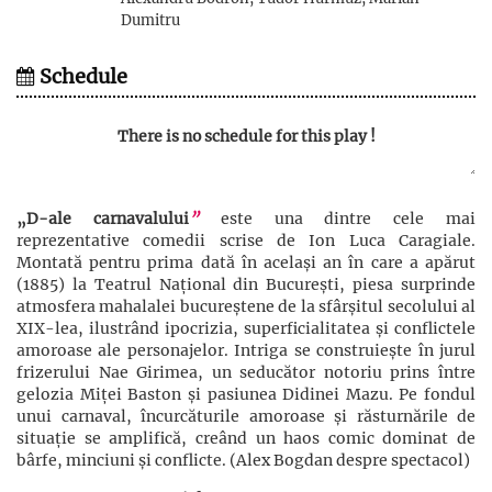
Dumitru
Schedule
There is no schedule for this play !
„D-ale carnavalului
”
este una dintre cele mai
reprezentative comedii scrise de Ion Luca Caragiale.
Montată pentru prima dată în același an în care a apărut
(1885) la Teatrul Național din București, piesa surprinde
atmosfera mahalalei bucureștene de la sfârșitul secolului al
XIX-lea, ilustrând ipocrizia, superficialitatea și conflictele
amoroase ale personajelor. Intriga se construiește în jurul
frizerului Nae Girimea, un seducător notoriu prins între
gelozia Miței Baston și pasiunea Didinei Mazu. Pe fondul
unui carnaval, încurcăturile amoroase și răsturnările de
situație se amplifică, creând un haos comic dominat de
bârfe, minciuni și conflicte. (Alex Bogdan despre spectacol)