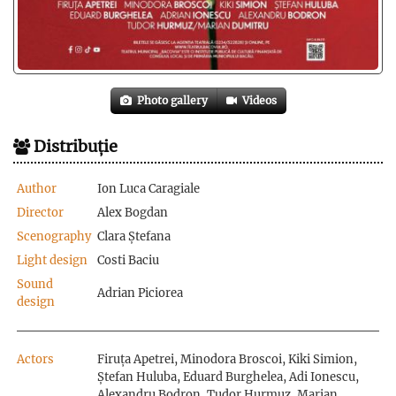
Photo gallery
Videos
Distribuție
Author
Ion Luca Caragiale
Director
Alex Bogdan
Scenography
Clara Ștefana
Light design
Costi Baciu
Sound
Adrian Piciorea
design
Actors
Firuța Apetrei, Minodora Broscoi, Kiki Simion,
Ștefan Huluba, Eduard Burghelea, Adi Ionescu,
Alexandru Bodron, Tudor Hurmuz, Marian