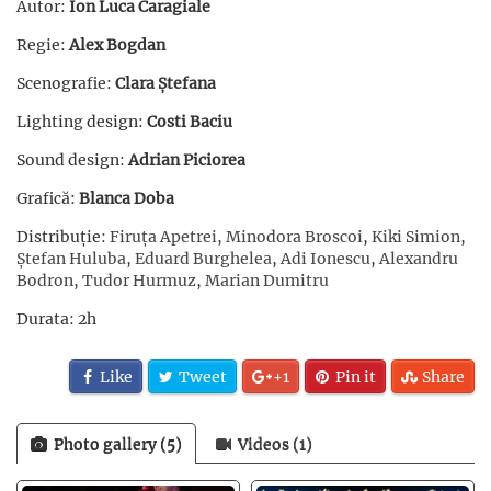
Autor:
Ion Luca Caragiale
Regie:
Alex Bogdan
Scenografie:
Clara Ștefana
Lighting design:
Costi Baciu
Sound design:
Adrian Piciorea
Grafică:
Blanca Doba
Distribuție:
Firuța Apetrei
,
Minodora Broscoi
,
Kiki Simion
,
Ștefan Huluba
,
Eduard Burghelea
,
Adi Ionescu
,
Alexandru
Bodron
,
Tudor Hurmuz
,
Marian Dumitru
Durata: 2h
Like
Tweet
+1
Pin it
Share
Photo gallery (5)
Videos (1)