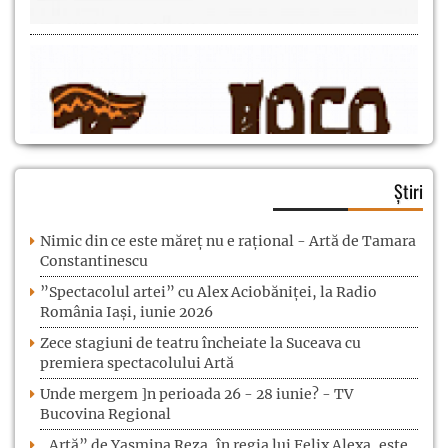
Știri
Nimic din ce este măreț nu e rațional - Artă de Tamara
Constantinescu
”Spectacolul artei” cu Alex Aciobăniței, la Radio
România Iași, iunie 2026
Zece stagiuni de teatru încheiate la Suceava cu
premiera spectacolului Artă
Unde mergem ]n perioada 26 - 28 iunie? - TV
Bucovina Regional
„Artă” de Yasmina Reza, în regia lui Felix Alexa, este