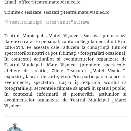
Email:
office@teatrulmateivisniec.ro
Trimite o sesizare:
sesizari@teatrulmateivisniec.ro
© Teatrul Municipal „Matei Vișniec” Suceava
Teatrul Municipal „Matei Vișniec” Suceava prelucrează
datele cu caracter personal, conform Regulamentului UE nr.
2016/679. Pe această cale, aducem la cunoștință tuturor
spectatorilor noștri că pot fi filmaţi / fotografiaţi ocazional,
în contextul acţiunilor şi evenimentelor organizate de
Teatrul Municipal „Matei Vișniec” (premiere, spectacole,
ateliere de creație, Zilele Teatrului „Matei Vișniec”,
expoziții, lansări de carte, etc.). Prin participarea la aceste
evenimente, spectatorii noștri își exprimă acordul ca
fotografiile și secvențele filmate să apară în spațiul public,
în contextul informării și promovării acţiunilor şi
evenimentelor organizate de Teatrul Municipal „Matei
Vișniec”.