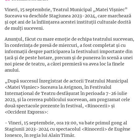
Vineri, 15 septembrie, Teatrul Municipal „Matei Vișniec”
Suceava va deschide Stagiunea 2023-2024, care marchează
și opt ani de la înființarea acestei instituții culturale dorită
de mulți suceveni.
Anunțul, făcut cu mare emoție de echipa teatrului sucevean,
în conferința de presă de miercuri, a fost completat și cu
informații despre participarea la festivaluri importante din
țară și de peste hotare, precum și de punerea în scenă a unei
noi piese de teatru, a cărei premieră va avea loc la finele
anului.
„După succesul înregistrat de actorii Teatrului Municipal
<Matei Vișniec> Suceava la Avignon, în Festivalul
Internațional de Teatru desfășurat în perioada 7-26 iulie
2023, și la cererea publicului sucevean, am programat cele
două spectacole prezente în festival, <Rinocerii> și
<Occident Express>:
- Vineri, 15 septembrie, ora 19:00, va bate primul gong al
Stagiunii 2023-2024 cu spectacolul <Rinocerii> de Eugène
Ionesco, în regia lui Alain Timár.