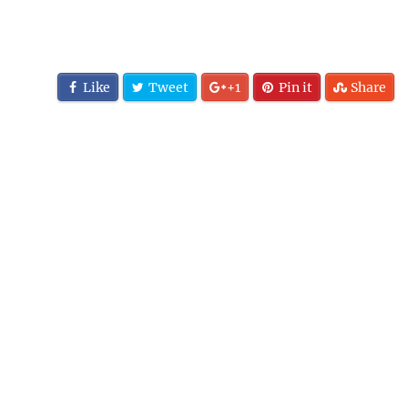
Like
Tweet
+1
Pin it
Share