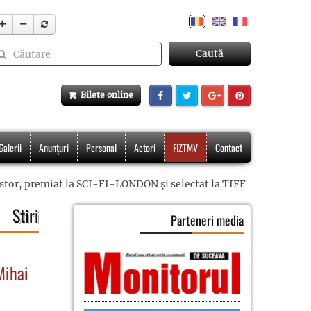
Caută
Bilete online
Galerii
Anunțuri
Personal
Actori
FIZTMV
Contact
Nistor, premiat la SCI-FI-LONDON și selectat la TIFF
Stiri
Parteneri media
Mihai