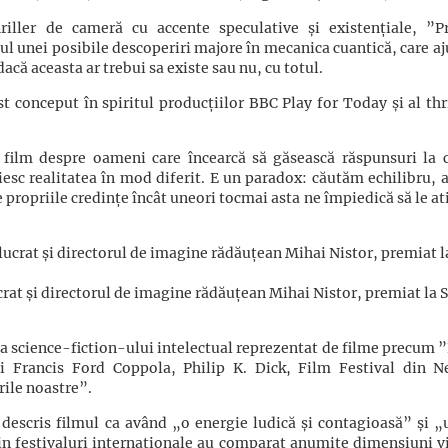
riller de cameră cu accente speculative și existențiale, ”Pr
agul unei posibile descoperiri majore în mecanica cuantică, care a
acă aceasta ar trebui sa existe sau nu, cu totul.
t conceput în spiritul producțiilor BBC Play for Today și al thr
n film despre oameni care încearcă să găsească răspunsuri la 
ăiesc realitatea în mod diferit. E un paradox: căutăm echilibru, 
propriile credințe încât uneori tocmai asta ne împiedică să le a
lucrat și directorul de imagine rădăuțean Mihai Nistor, premiat la
ia science-fiction-ului intelectual reprezentat de filme precum 
 lui Francis Ford Coppola, Philip K. Dick, Film Festival din 
ile noastre”.
a descris filmul ca având „o energie ludică și contagioasă” și „
din festivaluri internaționale au comparat anumite dimensiuni vi