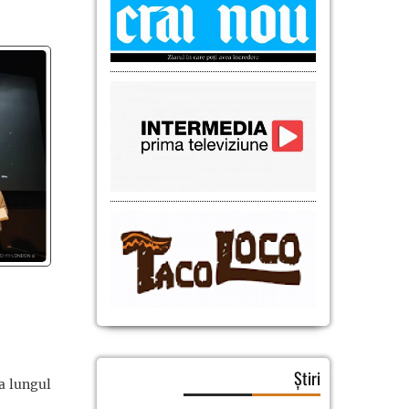
Știri
a lungul