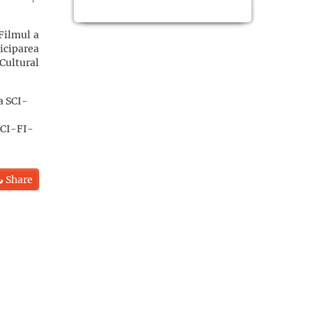
Filmul a
iciparea
Cultural
 SCI-FI-
Share