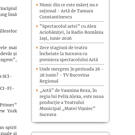
Nimic din ce este măreț nu e
incipiul
rațional - Artă de Tamara
jung însă
Constantinescu
”Spectacolul artei” cu Alex
illerelor
Aciobăniței, la Radio România
Iași, iunie 2026
Zece stagiuni de teatru
cele mai
încheiate la Suceava cu
adevăr și
premiera spectacolului Artă
tingem”,
Unde mergem ]n perioada 26 -
28 iunie? - TV Bucovina
Regional
 SCI-FI-
„Artă” de Yasmina Reza, în
regia lui Felix Alexa, este noua
producție a Teatrului
”Primer”
Municipal „Matei Vișniec”
New York
Suceava
un spirit
zuale și