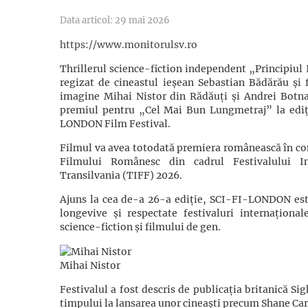
Data articol: 29 mai 2026
https://www.monitorulsv.ro
Thrillerul science-fiction independent „Principiul I
regizat de cineastul ieșean Sebastian Bădărău și f
imagine Mihai Nistor din Rădăuți și Andrei Botnar
premiul pentru „Cel Mai Bun Lungmetraj” la ediț
LONDON Film Festival.
Filmul va avea totodată premiera românească în com
Filmului Românesc din cadrul Festivalului I
Transilvania (TIFF) 2026.
Ajuns la cea de-a 26-a ediție, SCI-FI-LONDON est
longevive și respectate festivaluri internaționa
science-fiction și filmului de gen.
Mihai Nistor
Festivalul a fost descris de publicația britanică S
timpului la lansarea unor cineaști precum Shane Ca