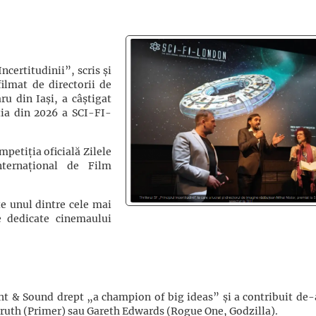
ncertitudinii”, scris și
ilmat de directorii de
u din Iași, a câștigat
ia din 2026 a SCI-FI-
petiția oficială Zilele
nternațional de Film
e unul dintre cele mai
le dedicate cinemaului
ight & Sound drept „a champion of big ideas” și a contribuit de-
rruth (Primer) sau Gareth Edwards (Rogue One, Godzilla).