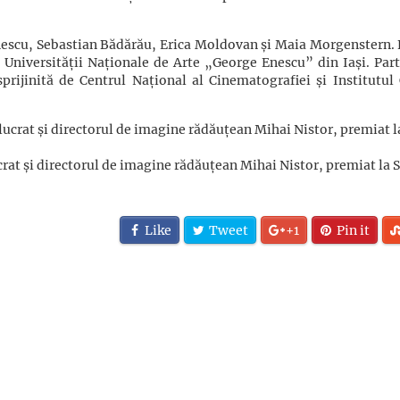
onescu, Sebastian Bădărău, Erica Moldovan și Maia Morgenstern. 
l Universității Naționale de Arte „George Enescu” din Iași. Part
rijinită de Centrul Național al Cinematografiei și Institutul 
lucrat și directorul de imagine rădăuțean Mihai Nistor, premiat la
Like
Tweet
+1
Pin it