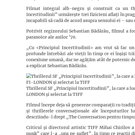
Filmat integral alb-negru și construit ca un th
Incertitudinii” urmărește trei fizicieni aflați în pr
incapabili să cadă de acord asupra sensului ei – sau d
Potrivit regizorului Sebastian Bădărău, filmul a fos
paranoice ale anilor ’70.
„Cu <Principiul Incertitudinii> am vrut să fac u
profunde întrebări ale vieții în timp ce ei înșiși tr
conexiune umană, dar ne agățăm atât de puternic de 
a explicat Sebastian Bădărău.
Thrillerul SF „Principiul Incertitudinii”, la care a 
LONDON și selectat la TIFF
Filmul începe deja să genereze comparații cu tradiț
și thrillerele conversaționale ale începuturilor
descriindu-l drept „The Conversation pentru timpur
Criticul și directorul artistic TIFF Mihai Chirilov 
punk” care l-a „uns pe suflet”, în timp ce reacții 