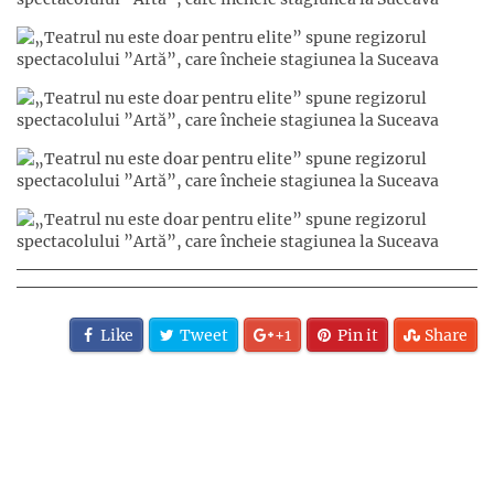
Like
Tweet
+1
Pin it
Share