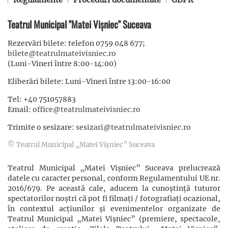
Teatrul Municipal "Matei Vișniec" Suceava
Rezervări bilete: telefon 0759 048 677;
bilete@teatrulmateivisniec.ro
(Luni-Vineri între 8:00-14:00)
Eliberări bilete: Luni-Vineri între 13:00-16:00
Tel: +40 751057883
Email:
office@teatrulmateivisniec.ro
Trimite o sesizare:
sesizari@teatrulmateivisniec.ro
© Teatrul Municipal „Matei Vișniec” Suceava
Teatrul Municipal „Matei Vișniec” Suceava prelucrează
datele cu caracter personal, conform Regulamentului UE nr.
2016/679. Pe această cale, aducem la cunoștință tuturor
spectatorilor noștri că pot fi filmaţi / fotografiaţi ocazional,
în contextul acţiunilor şi evenimentelor organizate de
Teatrul Municipal „Matei Vișniec” (premiere, spectacole,