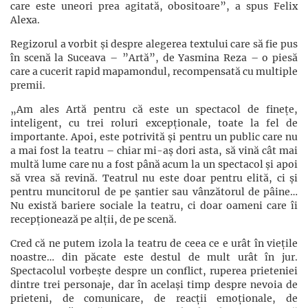
care este uneori prea agitată, obositoare”, a spus Felix
Alexa.
Regizorul a vorbit și despre alegerea textului care să fie pus
în scenă la Suceava – ”Artă”, de Yasmina Reza – o piesă
care a cucerit rapid mapamondul, recompensată cu multiple
premii.
„Am ales Artă pentru că este un spectacol de finețe,
inteligent, cu trei roluri excepționale, toate la fel de
importante. Apoi, este potrivită și pentru un public care nu
a mai fost la teatru – chiar mi-aș dori asta, să vină cât mai
multă lume care nu a fost până acum la un spectacol și apoi
să vrea să revină. Teatrul nu este doar pentru elită, ci și
pentru muncitorul de pe șantier sau vânzătorul de pâine…
Nu există bariere sociale la teatru, ci doar oameni care îi
recepționează pe alții, de pe scenă.
Cred că ne putem izola la teatru de ceea ce e urât în viețile
noastre… din păcate este destul de mult urât în jur.
Spectacolul vorbește despre un conflict, ruperea prieteniei
dintre trei personaje, dar în același timp despre nevoia de
prieteni, de comunicare, de reacții emoționale, de