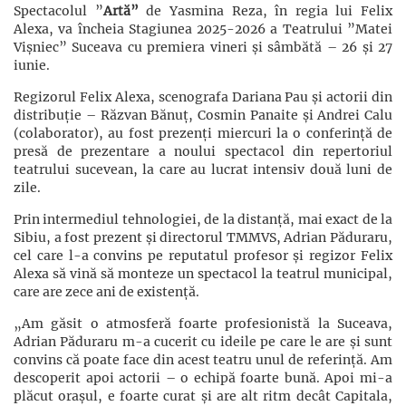
Spectacolul ”
Artă”
de Yasmina Reza, în regia lui Felix
Alexa, va încheia Stagiunea 2025-2026 a Teatrului ”Matei
Vișniec” Suceava cu premiera vineri și sâmbătă – 26 și 27
iunie.
Regizorul Felix Alexa, scenografa Dariana Pau și actorii din
distribuție – Răzvan Bănuț, Cosmin Panaite și Andrei Calu
(colaborator), au fost prezenți miercuri la o conferință de
presă de prezentare a noului spectacol din repertoriul
teatrului sucevean, la care au lucrat intensiv două luni de
zile.
Prin intermediul tehnologiei, de la distanță, mai exact de la
Sibiu, a fost prezent și directorul TMMVS, Adrian Păduraru,
cel care l-a convins pe reputatul profesor și regizor Felix
Alexa să vină să monteze un spectacol la teatrul municipal,
care are zece ani de existență.
„Am găsit o atmosferă foarte profesionistă la Suceava,
Adrian Păduraru m-a cucerit cu ideile pe care le are și sunt
convins că poate face din acest teatru unul de referință. Am
descoperit apoi actorii – o echipă foarte bună. Apoi mi-a
plăcut orașul, e foarte curat și are alt ritm decât Capitala,