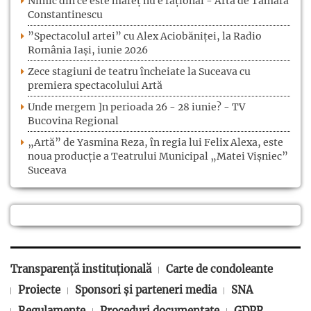
Nimic din ce este măreț nu e rațional - Artă de Tamara
Constantinescu
”Spectacolul artei” cu Alex Aciobăniței, la Radio
România Iași, iunie 2026
Zece stagiuni de teatru încheiate la Suceava cu
premiera spectacolului Artă
Unde mergem ]n perioada 26 - 28 iunie? - TV
Bucovina Regional
„Artă” de Yasmina Reza, în regia lui Felix Alexa, este
noua producție a Teatrului Municipal „Matei Vișniec”
Suceava
Transparență instituțională
Carte de condoleante
Proiecte
Sponsori și parteneri media
SNA
Regulamente
Proceduri documentate
GDPR