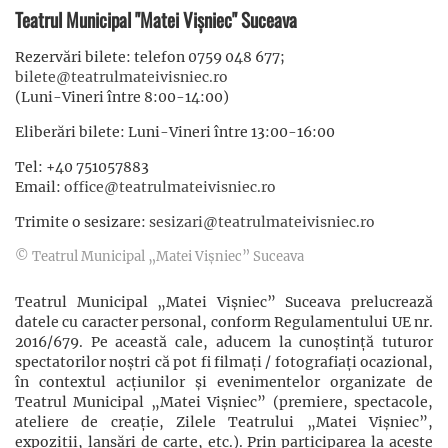
Teatrul Municipal "Matei Vișniec" Suceava
Rezervări bilete: telefon 0759 048 677;
bilete@teatrulmateivisniec.ro
(Luni-Vineri între 8:00-14:00)
Eliberări bilete: Luni-Vineri între 13:00-16:00
Tel: +40 751057883
Email:
office@teatrulmateivisniec.ro
Trimite o sesizare:
sesizari@teatrulmateivisniec.ro
© Teatrul Municipal „Matei Vișniec” Suceava
Teatrul Municipal „Matei Vișniec” Suceava prelucrează
datele cu caracter personal, conform Regulamentului UE nr.
2016/679. Pe această cale, aducem la cunoștință tuturor
spectatorilor noștri că pot fi filmaţi / fotografiaţi ocazional,
în contextul acţiunilor şi evenimentelor organizate de
Teatrul Municipal „Matei Vișniec” (premiere, spectacole,
ateliere de creație, Zilele Teatrului „Matei Vișniec”,
expoziții, lansări de carte, etc.). Prin participarea la aceste