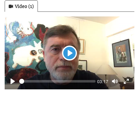
Video (1)
Play
Seek
Current
03:17
time
Play
Toggle
Toggle
Mute
Fullsc