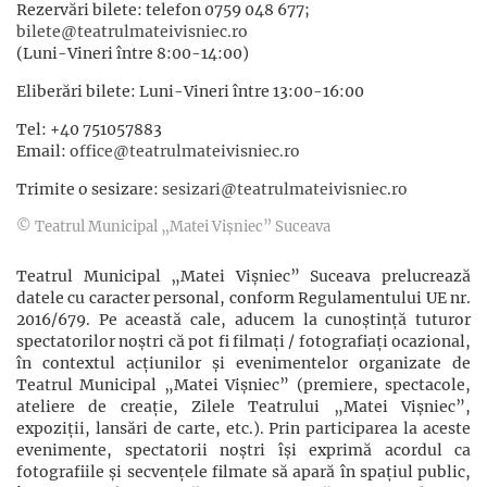
Rezervări bilete: telefon 0759 048 677;
bilete@teatrulmateivisniec.ro
(Luni-Vineri între 8:00-14:00)
Eliberări bilete: Luni-Vineri între 13:00-16:00
Tel: +40 751057883
Email:
office@teatrulmateivisniec.ro
Trimite o sesizare:
sesizari@teatrulmateivisniec.ro
© Teatrul Municipal „Matei Vișniec” Suceava
Teatrul Municipal „Matei Vișniec” Suceava prelucrează
datele cu caracter personal, conform Regulamentului UE nr.
2016/679. Pe această cale, aducem la cunoștință tuturor
spectatorilor noștri că pot fi filmaţi / fotografiaţi ocazional,
în contextul acţiunilor şi evenimentelor organizate de
Teatrul Municipal „Matei Vișniec” (premiere, spectacole,
ateliere de creație, Zilele Teatrului „Matei Vișniec”,
expoziții, lansări de carte, etc.). Prin participarea la aceste
evenimente, spectatorii noștri își exprimă acordul ca
fotografiile și secvențele filmate să apară în spațiul public,