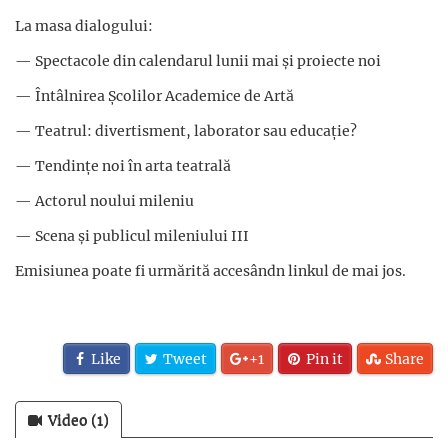
La masa dialogului:
— Spectacole din calendarul lunii mai și proiecte noi
— Întâlnirea Școlilor Academice de Artă
— Teatrul: divertisment, laborator sau educație?
— Tendințe noi în arta teatrală
— Actorul noului mileniu
— Scena și publicul mileniului III
Emisiunea poate fi urmărită accesândn linkul de mai jos.
Like
Tweet
+1
Pin it
Share
Video (1)