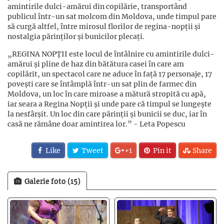
amintirile dulci-amărui din copilărie, transportând
publicul într-un sat molcom din Moldova, unde timpul pare
să curgă altfel, între mirosul florilor de regina-nopții și
nostalgia părinților și bunicilor plecați.
„REGINA NOPȚII este locul de întâlnire cu amintirile dulci-
amărui și pline de haz din bătătura casei în care am
copilărit, un spectacol care ne aduce în față 17 personaje, 17
povești care se întâmplă într-un sat plin de farmec din
Moldova, un loc în care miroase a mătură stropită cu apă,
iar seara a Regina Nopții și unde pare că timpul se lungește
la nesfârșit. Un loc din care părinții și bunicii se duc, iar în
casă ne rămâne doar amintirea lor.”
- Leta Popescu
Like
Tweet
+1
Pin it
Share
Galerie foto (15)