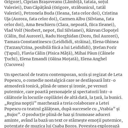
Grigore), Ciprian Brașoveanu (Lămbiță, tataia, soțul
Valeriei), Dan Căpățână (Grigore, străbunicul, tatăl
Valeriei), Petronela Buda (Ileana, fata celor doi), Cristina
Uja (Aurora, fata celor doi), Carmen Albu (Silviana, fata
celor doi), Ama Beschieru (Clara, nepoată, fiica Ileanei),
Vlad Volf (Norbert, nepot, fiul Silvianei), Răzvan Clopoțel
(Călin, fiul Aurorei), Radu Horghidan (Doru, fiul Aurorei),
Tamara Constantinescu (Leidididi, străina), Elena Ghinea
(Tarzan/Crina, posibilă fiică a lui Leidididi), Ștefan Forir
(Țapul), Flavia Călin (Pisica Mâță), Mihai Păun (Câinele
Țuchi), Elena Emandi (Găina Moțată), Elena Anghel
(Cucuvea)
Un spectacol de teatru contemporan, scris și regizat de Leta
Popescu, o comedie nostalgică care se desfășoară într-o
atmosferă tonică, plină de umor și ironie, pe versuri
puternice, care poartă personajele și spectatorii într-o
călătorie în locurile copilăriei de altă dată, la țară, la bunici.
„Regina nopții” marchează a treia colaborare a Letei
Popescu cu teatrul gălățean, după succesele cu „Vrabia” și
„Bujor”. O producție plină de haz și frumoase aduceri
aminte, având la bază un text ce stârnește emoții puternice,
potențate de muzica lui Csaba Boros. Povestea explorează