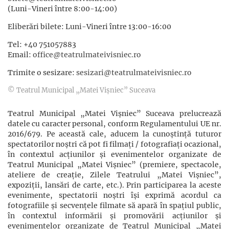
(Luni-Vineri între 8:00-14:00)
Eliberări bilete: Luni-Vineri între 13:00-16:00
Tel: +40 751057883
Email:
office@teatrulmateivisniec.ro
Trimite o sesizare:
sesizari@teatrulmateivisniec.ro
© Teatrul Municipal „Matei Vișniec” Suceava
Teatrul Municipal „Matei Vișniec” Suceava prelucrează
datele cu caracter personal, conform Regulamentului UE nr.
2016/679. Pe această cale, aducem la cunoștință tuturor
spectatorilor noștri că pot fi filmaţi / fotografiaţi ocazional,
în contextul acţiunilor şi evenimentelor organizate de
Teatrul Municipal „Matei Vișniec” (premiere, spectacole,
ateliere de creație, Zilele Teatrului „Matei Vișniec”,
expoziții, lansări de carte, etc.). Prin participarea la aceste
evenimente, spectatorii noștri își exprimă acordul ca
fotografiile și secvențele filmate să apară în spațiul public,
în contextul informării și promovării acţiunilor şi
evenimentelor organizate de Teatrul Municipal „Matei