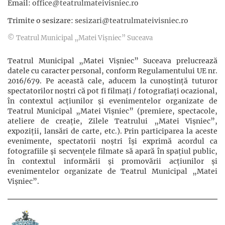
Email:
office@teatrulmateivisniec.ro
Trimite o sesizare:
sesizari@teatrulmateivisniec.ro
© Teatrul Municipal „Matei Vișniec” Suceava
Teatrul Municipal „Matei Vișniec” Suceava prelucrează
datele cu caracter personal, conform Regulamentului UE nr.
2016/679. Pe această cale, aducem la cunoștință tuturor
spectatorilor noștri că pot fi filmaţi / fotografiaţi ocazional,
în contextul acţiunilor şi evenimentelor organizate de
Teatrul Municipal „Matei Vișniec” (premiere, spectacole,
ateliere de creație, Zilele Teatrului „Matei Vișniec”,
expoziții, lansări de carte, etc.). Prin participarea la aceste
evenimente, spectatorii noștri își exprimă acordul ca
fotografiile și secvențele filmate să apară în spațiul public,
în contextul informării și promovării acţiunilor şi
evenimentelor organizate de Teatrul Municipal „Matei
Vișniec”.