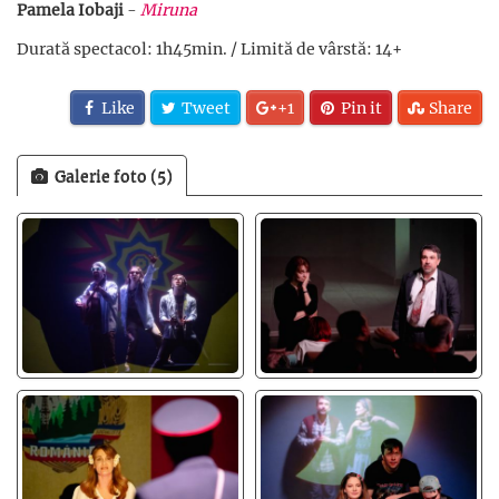
Pamela Iobaji
-
Miruna
Durată spectacol: 1h45min. / Limită de vârstă: 14+
Like
Tweet
+1
Pin it
Share
Galerie foto (5)