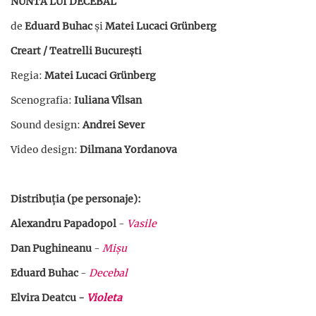
NUNTA LUI DECEBAL
de
Eduard Buhac
și
Matei Lucaci Grünberg
Creart / Teatrelli București
Regia:
Matei Lucaci Grünberg
Scenografia:
Iuliana Vîlsan
Sound design:
Andrei Sever
Video design:
Dilmana Yordanova
Distribuția (pe personaje):
Alexandru Papadopol
-
Vasile
Dan Pughineanu
-
Mișu
Eduard Buhac
-
Decebal
Elvira Deatcu -
Violeta