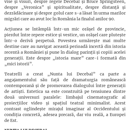
vise și visuri, despre regele Decebal și Bruce Springsteen,
despre „Veronica” și spiritualitate, despre distanță și
dezrădăcinare și despre golul care s-a lăsat în urma marilor
migrări care au avut loc în România la finalul anilor 90.
Acțiunea se întâmplă într-un mic orășel de provincie,
pierdut între repere estice și vestice, un orășel care plutește
într-o derivă perpetuă. Povestea urmărește mai multe
destine care au navigat această perioadă incertă din istoria
recentă a României și pune în dialog parinții și copiii acelei
generații. Este despre „istoria mare” care-i formată din
„mici istorii”.
Teatrelli a creat „Nunta lui Decebal” ca parte a
angajamentului său față de dramaturgia românească
contemporană și de promovarea dialogului între generații
de artiști. Estetica sa este construită pe tensiunea dintre
două universuri paralele: limbajul cinematografic al
proiecțiilor video și spațiul teatral minimalist. Acest
contrast oglindește mirajul imaginar al Occidentului și
condiția concretă, adesea precară, dar viu reală, a Europei
de Est.