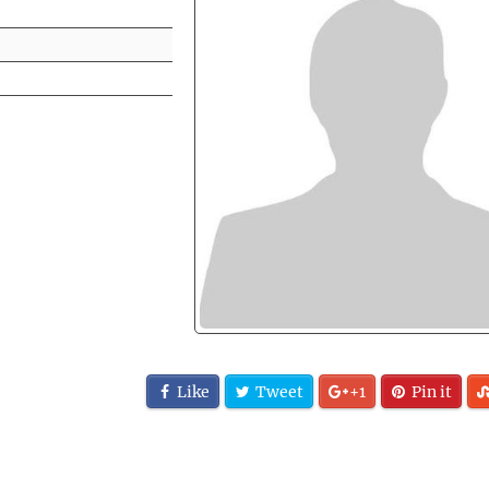
Like
Tweet
+1
Pin it