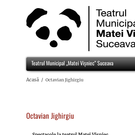
Teatrul Municipal „Matei Vișniec” Suceava
Acasă
Octavian Jighirgiu
Octavian Jighirgiu
Spectacole la teatrul Matei Vișniec