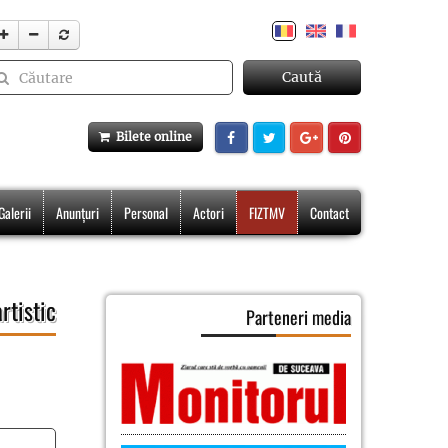
Caută
Bilete online
Galerii
Anunțuri
Personal
Actori
FIZTMV
Contact
rtistic
Parteneri media