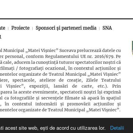
nte
Proiecte
Sponsori și parteneri media
SNA
R
l Municipal „Matei Vișniec” Suceava prelucrează datele cu
ter personal, conform Regulamentului UE nr. 2016/679. Pe
ă cale, aducem la cunoștință tuturor spectatorilor noștri că
 filmaţi / fotografiaţi ocazional, în contextul acţiunilor şi
mentelor organizate de Teatrul Municipal „Matei Vișniec”
iere, spectacole, ateliere de creație, Zilele Teatrului
i Vișniec”, expoziții, lansări de carte, etc.). Prin
iparea la aceste evenimente, spectatorii noștri își exprimă
l ca fotografiile și secvențele filmate să apară în spațiul
c, în contextul informării și promovării acţiunilor şi
entelor organizate de Teatrul Municipal „Matei Vișniec”.
ti acest site web, ești de acord cu utilizarea lor.
Detalii