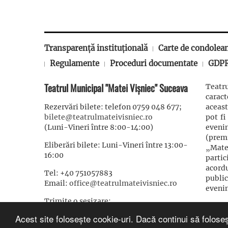
Transparență instituțională
Carte de condolea
Regulamente
Proceduri documentate
GDP
Teatrul Municipal "Matei Vișniec" Suceava
Teatru
carac
Rezervări bilete: telefon 0759 048 677;
aceast
bilete@teatrulmateivisniec.ro
pot fi
(Luni-Vineri între 8:00-14:00)
eveni
(prem
Eliberări bilete: Luni-Vineri între 13:00-
„Mate
16:00
partic
acordu
Tel: +40 751057883
publi
Email:
office@teatrulmateivisniec.ro
evenim
Trimite o sesizare:
sesizari@teatrulmateivisniec.ro
Acest site folosește cookie-uri. Dacă continui să foloseș