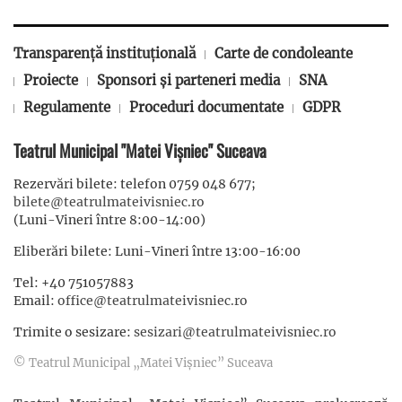
Transparență instituțională
Carte de condoleante
Proiecte
Sponsori și parteneri media
SNA
Regulamente
Proceduri documentate
GDPR
Teatrul Municipal "Matei Vișniec" Suceava
Rezervări bilete: telefon 0759 048 677;
bilete@teatrulmateivisniec.ro
(Luni-Vineri între 8:00-14:00)
Eliberări bilete: Luni-Vineri între 13:00-16:00
Tel: +40 751057883
Email:
office@teatrulmateivisniec.ro
Trimite o sesizare:
sesizari@teatrulmateivisniec.ro
© Teatrul Municipal „Matei Vișniec” Suceava