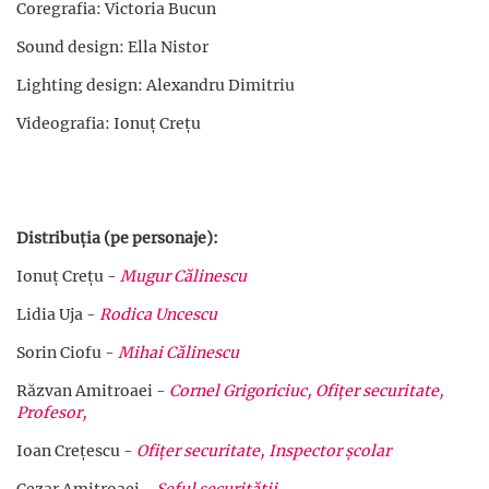
Coregrafia: Victoria Bucun
Sound design: Ella Nistor
Lighting design: Alexandru Dimitriu
Videografia: Ionuț Crețu
Distribuția (pe personaje):
Ionuț Crețu -
Mugur Călinescu
Lidia Uja -
Rodica Uncescu
Sorin Ciofu -
Mihai Călinescu
Răzvan Amitroaei -
Cornel Grigoriciuc, Ofițer securitate,
Profesor,
Ioan Crețescu -
Ofițer securitate, Inspector școlar
Cezar Amitroaei -
Șeful securității