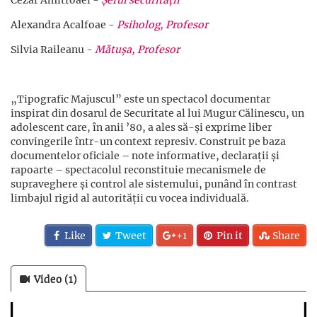
Alexandra Acalfoae -
Psiholog, Profesor
Silvia Raileanu -
Mătușa, Profesor
„Tipografic Majuscul” este un spectacol documentar
inspirat din dosarul de Securitate al lui Mugur Călinescu, un
adolescent care, în anii ’80, a ales să-și exprime liber
convingerile într-un context represiv. Construit pe baza
documentelor oficiale – note informative, declarații și
rapoarte – spectacolul reconstituie mecanismele de
supraveghere și control ale sistemului, punând în contrast
limbajul rigid al autorității cu vocea individuală.
Like
Tweet
+1
Pin it
Share
Video (1)