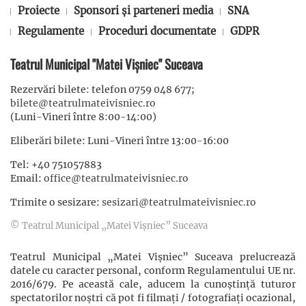
Proiecte
Sponsori și parteneri media
SNA
Regulamente
Proceduri documentate
GDPR
Teatrul Municipal "Matei Vișniec" Suceava
Rezervări bilete: telefon 0759 048 677;
bilete@teatrulmateivisniec.ro
(Luni-Vineri între 8:00-14:00)
Eliberări bilete: Luni-Vineri între 13:00-16:00
Tel: +40 751057883
Email:
office@teatrulmateivisniec.ro
Trimite o sesizare:
sesizari@teatrulmateivisniec.ro
© Teatrul Municipal „Matei Vișniec” Suceava
Teatrul Municipal „Matei Vișniec” Suceava prelucrează
datele cu caracter personal, conform Regulamentului UE nr.
2016/679. Pe această cale, aducem la cunoștință tuturor
spectatorilor noștri că pot fi filmaţi / fotografiaţi ocazional,