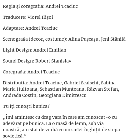
Regia și coregrafia: Andrei Tcaciuc
Traducere: Viorel Ilişoi
Adaptare: Andrei Tcaciuc
Scenograﬁa (decor, costume): Alina Puşcaşu, Jeni Stănilă
Light Design: Andrei Emilian
Sound Design: Robert Stanislav
Coregraﬁa: Andrei Tcaciuc
Distribuția: Andrei Tcaciuc, Gabriel Scalschi, Sabina-
Maria Hultoana, Sebastian Munteanu, Răzvan Ștefan,
Andrada Costin, Georgiana Dimitrescu
Tu îți cunoști bunica?
„Îmi amintesc cu drag vara în care am cunoscut-o cu
adevărat pe bunica. La o masă de lemn, sub via
noastră, am stat de vorbă cu un suﬂet înghițit de stepa
sovietică.”