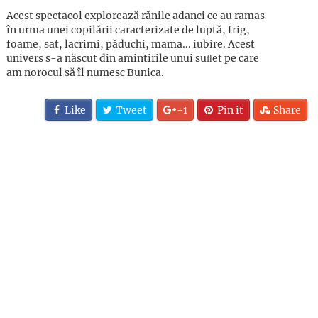
Acest spectacol explorează rǎnile adanci ce au ramas
în urma unei copilării caracterizate de luptă, frig,
foame, sat, lacrimi, păduchi, mama... iubire. Acest
univers s-a născut din amintirile unui suﬂet pe care
am norocul să îl numesc Bunica.
Like
Tweet
+1
Pin it
Share