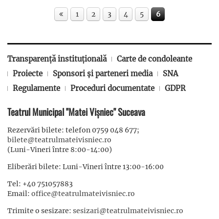
1
2
3
4
5
6
Transparență instituțională
Carte de condoleante
Proiecte
Sponsori și parteneri media
SNA
Regulamente
Proceduri documentate
GDPR
Teatrul Municipal "Matei Vișniec" Suceava
Rezervări bilete: telefon 0759 048 677;
bilete@teatrulmateivisniec.ro
(Luni-Vineri între 8:00-14:00)
Eliberări bilete: Luni-Vineri între 13:00-16:00
Tel: +40 751057883
Email:
office@teatrulmateivisniec.ro
Trimite o sesizare:
sesizari@teatrulmateivisniec.ro