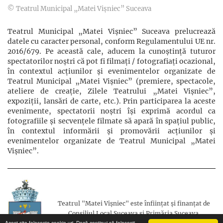
© Teatrul Municipal „Matei Vișniec” Suceava
Teatrul Municipal „Matei Vișniec” Suceava prelucrează
datele cu caracter personal, conform Regulamentului UE nr.
2016/679. Pe această cale, aducem la cunoștință tuturor
spectatorilor noștri că pot fi filmaţi / fotografiaţi ocazional,
în contextul acţiunilor şi evenimentelor organizate de
Teatrul Municipal „Matei Vișniec” (premiere, spectacole,
ateliere de creație, Zilele Teatrului „Matei Vișniec”,
expoziții, lansări de carte, etc.). Prin participarea la aceste
evenimente, spectatorii noștri își exprimă acordul ca
fotografiile și secvențele filmate să apară în spațiul public,
în contextul informării și promovării acţiunilor şi
evenimentelor organizate de Teatrul Municipal „Matei
Vișniec”.
Teatrul "Matei Vișniec" este înființat și finanțat de
Consiliul Local Suceava și Primăria Suceava.
Acest site folosește cookie-uri. Dacă continui să folosești