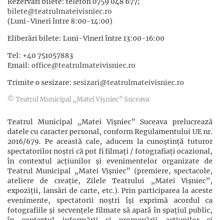
Rezervări bilete: telefon 0759 048 677;
bilete@teatrulmateivisniec.ro
(Luni-Vineri între 8:00-14:00)
Eliberări bilete: Luni-Vineri între 13:00-16:00
Tel: +40 751057883
Email:
office@teatrulmateivisniec.ro
Trimite o sesizare:
sesizari@teatrulmateivisniec.ro
© Teatrul Municipal „Matei Vișniec” Suceava
Teatrul Municipal „Matei Vișniec” Suceava prelucrează
datele cu caracter personal, conform Regulamentului UE nr.
2016/679. Pe această cale, aducem la cunoștință tuturor
spectatorilor noștri că pot fi filmaţi / fotografiaţi ocazional,
în contextul acţiunilor şi evenimentelor organizate de
Teatrul Municipal „Matei Vișniec” (premiere, spectacole,
ateliere de creație, Zilele Teatrului „Matei Vișniec”,
expoziții, lansări de carte, etc.). Prin participarea la aceste
evenimente, spectatorii noștri își exprimă acordul ca
fotografiile și secvențele filmate să apară în spațiul public,
în contextul informării și promovării acţiunilor şi