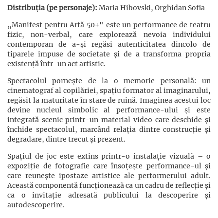
Distribuția (pe personaje):
Maria Hibovski, Orghidan Sofia
„Manifest pentru Artă 50+" este un performance de teatru
fizic, non-verbal, care explorează nevoia individului
contemporan de a-și regăsi autenticitatea dincolo de
tiparele impuse de societate și de a transforma propria
existență într-un act artistic.
Spectacolul pornește de la o memorie personală: un
cinematograf al copilăriei, spațiu formator al imaginarului,
regăsit la maturitate în stare de ruină. Imaginea acestui loc
devine nucleul simbolic al performance-ului și este
integrată scenic printr-un material video care deschide și
închide spectacolul, marcând relația dintre construcție și
degradare, dintre trecut și prezent.
Spațiul de joc este extins printr-o instalație vizuală – o
expoziție de fotografie care însoțește performance-ul și
care reunește ipostaze artistice ale performerului adult.
Această componentă funcționează ca un cadru de reflecție și
ca o invitație adresată publicului la descoperire și
autodescoperire.