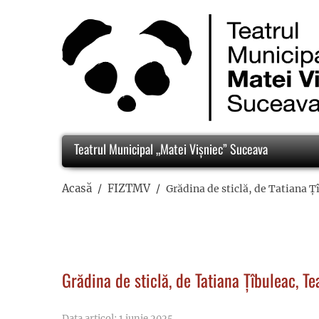
Teatrul Municipal „Matei Vișniec” Suceava
Acasă
FIZTMV
Grădina de sticlă, de Tatiana
Grădina de sticlă, de Tatiana Țîbuleac, 
Data articol: 1 iunie 2025