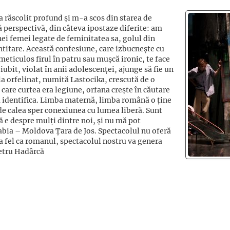
 răscolit profund și m-a scos din starea de
ă perspectivă, din câteva ipostaze diferite: am
ei femei legate de feminitatea sa, golul din
ntitare. Această confesiune, care izbucnește cu
 meticulos firul în patru sau mușcă ironic, te face
ubit, violat în anii adolescenței, ajunge să fie un
la orfelinat, numită Lastocika, crescută de o
care curtea era legiune, orfana crește în căutare
ea identifica. Limba maternă, limba română o ține
ide calea sper conexiunea cu lumea liberă. Sunt
 e despre mulți dintre noi, și nu mă pot
abia – Moldova Țara de Jos. Spectacolul nu oferă
la fel ca romanul, spectacolul nostru va genera
Petru Hadârcă