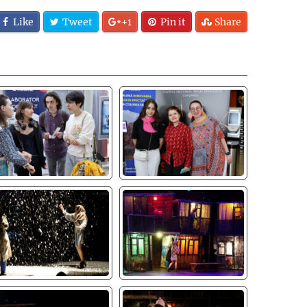
Like
Tweet
+1
Pin it
Share