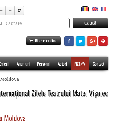
Caută
Bilete online
Galerii
Anunțuri
Personal
Actori
FIZTMV
Contact
a Moldova
nternațional Zilele Teatrului Matei Vișniec
ca Moldova