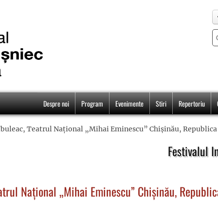
Despre noi
Program
Evenimente
Stiri
Repertoriu
 Țîbuleac, Teatrul Național „Mihai Eminescu” Chișinău, Republic
Festivalul I
Teatrul Național „Mihai Eminescu” Chișinău, Republi