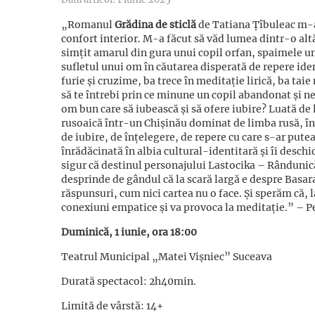
„Romanul
Grădina de sticlă
de Tatiana Țîbuleac m-a
confort interior. M-a făcut să văd lumea dintr-o alt
simțit amarul din gura unui copil orfan, spaimele un
sufletul unui om în căutarea disperată de repere ide
furie și cruzime, ba trece în meditație lirică, ba taie
să te întrebi prin ce minune un copil abandonat și nei
om bun care să iubească și să ofere iubire? Luată de 
rusoaică într-un Chișinău dominat de limba rusă, în 
de iubire, de înțelegere, de repere cu care s-ar put
înrădăcinată în albia cultural-identitară și îi desch
sigur că destinul personajului Lastocika – Rândunică
desprinde de gândul că la scară largă e despre Basar
răspunsuri, cum nici cartea nu o face. Și sperăm că, 
conexiuni empatice și va provoca la meditație.” – 
Duminică, 1 iunie, ora 18:00
Teatrul Municipal „Matei Vișniec” Suceava
Durată spectacol: 2h40min.
Limită de vârstă: 14+