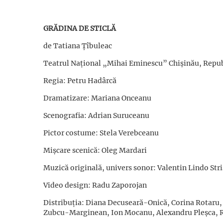
GRĂDINA DE STICLĂ
de Tatiana Țîbuleac
Teatrul Național „Mihai Eminescu” Chișinău, Repu
Regia: Petru Hadârcă
Dramatizare: Mariana Onceanu
Scenografia: Adrian Suruceanu
Pictor costume: Stela Verebceanu
Mișcare scenică: Oleg Mardari
Muzică originală, univers sonor: Valentin Lindo Str
Video design: Radu Zaporojan
Distribuția: Diana Decuseară-Onică, Corina Rotaru,
Zubcu-Marginean, Ion Mocanu, Alexandru Pleșca, R