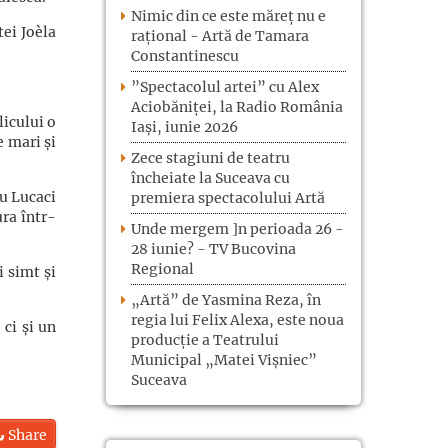
Nimic din ce este măreț nu e
ei Joèla
rațional - Artă de Tamara
Constantinescu
”Spectacolul artei” cu Alex
Aciobăniței, la Radio România
licului o
Iași, iunie 2026
e mari și
Zece stagiuni de teatru
încheiate la Suceava cu
lu Lucaci
premiera spectacolului Artă
ra într-
Unde mergem ]n perioada 26 -
28 iunie? - TV Bucovina
Regional
 simt și
„Artă” de Yasmina Reza, în
regia lui Felix Alexa, este noua
 ci și un
producție a Teatrului
Municipal „Matei Vișniec”
Suceava
Share