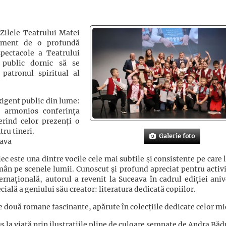
Zilele Teatrului Matei
oment de o profundă
spectacole a Teatrului
 public dornic să se
 patronul spiritual al
xigent public din lume:
t armonios conferința
erind celor prezenți o
tru tineri.
Galerie foto
eava
ec este una dintre vocile cele mai subtile și consistente pe care
mân pe scenele lumii. Cunoscut și profund apreciat pentru activi
ernațională, autorul a revenit la Suceava în cadrul ediției aniv
cială a geniului său creator: literatura dedicată copiilor.
e două romane fascinante, apărute în colecțiile dedicate celor mi
 la viață prin ilustrațiile pline de culoare semnate de Andra Băd