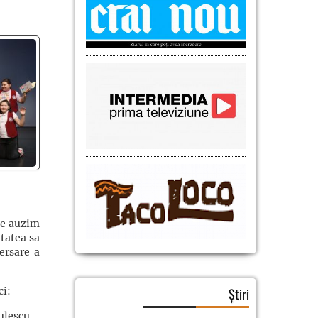
 le auzim
tatea sa
ersare a
Știri
ci:
ulescu.