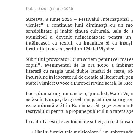
Data articol: 9 iunie 2026
Suceava, 8 iunie 2026 – Festivalul Internațional „
Vișniec” a continuat luni dimineață cu un m
sensibilitate și înaltă ținută culturală. Sala de 
Municipal a devenit neîncăpătoare pentru un
întâlnească cu textul, cu imaginea și cu însuși
instituției noastre, scriitorul Matei Vișniec.
Sub titlul provocator „Cum scriem pentru cel mai e
copiii”, evenimentul de la ora 10:00 a îmbina
literară cu magia unei duble lansări de carte, of
incursiune în laboratorul de creație al literaturii pen
Matei Vișniec: O voce a Europei revine acasă, la Suc
Poet, dramaturg, romancier și jurnalist, Matei Vișni
astăzi în Europa, dar și cel mai jucat dramaturg ro
extraordinară atât în România, cât și pe scena int
festivalului pentru a propune publicului o fațetă spe
În cadrul acestui eveniment de suflet, au fost lansat
„Klikel și furnicuțele multicolore”, un univers adus