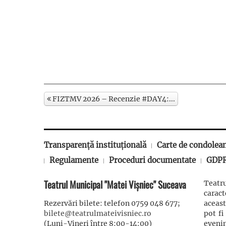
FIZTMV 2026 – Recenzie #DAY4:...
Transparență instituțională
Carte de condolea
Regulamente
Proceduri documentate
GDP
Teatrul Municipal "Matei Vișniec" Suceava
Teatru
carac
Rezervări bilete: telefon 0759 048 677;
aceast
bilete@teatrulmateivisniec.ro
pot fi
(Luni-Vineri între 8:00-14:00)
eveni