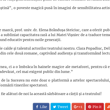
tină”, o poveste magică pusă în imagini de sensibilitatea artist
marcă, prof. univ. dr. Elena Brândușa Steiciuc, care a oferit pub
, a subliniat capacitatea rară a lui Matei Vișniec de a traduce tem
fund educativ pentru noile generații.
le calde și talentul actorilor teatrului nostru. Clara Popadiuc, De
e din cele două romane, captivând audiența și transformând lectu
ea, ci a o îmbrăca în hainele magice ale metaforei, pentru că ei
 adevărat, cel mai exigent public din lume.”
l de la Suceava nu este doar o platformă a artelor spectacolului,
 formării tinerilor spectatori.
ie alături de noi la această sărbătoare a cărții și a teatrului!
Like
Tweet
+1
Pin it