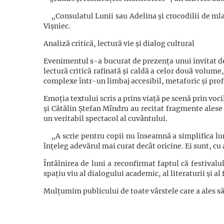
„Consulatul Lunii sau Adelina și crocodilii de mlaș
Vișniec.
Analiză critică, lectură vie și dialog cultural
Evenimentul s-a bucurat de prezența unui invitat de 
lectură critică rafinată și caldă a celor două volume
complexe într-un limbaj accesibil, metaforic și pro
Emoția textului scris a prins viață pe scenă prin voci
și Cătălin Ștefan Mîndru au recitat fragmente ales
un veritabil spectacol al cuvântului.
„A scrie pentru copii nu înseamnă a simplifica lum
înțeleg adevărul mai curat decât oricine. Ei sunt, cu
Întâlnirea de luni a reconfirmat faptul că festivalu
spațiu viu al dialogului academic, al literaturii și al
Mulțumim publicului de toate vârstele care a ales să f