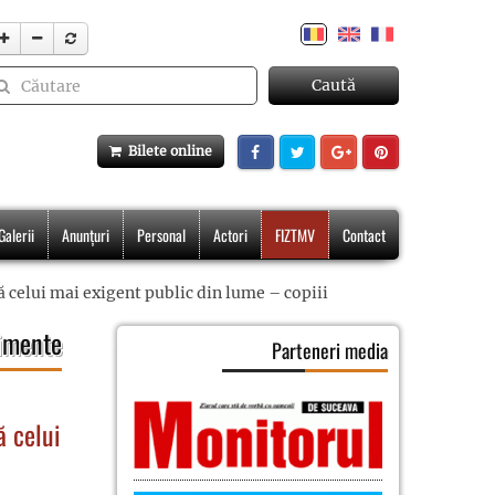
Caută
Bilete online
Galerii
Anunțuri
Personal
Actori
FIZTMV
Contact
tă celui mai exigent public din lume – copiii
imente
Parteneri media
ă celui