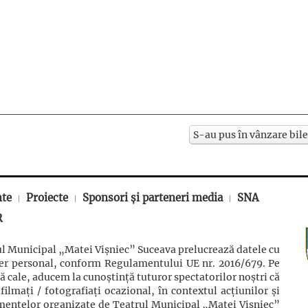
S-au pus în vânzare bile
nte
Proiecte
Sponsori și parteneri media
SNA
R
l Municipal „Matei Vișniec” Suceava prelucrează datele cu
ter personal, conform Regulamentului UE nr. 2016/679. Pe
ă cale, aducem la cunoștință tuturor spectatorilor noștri că
 filmaţi / fotografiaţi ocazional, în contextul acţiunilor şi
mentelor organizate de Teatrul Municipal „Matei Vișniec”