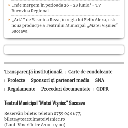
Unde mergem ]n perioada 26 - 28 iunie? - TV
Bucovina Regional
„Artă” de Yasmina Reza, în regia lui Felix Alexa, este
noua producție a Teatrului Municipal „Matei Vișniec”
Suceava
Transparență instituțională
Carte de condoleante
Proiecte
Sponsori și parteneri media
SNA
Regulamente
Proceduri documentate
GDPR
Teatrul Municipal "Matei Vișniec" Suceava
Rezervări bilete: telefon 0759 048 677;
bilete@teatrulmateivisniec.ro
(Luni-Vineri între 8:00-14:00)