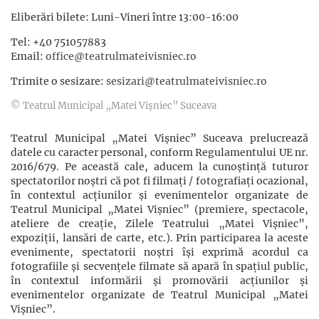
Eliberări bilete: Luni-Vineri între 13:00-16:00
Tel: +40 751057883
Email:
office@teatrulmateivisniec.ro
Trimite o sesizare:
sesizari@teatrulmateivisniec.ro
© Teatrul Municipal „Matei Vișniec” Suceava
Teatrul Municipal „Matei Vișniec” Suceava prelucrează
datele cu caracter personal, conform Regulamentului UE nr.
2016/679. Pe această cale, aducem la cunoștință tuturor
spectatorilor noștri că pot fi filmaţi / fotografiaţi ocazional,
în contextul acţiunilor şi evenimentelor organizate de
Teatrul Municipal „Matei Vișniec” (premiere, spectacole,
ateliere de creație, Zilele Teatrului „Matei Vișniec”,
expoziții, lansări de carte, etc.). Prin participarea la aceste
evenimente, spectatorii noștri își exprimă acordul ca
fotografiile și secvențele filmate să apară în spațiul public,
în contextul informării și promovării acţiunilor şi
evenimentelor organizate de Teatrul Municipal „Matei
Vișniec”.