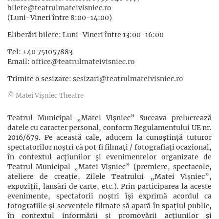
bilete@teatrulmateivisniec.ro
(Luni-Vineri între 8:00-14:00)
Eliberări bilete: Luni-Vineri între 13:00-16:00
Tel: +40 751057883
Email:
office@teatrulmateivisniec.ro
Trimite o sesizare:
sesizari@teatrulmateivisniec.ro
© Matei Vişniec Theatre
Teatrul Municipal „Matei Vișniec” Suceava prelucrează
datele cu caracter personal, conform Regulamentului UE nr.
2016/679. Pe această cale, aducem la cunoștință tuturor
spectatorilor noștri că pot fi filmaţi / fotografiaţi ocazional,
în contextul acţiunilor şi evenimentelor organizate de
Teatrul Municipal „Matei Vișniec” (premiere, spectacole,
ateliere de creație, Zilele Teatrului „Matei Vișniec”,
expoziții, lansări de carte, etc.). Prin participarea la aceste
evenimente, spectatorii noștri își exprimă acordul ca
fotografiile și secvențele filmate să apară în spațiul public,
în contextul informării și promovării acţiunilor şi