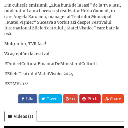
Din culisele emisiunii „Ziua bună de la Iași” de la TVR Iasi,
moderator Laura Lucescu și realizator Horia Gumeni, în
care
Angela Zarojanu
, manager al Teatrului Municipal
„Matei Vișniec" Suceava a vorbit azi despre
Festivalul
Internațional Zilele Teatrului „Matei Vișniec”
care bate la
ușă.
Mulțumim,
TVR Iasi
!
Vă așteptăm la festival!
#ProiectCulturalFinantatDeMinisterulCulturii
#ZileleTeatruluiMateiVisniec2024
#ZTMV2024
Like
Tweet
+1
Pin it
Share
Videos (1)