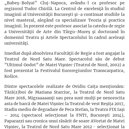
„Babeş-Bolyai” Cluj-Napoca, avându-l ca profesor pe
regizorul Tudor Chirilă. La Centrul de excelenţă în studiul
imaginii al Universităţii Bucureşti şi-a continuat studiile la
nivel masteral, alegând ca specializare Teoria şi practica
imaginii. În prezent este profesor asociat la catedra de regie
a Universităţii de Arte din Târgu-Mureş şi doctorand în
domeniul Teatru şi Artele Spectacolului în cadrul aceleaşi
universităţi.
Imediat după absolvirea Facultăţii de Regie a fost angajat la
Teatrul de Nord Satu Mare. Spectacolul său de debut
”Ultimul Godot” de Matei Vişniec (Teatrul de Nord, 2002) a
fost prezentat la Festivalul Euroregiunilor Transcarpatica,
Košice.
Dintre spectacolele realizate de Ovidiu Caița menționăm:
Tără(z)boi de Mariana Starciuc, la Teatrul de Nord Satu
Mare 2018, Migraaaaanţi sau prea sunt mulţi pe nenorocita
asta de barcă de Matei Vișniec la Teatrul de vest Reșița 2017,
Stadiu mediu de degradare de Peca Stefan, la Teatru FIX Iași
– 2014 (spectacol selecționat la FNTI, București 2014),
Paparazzi sau cronica unui răsărit de soare AVortat de Matei
Vișniec, la Teatrul de Nord Satu Mare 2012 - selecționat la