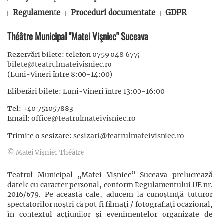
Regulamente
Proceduri documentate
GDPR
Théâtre Municipal "Matei Vişniec" Suceava
Rezervări bilete: telefon 0759 048 677;
bilete@teatrulmateivisniec.ro
(Luni-Vineri între 8:00-14:00)
Eliberări bilete: Luni-Vineri între 13:00-16:00
Tel: +40 751057883
Email:
office@teatrulmateivisniec.ro
Trimite o sesizare:
sesizari@teatrulmateivisniec.ro
© Matei Vişniec Théâtre
Teatrul Municipal „Matei Vișniec” Suceava prelucrează
datele cu caracter personal, conform Regulamentului UE nr.
2016/679. Pe această cale, aducem la cunoștință tuturor
spectatorilor noștri că pot fi filmaţi / fotografiaţi ocazional,
în contextul acţiunilor şi evenimentelor organizate de