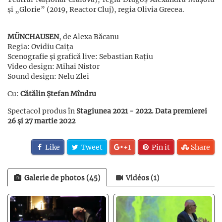
și „Glorie” (2019, Reactor Cluj), regia Olivia Grecea.
MÜNCHAUSEN
, de Alexa Băcanu
Regia: Ovidiu Caița
Scenografie și grafică live: Sebastian Rațiu
Video design: Mihai Nistor
Sound design: Nelu Zlei
Cu:
Cătălin Ștefan Mîndru
Spectacol produs în
Stagiunea 2021 - 2022. Data premierei
26 și 27 martie 2022
Like
Tweet
+1
Pin it
Share
Galerie de photos (45)
Vidéos (1)