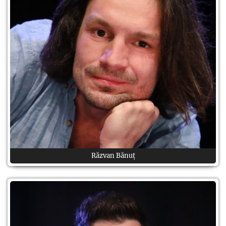
Răzvan Bănuț