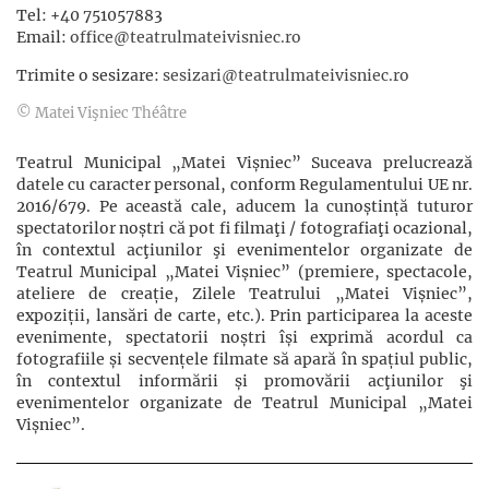
Tel: +40 751057883
Email:
office@teatrulmateivisniec.ro
Trimite o sesizare:
sesizari@teatrulmateivisniec.ro
© Matei Vişniec Théâtre
Teatrul Municipal „Matei Vișniec” Suceava prelucrează
datele cu caracter personal, conform Regulamentului UE nr.
2016/679. Pe această cale, aducem la cunoștință tuturor
spectatorilor noștri că pot fi filmaţi / fotografiaţi ocazional,
în contextul acţiunilor şi evenimentelor organizate de
Teatrul Municipal „Matei Vișniec” (premiere, spectacole,
ateliere de creație, Zilele Teatrului „Matei Vișniec”,
expoziții, lansări de carte, etc.). Prin participarea la aceste
evenimente, spectatorii noștri își exprimă acordul ca
fotografiile și secvențele filmate să apară în spațiul public,
în contextul informării și promovării acţiunilor şi
evenimentelor organizate de Teatrul Municipal „Matei
Vișniec”.