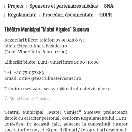
Projets
Sponsors et partenaires médias
SNA
Regulamente
Proceduri documentate
GDPR
Théâtre Municipal "Matei Vişniec" Suceava
Rezervări bilete: telefon 0759 048 677;
bilete@teatrulmateivisniec.ro
(Luni-Vineri între 8:00-14:00)
Eliberări bilete: Luni-Vineri între 13:00-16:00
Tel: +40 751057883
Email:
office@teatrulmateivisniec.ro
Trimite o sesizare:
sesizari@teatrulmateivisniec.ro
© Matei Vişniec Théâtre
Teatrul Municipal „Matei Vișniec” Suceava prelucrează
datele cu caracter personal, conform Regulamentului UE nr.
2016/679. Pe această cale, aducem la cunoștință tuturor
spectatorilor noștri că pot fi filmaţi / fotografiaţi ocazional,