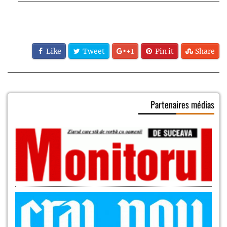
Like
Tweet
+1
Pin it
Share
Partenaires médias