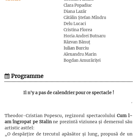
Clara Popadiuc
Diana Lazăr
Cătălin Ștefan Mîndru
Delu Lucaci
Cristina Florea
Horia Andrei Butnaru
Răzvan Bănuț
Iulian Burciu
Alexandru Marin
Bogdan Amurăriței
Programme
Il n'y a pas de calendrier pour ce spectacle !
Theodor-Cristian Popescu, regizorul spectacolului
Cum l-
am îngropat pe Stalin
ne prezintă viziunea și demersul său
artistic astfel:
„O despărțire de trecutul apăsător și lung, propusă de un