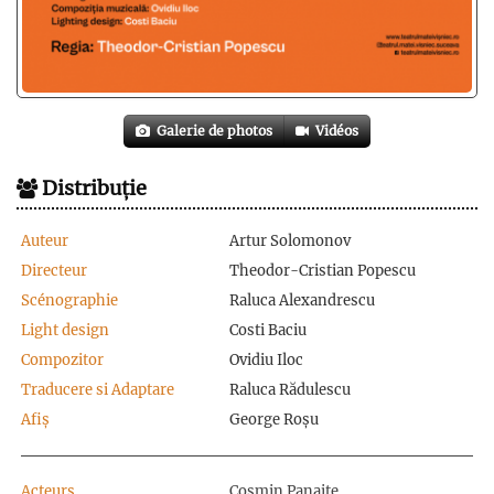
Galerie de photos
Vidéos
Distribuție
Auteur
Artur Solomonov
Directeur
Theodor-Cristian Popescu
Scénographie
Raluca Alexandrescu
Light design
Costi Baciu
Compozitor
Ovidiu Iloc
Traducere si Adaptare
Raluca Rădulescu
Afiș
George Roșu
Acteurs
Cosmin Panaite