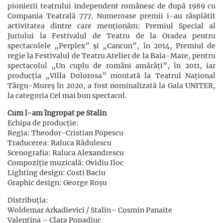
pionierii teatrului independent românesc de după 1989 cu
Compania Teatrală 777. Numeroase premii i-au răsplătit
activitatea dintre care menționăm: Premiul Special al
Juriului la Festivalul de Teatru de la Oradea pentru
spectacolele „Perplex” și „Cancun”, în 2014, Premiul de
regie la Festivalul de Teatru Atelier de la Baia-Mare, pentru
spectacolul „Un cuplu de români amărâți”, în 2011, iar
producția „Villa Dolorosa” montată la Teatrul Național
Târgu-Mureș în 2020, a fost nominalizată la Gala UNITER,
la categoria Cel mai bun spectacol.
Cum l-am îngropat pe Stalin
Echipa de producție:
Regia: Theodor-Cristian Popescu
Traducerea: Raluca Rădulescu
Scenografia: Raluca Alexandrescu
Compoziție muzicală: Ovidiu Iloc
Lighting design: Costi Baciu
Graphic design: George Roșu
Distribuția:
Woldemar Arkadievici / Stalin– Cosmin Panaite
Valentina – Clara Popadiuc