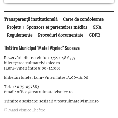
Transparență instituțională
Carte de condoleante
Projets
Sponsors et partenaires médias
SNA
Regulamente
Proceduri documentate
GDPR
Théâtre Municipal "Matei Vişniec" Suceava
Rezervări bilete: telefon 0759 048 677;
bilete@teatrulmateivisniec.ro
(Luni-Vineri între 8:00-14:00)
Eliberări bilete: Luni-Vineri între 13:00-16:00
Tel: +40 751057883
Email:
office@teatrulmateivisniec.ro
Trimite o sesizare:
sesizari@teatrulmateivisniec.ro
© Matei Vişniec Théâtre