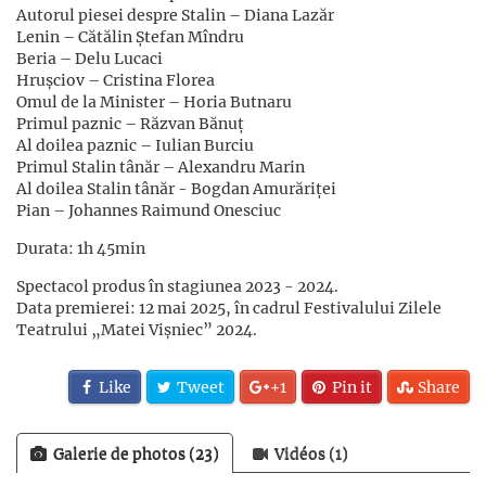
Autorul piesei despre Stalin – Diana Lazăr
Lenin – Cătălin Ștefan Mîndru
Beria – Delu Lucaci
Hrușciov – Cristina Florea
Omul de la Minister – Horia Butnaru
Primul paznic – Răzvan Bănuț
Al doilea paznic – Iulian Burciu
Primul Stalin tânăr – Alexandru Marin
Al doilea Stalin tânăr - Bogdan Amurăriței
Pian – Johannes Raimund Onesciuc
Durata: 1h 45min
Spectacol produs în stagiunea 2023 - 2024.
Data premierei: 12 mai 2025, în cadrul Festivalului Zilele
Teatrului „Matei Vișniec” 2024.
Like
Tweet
+1
Pin it
Share
Galerie de photos (23)
Vidéos (1)