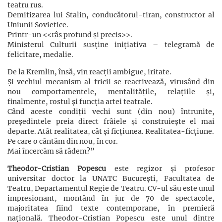
teatru rus.
Demitizarea lui Stalin, conducătorul-tiran, constructor al
Uniunii Sovietice.
Printr-un <<râs profund și precis>>.
Ministerul Culturii susține inițiativa – telegramă de
felicitare, medalie.
De la Kremlin, însă, vin reacții ambigue, iritate.
Și vechiul mecanism al fricii se reactivează, virusând din
nou comportamentele, mentalitățile, relațiile și,
finalmente, rostul și funcția artei teatrale.
Când aceste condiții vechi sunt (din nou) întrunite,
președintele preia direct frâiele și construiește el mai
departe. Atât realitatea, cât și ficțiunea. Realitatea-ficțiune.
Pe care o cântăm din nou, în cor.
Mai încercăm să râdem?”
Theodor-Cristian Popescu
este regizor și profesor
universitar doctor la UNATC București, Facultatea de
Teatru, Departamentul Regie de Teatru. CV-ul său este unul
impresionant, montând în jur de 70 de spectacole,
majoritatea fiind texte contemporane, în premieră
națională. Theodor-Cristian Popescu este unul dintre